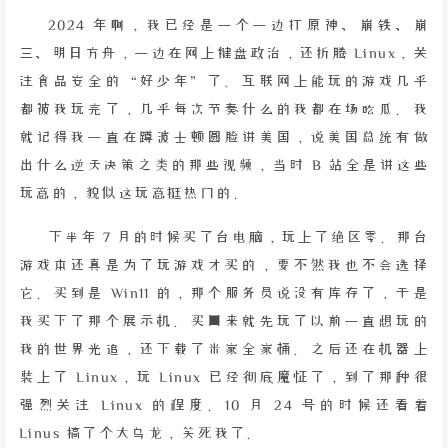
2024 年啊，我已经是一个一边打原神、崩铁、崩
三、明日方舟，一边在网上键盘政治，还折腾 Linux，关
注食品安全的“好少年”了。互联网上能玩的游戏几乎
都被我玩完了，几乎每次节奏什么的我都在场吃瓜。我
就记得我一直在蹲波士顿圆脸讲美国，说美国总统有做
出什么逆天决策之类的那些视频，当时 B 站全是讲这些
玩意的，貌似这玩意挺热门的。
下半年 7 月的时候买了台电脑，玩上了绝区零。那台
游戏本还真是为了玩游戏才买的，要不然我也不会选择
它。买到是 Win11 的，那个服务员说没有库存了，于是
我买下了那个展示机。买回来就先玩了以前一直想玩的
我的世界光追，还下载了米家全家桶。之后还在机器上
装上了 Linux，玩 Linux 已经彻底魔怔了，到了那种很
强烈关注 Linux 的程度。10 月 24 号的时候还看着
Linus 搞了个大乌龙，笑死我了。