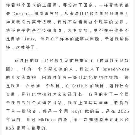
你看那个国企的工程师，哪怕进了国企，一样要找我部
署 Docker……限制眼界的，从来是自己和周围的环境啊！
如果我没有离开技校，我就不会看到这个现实的世界，
他不在乎你是否技校出身，大专文凭，更不在乎你是不
是自学 Linux。他只在乎你真的能解决问题，于是我给你
钱，这就够了。
这时候的我，已经被生活忙得忘记了《神奇数字马戏
团》。作为一个长期宅家的人，我进入了 SpeedyNote
的开发者群聊，闲暇时间写一些自动化的构建线路。那
是我第一次参加一个项目，在 GitHub 的项目，进行社会
实践，真的比学校的过家家还开心。我真的有了一个属
于我自己的个人博客网站，我在上面写写画画，收货到
了第一批读者，那是一个用 Jekyll 做的站，是在 2025
年做的。用过 MkDocs 的我，第一次知道原来评论区和
RSS 是可以自带的。