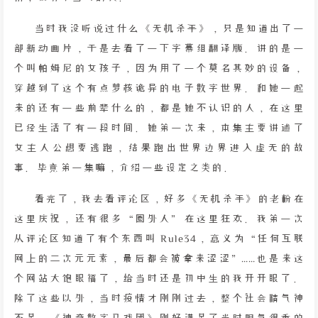
当时我没听说过什么《无机杀手》，只是知道出了一
部新动画片，于是去看了一下字幕组翻译版。讲的是一
个叫帕姆尼的女孩子，因为用了一个莫名其妙的设备，
穿越到了这个有点梦核诡异的电子数字世界。和她一起
来的还有一些前辈什么的，都是她不认识的人，在这里
已经生活了有一段时间。她第一次来，本集主要讲述了
女主人公想要逃跑，结果跑出世界边界进入虚无的故
事。毕竟第一集嘛，介绍一些设定之类的。
看完了，我去看评论区，好多《无机杀手》的老粉在
这里庆祝，还有很多“圈外人”在这里狂欢。我第一次
从评论区知道了有个东西叫 Rule34，意义为“任何互联
网上的二次元元素，最后都会被拿来涩涩”……也是来这
个网站大饱眼福了，给当时还是初中生的我开开眼了。
除了这些以外，当时疫情才刚刚过去，整个社会精气神
不足，《神奇数字马戏团》刚好满足了当时阴气很重的