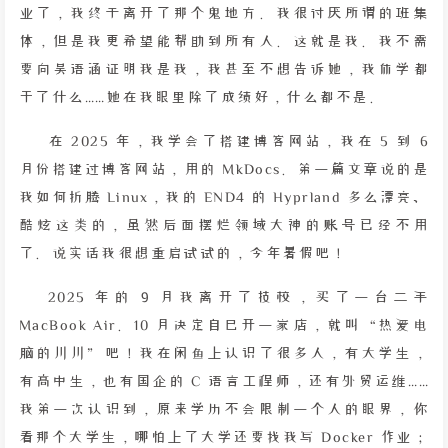
业了，我终于离开了那个鬼地方。我很讨厌所谓的班集
体，但是我更希望能帮助到所有人。这就是我。我不需
要向吴语涵证明我是我，我甚至不想告诉她，我休学都
干了什么……她在我眼里除了成绩好，什么都不是。
在 2025 年，我学会了搭建博客网站，我在 5 到 6
月份搭建过博客网站，用的 MkDocs。第一篇文章说的是
我如何折腾 Linux，我的 END4 的 Hyprland 多么漂亮、
酷炫这类的，虽然后面摆烂领域大神的账号已经不用
了。说实话我很想重启试试的，今年暑假吧！
2025 年的 9 月我离开了技校，买了一台二手
MacBook Air。10 月决定自己开一家店，就叫“热爱电
脑的川川”吧！我在闲鱼上认识了很多人，有大学生，
有高中生，也有国企的 C 语言工程师，还有外贸运维……
我第一次认识到，原来学历不会限制一个人的眼界，你
看那个大学生，哪怕上了大学还要找我写 Docker 作业；