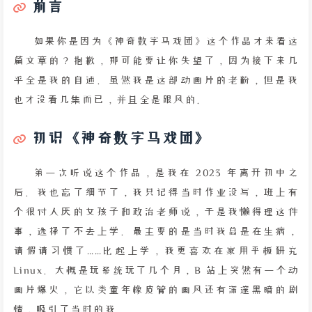
前言
如果你是因为《神奇数字马戏团》这个作品才来看这
篇文章的？抱歉，那可能要让你失望了，因为接下来几
乎全是我的自述。虽然我是这部动画片的老粉，但是我
也才没看几集而已，并且全是跟风的。
初识《神奇数字马戏团》
第一次听说这个作品，是我在 2023 年离开初中之
后。我也忘了细节了，我只记得当时作业没写，班上有
个很讨人厌的女孩子和政治老师说，于是我懒得理这件
事，选择了不去上学。最主要的是当时我总是在生病，
请假请习惯了……比起上学，我更喜欢在家用平板研究
Linux。大概是玩系统玩了几个月，B 站上突然有一个动
画片爆火，它以类童年橡皮管的画风还有深邃黑暗的剧
情，吸引了当时的我。