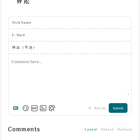
评论
NickName
E-Mail
网站（可选）
0
Words
Submit
Comments
Latest
Oldest
Hottest