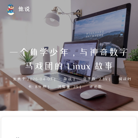
他说
一个休学少年，与神奇数字
马戏团的 Linux 故事
发表于
2026-04-07
|
杂谈
|
总字数:
2.8k
|
阅读时
长:
8分钟
|
浏览量:
23
|
评论数: