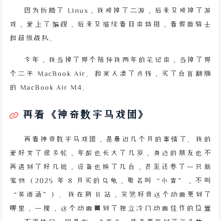
因为折腾了 Linux，我戒掉了二游，后来又戒掉了游
戏，爱上了编程，后来又继续看日本特摄，看假面骑士
和超级战队。
今年，我当掉了那个陪伴我两年的笔记本，当掉了那
个二手 MacBook Air。和家人凑了点钱，买了台官翻版
的 MacBook Air M4。
再看《神奇数字马戏团》
再看神奇数字马戏团，是最近几个月的事情了。我的
爱好变了很多轮，年龄也长大了几岁，身边的朋友也不
再遇到了好几批，设备也换了几台，甚至还养了一只新
宠物（2025 年 8 月买的乌龟，取名叫“小青”，不叫
“吴语涵”）。我在刷 B 站，突然好奇这个动画更到了
哪里，一搜，这个动画回到了独立冷门动画佳作的位置