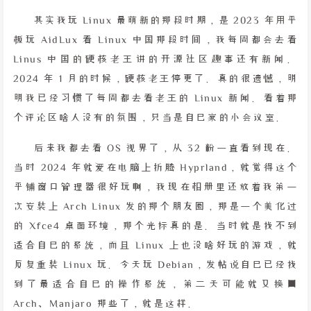
其实我玩 Linux 最萌新的那段时期，是 2023 年用平
板玩 AidLux 看 Linux 中国那段时间，我每周都会去看
Linus 中国的硬核老王讲的开源社区趣事还有新闻。
2024 年 1 月的时候，硬核老王停更了。真的很遗憾，明
明我已经习惯了每周都去看老王的 Linux 新闻。看着那
个评论区啥人没有的氛围，只当是自己家的小会议室。
后来我都去看 OS 视界了，从 32 粉一直看到现在。
当时 2024 年就爱在电脑上折腾 Hyprland，就觉得这个
平铺窗口管理器很好玩啊，我现在相册里还放着我第一
次安装上 Arch Linux 发的那个朋友圈，那是一个美化过
的 Xfce4 桌面环境，那个光标真的是。当时就是找不到
适合自己的系统，而且 Linux 上也没啥好玩的游戏，就
反复重装 Linux 玩。今天玩 Debian，发帖说自己已经找
到了最适合自己的操作系统，第二天可能就又换回
Arch、Manjaro 那些了，就是这样。