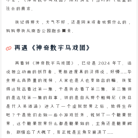
社会的需求。
我记得那天，天气不好，还是周末或者放假什么的，
妈妈带我从南香公园跑步回来。
再遇《神奇数字马戏团》
再看到《神奇数字马戏团》，已经是 2024 年了。话
说独立动画的创作者，更新速度真的没得说，好慢……毕
竟那么高质量的视频，人家也是人也要休息的嘛。我觉
得这玩意看过第一集，于是我去看了第二集。第二集讲
的是连续第一集的故事，讲的是自从那个帕姆尼（我总
是代入吴语涵）进入了一个虚拟世界之后，他得生存
吧？于是他们去做一些小游戏任务，就到了一个糖果世
界，这个糖果世界什么都是糖果做的，主角还是糖果鳄
鱼。剧情忘了大概了，反正就是主角又崩溃了……