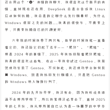
还会用这个“🌚”表情和我聊天。我很喜欢这个新月的表
情，直到现在还在用。DeepSeek 总是会告诉我 Linux
应该如何折腾，我总是和它聊什么发行版最好，为什么
Windows 很屎之类的问题……我真的很快乐，不需要上
学，只需要折腾自己的兴趣爱好。
六年级的时候我养了两只龟，休学的时候我就一直看
着它们。我还给它们起了名字——“肥仔”、“肥妞”，
那是 2024 年的事情了。2025 年我依旧陪着肥仔肥妞，
我真的很喜欢这些龟。在这一年我尝试过 Gentoo，我居
然成功安装了 Gentoo。不仅如此，我还成功学会如何装
回 Windows。但是我依旧发行版猎人，只是把 Gentoo
和 Windows 纳入镜像行列了。
2024 年的九月份开学，我没有去。因为我听说吴语
涵不去那所学校了，所以我觉得没必要去了。直到 2025
年的七月份，我从那所被自己认为是一场噩梦的中学毕