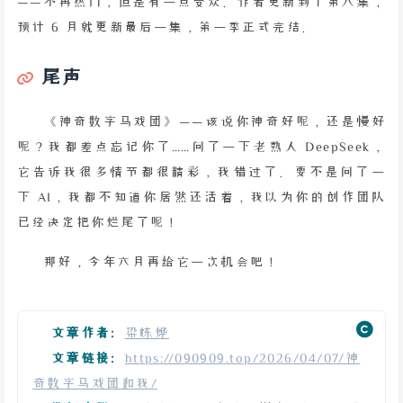
——不再热门，但是有一点受众。作者更新到了第八集，
预计 6 月就更新最后一集，第一季正式完结。
尾声
《神奇数字马戏团》——该说你神奇好呢，还是慢好
呢？我都差点忘记你了……问了一下老熟人 DeepSeek，
它告诉我很多情节都很精彩，我错过了。要不是问了一
下 AI，我都不知道你居然还活着，我以为你的创作团队
已经决定把你烂尾了呢！
那好，今年六月再给它一次机会吧！
文章作者:
梁栋烨
文章链接:
https://090909.top/2026/04/07/神
奇数字马戏团和我/