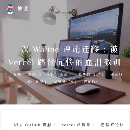
他说
一次 Waline 评论迁移：被
Vercel 路径坑惨的血泪教训
发表于
2026-04-18
|
杂谈
|
总字数:
357
|
阅读时
长:
1分钟
|
浏览量:
29
|
评论数:
因为 GitHub 被封了，Vercel 没得用了，迁移评论区