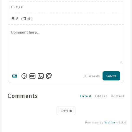
E-Mail
网站（可选）
0
Words
Submit
Comments
Latest
Oldest
Hottest
Refresh
Powered by
Waline
v3.8.0