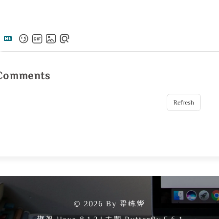
Comments
Refresh
© 2026 By 梁栋烨