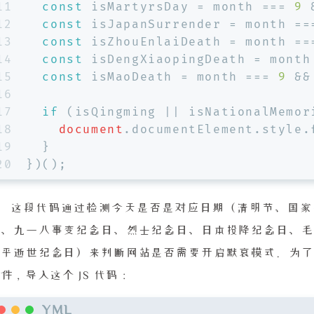
11
const
 isMartyrsDay = month === 
9
 
12
const
 isJapanSurrender = month ==
13
const
 isZhouEnlaiDeath = month ==
14
const
 isDengXiaopingDeath = month
15
const
 isMaoDeath = month === 
9
 &&
16
17
if
 (isQingming || isNationalMemor
18
document
.
documentElement
.
style
.
19
  }
20
})();
这段代码通过检测今天是否是对应日期（清明节、国家
日、九一八事变纪念日、烈士纪念日、日本投降纪念日、毛
小平逝世纪念日）来判断网站是否需要开启默哀模式。为了
件，导入这个 JS 代码：
YML