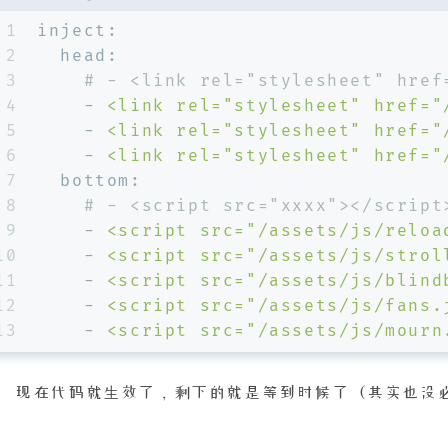
1
inject:
2
head:
3
# - <link rel="stylesheet" href
4
-
<link
rel="stylesheet"
href="
5
-
<link
rel="stylesheet"
href="
6
-
<link
rel="stylesheet"
href="
7
bottom:
8
# - <script src="xxxx"></script
9
-
<script
src="/assets/js/reloa
10
-
<script
src="/assets/js/strol
11
-
<script
src="/assets/js/blind
12
-
<script
src="/assets/js/fans.
13
-
<script
src="/assets/js/mourn
现在代码就生效了，剩下的就是等到时候了（其实也没