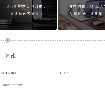
Shell 脚本自动创建，
暂时搁置：AI 生成
并追加内容到说说
绘图困难，让我魔
YAML 文件
博客主题的计划泡
了
评论
NickName
E-Mail