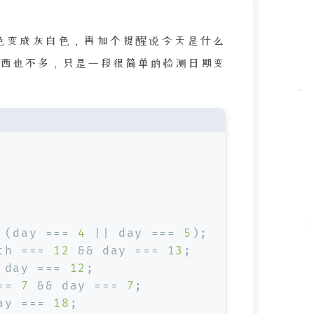
色变成灰白色，再加个提醒说今天是什么
西也不多，只是一段很简单的检测日期变
 (day === 
4
 || day === 
5
);
th === 
12
 && day === 
13
;
 day === 
12
;
== 
7
 && day === 
7
;
ay === 
18
;