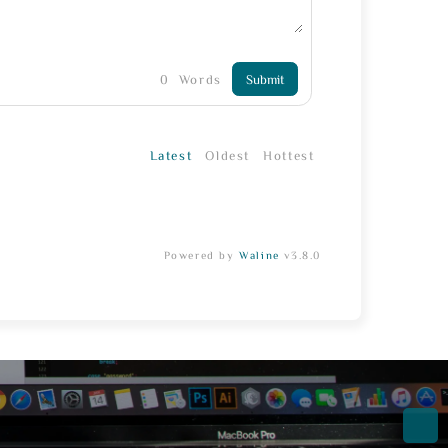
0
Words
Submit
Latest
Oldest
Hottest
Powered by
Waline
v3.8.0