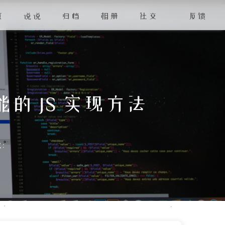
页
说说
归档
相册
社交
反馈
 JS 实现方法
: