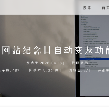
搜索
首
网站纪念日自动变灰功能的
发表于
2026-04-18
|
代码展示
总字数:
487
|
阅读时长:
2分钟
|
浏览量:
27
|
评论数