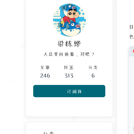
色
梁栋烨
人总要向前看，对吧？
文章
标签
分类
246
313
6
订阅我
公告