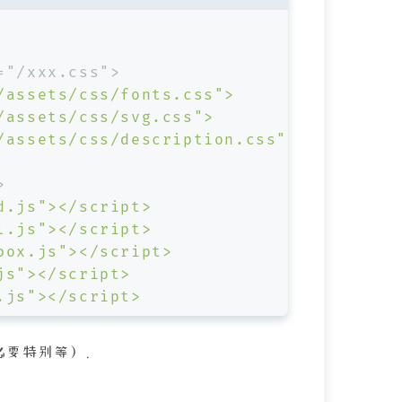
="/xxx.css">
/assets/css/fonts.css">
/assets/css/svg.css">
/assets/css/description.css">
>
d.js"></script>
l.js"></script>
box.js"></script>
js"></script>
.js"></script>
必要特别等）。