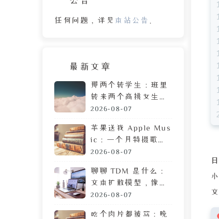
任何问题，详见
本站公告
。
最新文章
那两个转学生：班里
转来两个高挑女生，
拷贝 MP3 居然是喜
2026-08-07
欢我
苹果送我 Apple Mus
ic：一个月特摄歌曲
搜索体验，让我果断
2026-08-07
弃用
聊聊 TDM 是什么：
文本扩散模型，像生
文
成图片一样生成文章
2026-08-07
吃个肉片都被骂：晚