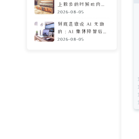
上散步的时候吃肉
脯，遭陌生人鄙视的
2026-08-05
目光
到底是谁说 AI 无敌
的：AI 集体降智后，
DeepSeek 让我彻底
2026-08-05
摆烂