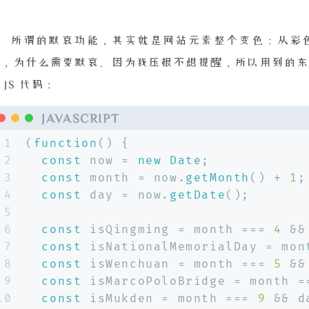
所谓的默哀功能，其实就是网站元素整个变色：从彩
日，为什么需要默哀。因为我压根不想提醒，所以用到的东
 JS 代码：
JAVASCRIPT
1
(
function
(
) {
2
const
 now = 
new
Date
;
3
const
 month = now.
getMonth
() + 
1
;
4
const
 day = now.
getDate
();
5
6
const
 isQingming = month === 
4
 &&
7
const
 isNationalMemorialDay = mon
8
const
 isWenchuan = month === 
5
 &&
9
const
 isMarcoPoloBridge = month =
10
const
 isMukden = month === 
9
 && d