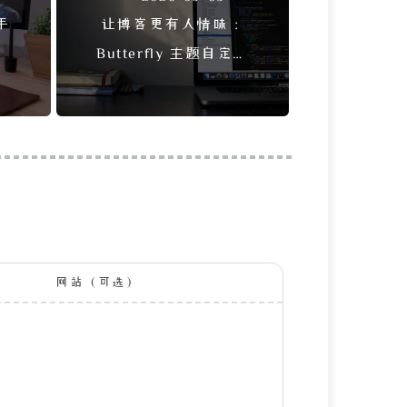
手
让博客更有人情味：
改
Butterfly 主题自定义
汤
Snackbar 时段问候
网站（可选）