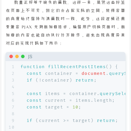
数量正好等于缺失的篇数。这样一来，虽然这些标签
在页面上不可见，但它们会占据实际的空间，使得容器
的高度始终保持与满篇数时一致。此外，这段逻辑还需
要兼容 PJAX 无刷新加载技术，确保用户切换页面时，新
加载的内容也能自动执行补齐操作，避免出现高度异常
对应的实现代码如下所示：
JS
1
function
fillRecentPostItems
(
) {
2
const
 container = 
document
.
querySe
3
if
 (!container) 
return
;
4
5
const
 items = container.
querySelec
6
const
 current = items.
length
;
7
const
 target = 
10
;
8
9
if
 (current >= target) 
return
;
10