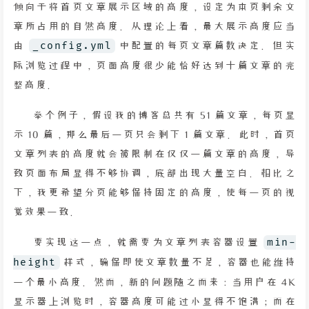
倾向于将首页文章展示区域的高度，设定为本页剩余文
章所占用的自然高度。从理论上看，最大展示高度应当
由
_config.yml
中配置的每页文章篇数决定。但实
际浏览过程中，页面高度很少能恰好达到十篇文章的完
整高度。
举个例子，假设我的博客总共有 51 篇文章，每页显
示 10 篇，那么最后一页只会剩下 1 篇文章。此时，首页
文章列表的高度就会被限制在仅仅一篇文章的高度，导
致页面布局显得不够协调，底部出现大量空白。相比之
下，我更希望分页能够保持固定的高度，使每一页的视
觉效果一致。
要实现这一点，就需要为文章列表容器设置
min-
height
样式，确保即使文章数量不足，容器也能维持
一个最小高度。然而，新的问题随之而来：当用户在 4K
显示器上浏览时，容器高度可能过小显得不饱满；而在