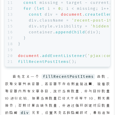
11
const
 missing = target - current;
12
for
 (
let
 i = 
0
; i < missing; i++) 
13
const
 div = 
document
.
createEleme
14
    div.
className
 = 
'recent-post-ite
15
    div.
style
.
visibility
 = 
'hidden'
;
16
    container.
appendChild
(div);
17
  }
18
}
19
20
document
.
addEventListener
(
'pjax:comp
21
fillRecentPostItems
();
首先定义一个
fillRecentPostItems
函数，
获取文章列表容器，若容器不存在则直接返回。接着获
取容器内所有文章条目，统计当前数量，并与目标数量
10 进行比较。如果当前数量已经大于或等于 10，则无需
操作；否则计算出缺失数量，并通过循环创建对应数量
的隐藏
div
元素，设置其类名和隐藏样式，最后追加