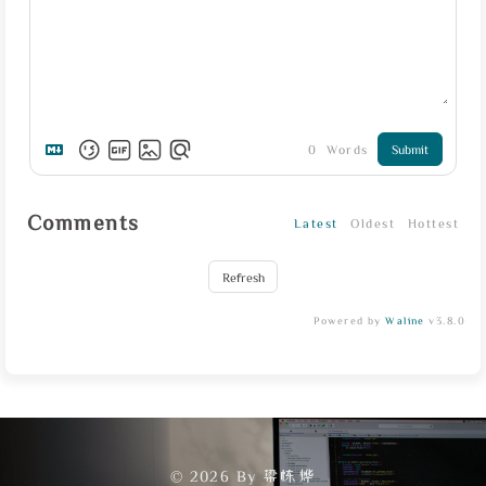
0
Words
Submit
Comments
Latest
Oldest
Hottest
Refresh
Powered by
Waline
v3.8.0
© 2026 By 梁栋烨