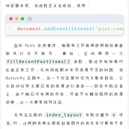
到容器末尾。在函数定义完成后，使用：
JS
1
document
.
addEventListener
(
'pjax:compl
监听 PJAX 完成事件，确保每次页面局部刷新后都重
新执行补齐操作。最后，主动调用一次
fillRecentPostItems()
函数，保证初始加载时
也能正常工作，从而彻底解决末页高度不足的问题。在
Butterfly 主题中，当一个标签被标记为文章条目后，它
会自动按照文章应有的高度进行渲染——但在手机设备
上，由于响应式布局的存在，可能不会触发相同的高度
逻辑，这一点需要特别注意。
尤其当主题的
index_layout
参数设置为
4
或
6
时，这两种布局会根据封面图片的有无来计算每个条