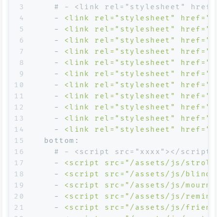
3
# - <link rel="stylesheet" href=
4
-
<link
rel="stylesheet"
href="/
5
-
<link
rel="stylesheet"
href="/
6
-
<link
rel="stylesheet"
href="/
7
-
<link
rel="stylesheet"
href="/
8
-
<link
rel="stylesheet"
href="/
9
-
<link
rel="stylesheet"
href="/
10
-
<link
rel="stylesheet"
href="/
11
-
<link
rel="stylesheet"
href="/
12
-
<link
rel="stylesheet"
href="/
13
-
<link
rel="stylesheet"
href="/
14
-
<link
rel="stylesheet"
href="/
15
bottom:
16
# - <script src="xxxx"></script>
17
-
<script
src="/assets/js/stroll
18
-
<script
src="/assets/js/blindb
19
-
<script
src="/assets/js/mourn.
20
-
<script
src="/assets/js/remind
21
-
<script
src="/assets/js/friend