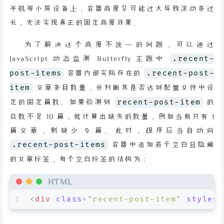
手机等小屏设备上，容器高度又可能过大导致滚动条过
长，无法实现真正的固定高度效果。
为了解决这个高度不统一的问题，可以通过
JavaScript 动态监测 Butterfly 主题中
.recent-
post-items
容器内部实际存在的
.recent-post-
item
文章条目数量，并判断其是否达到配置文件中设
定的固定篇数。如果检测到
recent-post-item
的
总数不足 10 篇，就计算出缺失的数量，例如当前只有 1
篇文章，则缺少 9 篇。此时，程序应当自动向
.recent-post-items
容器中追加若干空白且隐藏
的文章标签，每个空白标签的结构为：
HTML
1
<
div
class
=
"recent-post-item"
style
=
"