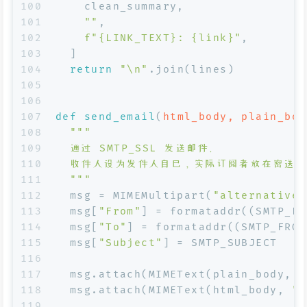
100
    clean_summary,
101
""
,
102
f"
{LINK_TEXT}
: 
{link}
"
,
103
  ]
104
return
"\n"
.join(lines)
105
106
107
def
send_email
(
html_body, plain_bod
108
"""
109
  通过 SMTP_SSL 发送邮件。
110
  收件人设为发件人自己，实际订阅者放在密送中
111
  """
112
  msg = MIMEMultipart(
"alternative"
113
  msg[
"From"
] = formataddr((SMTP_FR
114
  msg[
"To"
] = formataddr((SMTP_FROM
115
  msg[
"Subject"
] = SMTP_SUBJECT
116
117
  msg.attach(MIMEText(plain_body, 
"
118
  msg.attach(MIMEText(html_body, 
"h
119