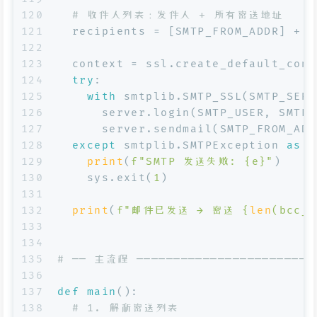
120
# 收件人列表：发件人 + 所有密送地址
121
  recipients = [SMTP_FROM_ADDR] + b
122
123
  context = ssl.create_default_cont
124
try
:
125
with
 smtplib.SMTP_SSL(SMTP_SERV
126
      server.login(SMTP_USER, SMTP_
127
      server.sendmail(SMTP_FROM_ADD
128
except
 smtplib.SMTPException 
as
 e
129
print
(
f"SMTP 发送失败: 
{e}
"
)
130
    sys.exit(
1
)
131
132
print
(
f"邮件已发送 → 密送 
{
len
(bcc_l
133
134
135
# ── 主流程 ─────────────────────────
136
137
def
main
():
138
# 1. 解析密送列表