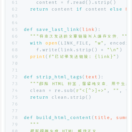
61
    content = f.read().strip()
62
return
 content 
if
 content 
else
No
63
64
65
def
save_last_link
(
link
):
66
"""将本次发送的文章链接写入缓存文件。"""
67
with
open
(LINK_FILE, 
"w"
, encodin
68
    f.write(link.strip() + 
"\n"
)
69
print
(
f"已记录发送链接: 
{link}
"
)
70
71
72
def
strip_html_tags
(
text
):
73
"""移除 HTML 标签，保留纯文本。用于生成
74
  clean = re.sub(
r"<[^>]+>"
, 
""
, te
75
return
 clean.strip()
76
77
78
def
build_html_content
(
title, summa
79
"""
80
  根据模板生成 HTML 邮件正文。