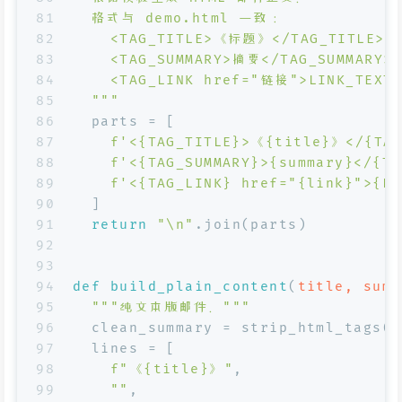
81
  格式与 demo.html 一致：
82
    <TAG_TITLE>《标题》</TAG_TITLE>
83
    <TAG_SUMMARY>摘要</TAG_SUMMARY>
84
    <TAG_LINK href="链接">LINK_TEXT<
85
  """
86
  parts = [
87
f'<
{TAG_TITLE}
>《
{title}
》</
{TA
88
f'<
{TAG_SUMMARY}
>
{summary}
</
{TA
89
f'<
{TAG_LINK}
 href="
{link}
">
{LI
90
  ]
91
return
"\n"
.join(parts)
92
93
94
def
build_plain_content
(
title, summ
95
"""纯文本版邮件。"""
96
  clean_summary = strip_html_tags(s
97
  lines = [
98
f"《
{title}
》"
,
99
""
,