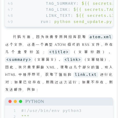
46
TAG_SUMMARY:
${{
secrets.T
47
TAG_LINK:
${{
secrets.TAG_
48
LINK_TEXT:
${{
secrets.LIN
49
run:
python
send_update.py
代码方面，因为我需要用网络库获取
atom.xml
这个文件。这是一个典型 ATOM 格式的 RSS 文件，存在
几个重要标签：
<title>
（文章标题）、
<summary>
（文章简介）、
<link>
（文章链接）。
因此，我只需要解析 XML，提取这几个部分的值，放入
HTML 中排序即可。获取了值后和
link.txt
进行比
对：如果已经存在，则跳过这次运行；如果不存在，则
发送邮件。例如：
PYTHON
1
#!/usr/bin/env python3
2
"""