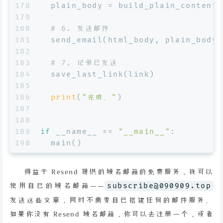
178
  plain_body = build_plain_content(
179
180
# 6. 发送邮件
181
  send_email(html_body, plain_body,
182
183
# 7. 记录已发送
184
  save_last_link(link)
185
186
print
(
"完成。"
)
187
188
189
if
 __name__ == 
"__main__"
:
190
  main()
得益于 Resend 提供的域名邮箱的免费服务，我可以
使用自己的域名邮箱——
subscribe@090909.top
发送这些文章，同时不需要自己搭建任何的邮件服务。
如果你没有 Resend 域名邮箱，你可以去注册一个，或者