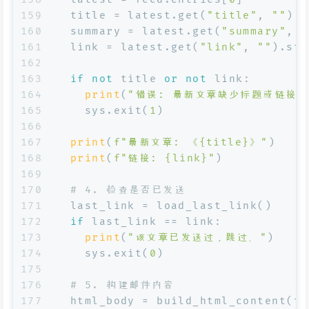
159
  title = latest.get(
"title"
, 
""
).s
160
  summary = latest.get(
"summary"
, 
"
161
  link = latest.get(
"link"
, 
""
).str
162
163
if
not
 title 
or
not
 link:
164
print
(
"错误: 最新文章缺少标题或链接"
165
    sys.exit(
1
)
166
167
print
(
f"最新文章: 《
{title}
》"
)
168
print
(
f"链接: 
{link}
"
)
169
170
# 4. 检查是否已发送
171
  last_link = load_last_link()
172
if
 last_link == link:
173
print
(
"该文章已发送过，跳过。"
)
174
    sys.exit(
0
)
175
176
# 5. 构建邮件内容
177
  html_body = build_html_content(ti