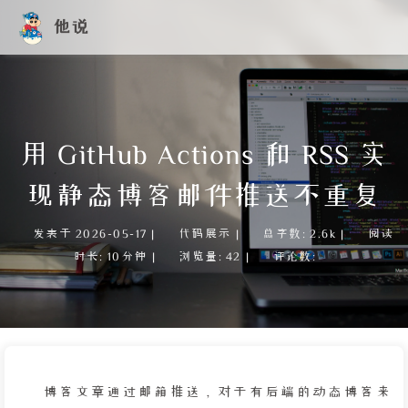
他说
用 GitHub Actions 和 RSS 实
现静态博客邮件推送不重复
发表于
2026-05-17
|
代码展示
|
总字数:
2.6k
|
阅读
时长:
10分钟
|
浏览量:
42
|
评论数:
博客文章通过邮箱推送，对于有后端的动态博客来