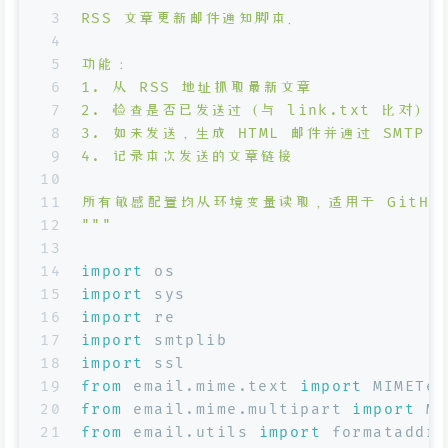
3
RSS 文章更新邮件通知脚本。
4
5
功能：
6
1. 从 RSS 地址抓取最新文章
7
2. 检查是否已发送过（与 link.txt 比对）
8
3. 如未发送，生成 HTML 邮件并通过 SMTP
9
4. 记录本次发送的文章链接
10
11
所有敏感配置均从环境变量读取，适用于 GitHub A
12
"""
13
14
import
 os
15
import
 sys
16
import
 re
17
import
 smtplib
18
import
 ssl
19
from
 email.mime.text 
import
 MIMETex
20
from
 email.mime.multipart 
import
 MI
21
from
 email.utils 
import
 formataddr