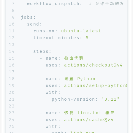
7
workflow_dispatch:
# 允许手动触发
8
9
jobs:
10
send:
11
runs-on:
ubuntu-latest
12
timeout-minutes:
5
13
14
steps:
15
-
name:
检出代码
16
uses:
actions/checkout@v4
17
18
-
name:
设置
Python
19
uses:
actions/setup-python@v
20
with:
21
python-version:
"3.11"
22
23
-
name:
恢复
link.txt
缓存
24
uses:
actions/cache@v4
25
with: