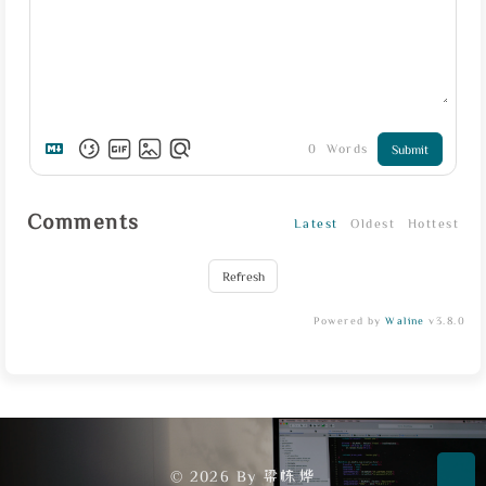
0
Words
Submit
Comments
Latest
Oldest
Hottest
Refresh
Powered by
Waline
v3.8.0
© 2026 By 梁栋烨