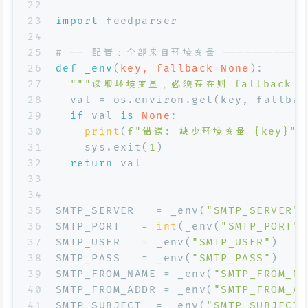
22
23
import
 feedparser
24
25
# ── 配置：全部来自环境变量 ──────────────
26
def
_env
(
key, fallback=
None
):
27
"""读取环境变量，必须存在则 fallback 为
28
  val = os.environ.get(key, fallbac
29
if
 val 
is
None
:
30
print
(
f"错误: 缺少环境变量 
{key}
"
)
31
    sys.exit(
1
)
32
return
 val
33
34
35
SMTP_SERVER   = _env(
"SMTP_SERVER"
)
36
SMTP_PORT   = 
int
(_env(
"SMTP_PORT"
,
37
SMTP_USER   = _env(
"SMTP_USER"
)    
38
SMTP_PASS   = _env(
"SMTP_PASS"
)    
39
SMTP_FROM_NAME = _env(
"SMTP_FROM_NA
40
SMTP_FROM_ADDR = _env(
"SMTP_FROM_AD
41
SMTP_SUBJECT  = _env(
"SMTP_SUBJECT"