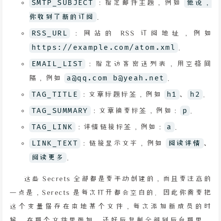
SMTP_SUBJECT
：指定邮件主题，例如
他说，
你收到了新的订阅
。
RSS_URL
：网站的 RSS 订阅地址，例如
https://example.com/atom.xml
。
EMAIL_LIST
：指定访客密送列表，用空格间
隔，例如
a@qq.com b@yeah.net
。
TAG_TITLE
：文章标题标签，例如
h1
、
h2
。
TAG_SUMMARY
：文章摘要标签，例如：
p
。
TAG_LINK
：详情链接标签，例如：
a
。
LINK_TEXT
：链接显示文字，例如
阅读详情
、
阅读更多
。
这些 Secrets 全部都是要手动创建的，而且要注意的
一点是，Serects 是每次打开都会空白的。因此你需要把
这个变量保存在本地某个文件，每次添加新成员的时
候，在那个文件里面加，还好后复制全部到后台那里。