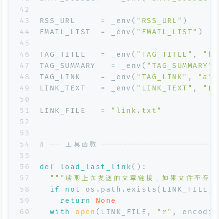
42
43
RSS_URL     = _env(
"RSS_URL"
)      
44
EMAIL_LIST  = _env(
"EMAIL_LIST"
)   
45
46
TAG_TITLE   = _env(
"TAG_TITLE"
, 
"h1
47
TAG_SUMMARY   = _env(
"TAG_SUMMARY"
,
48
TAG_LINK    = _env(
"TAG_LINK"
, 
"a"
)
49
LINK_TEXT   = _env(
"LINK_TEXT"
, 
"阅
50
51
LINK_FILE   = 
"link.txt"
52
53
54
# ── 工具函数 ───────────────────────
55
56
def
load_last_link
():
57
"""读取上次发送的文章链接，如果文件不存在或
58
if
not
 os.path.exists(LINK_FILE):
59
return
None
60
with
open
(LINK_FILE, 
"r"
, encodin