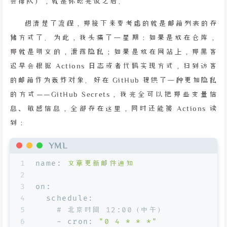
会排队），就是你吃完饭之后。
想清楚了流程，那接下来要考虑的就是邮箱列表的存
储方式了。为此，我头痛了一星期：如果是放在仓库，
那就是明文的，泄露隐私；如果是放在网站上，那黑客
迟早会根据 Actions 日志或者代码实现方式，扫到访客
的邮箱作为轰炸对象。好在 GitHub 提供了一种更加隐私
的方式——GitHub Secrets，我完全可以把那些变量信
息、敏感信息，全部存在这里，同时还能被 Actions 读
到：
YML
1
name:
文章更新邮件通知
2
3
on:
4
schedule:
5
# 北京时间 12:00（中午）
6
-
cron:
"0 4 * * *"