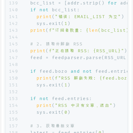
139
  bcc_list = [addr.strip() 
for
 addr
140
if
not
 bcc_list:
141
print
(
"错误: EMAIL_LIST 为空"
)
142
    sys.exit(
1
)
143
print
(
f"订阅者数量: 
{
len
(bcc_list)}
144
145
# 2. 抓取并解析 RSS
146
print
(
f"正在抓取 RSS: 
{RSS_URL}
"
)
147
  feed = feedparser.parse(RSS_URL)
148
149
if
 feed.bozo 
and
not
 feed.entries
150
print
(
f"RSS 解析失败: 
{feed.bozo
151
    sys.exit(
1
)
152
153
if
not
 feed.entries:
154
print
(
"RSS 中没有文章，退出"
)
155
    sys.exit(
0
)
156
157
# 3. 获取最新文章
158
  latest = feed.entries[
0
]