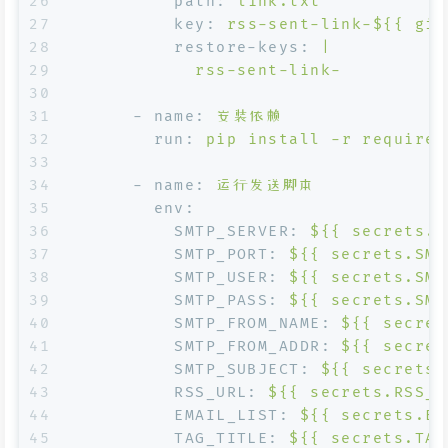
26
path:
link.txt
27
key:
rss-sent-link-${{
git
28
restore-keys:
|
29
            rss-sent-link-
30
31
-
name:
安装依赖
32
run:
pip
install
-r
requirem
33
34
-
name:
运行发送脚本
35
env:
36
SMTP_SERVER:
${{
secrets.S
37
SMTP_PORT:
${{
secrets.SMT
38
SMTP_USER:
${{
secrets.SMT
39
SMTP_PASS:
${{
secrets.SMT
40
SMTP_FROM_NAME:
${{
secret
41
SMTP_FROM_ADDR:
${{
secret
42
SMTP_SUBJECT:
${{
secrets.
43
RSS_URL:
${{
secrets.RSS_U
44
EMAIL_LIST:
${{
secrets.EM
45
TAG_TITLE:
${{
secrets.TAG