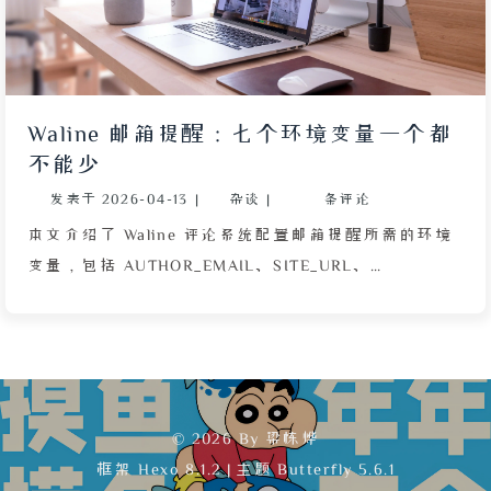
SMTP 凭据、邮箱列表）均存入 GitHub Secrets 以保
护隐私。文章还给出了完整的 YAML 工作流配置和
Python 脚本示例，支持自定义邮件模板标签。最后，
作者推荐使用 Resend 等免费 SMTP 服务，并列出需要
Waline 邮箱提醒：七个环境变量一个都
创建的 Secrets 参数，方便读者 Fork 仓库后直接使
不能少
用。该方案实现了真正的不重复邮箱推送，适用于任何
发表于
2026-04-13
|
杂谈
|
条评论
拥有 RSS 输出的静态博客。
本文介绍了 Waline 评论系统配置邮箱提醒所需的环境
变量，包括 AUTHOR_EMAIL、SITE_URL、
SMTP_USER、SMTP_PASS、SMTP_HOST、
SMTP_PORT 和 SITE_NAME，并强调一个也不能少。
文章指出 SMTP_USER 和 AUTHOR_EMAIL 可以相同，
也可使用域名邮箱；同时提醒在 Vercel 或 Docker 部
署时，环境变量的写法差异——Docker 版 docker-
© 2026 By 梁栋烨
compose.yml 中值不能带引号。全文旨在帮助已搭建好
框架
Hexo 8.1.2
|
主题
Butterfly 5.6.1
Waline 的用户快速完成邮件通知配置，避免遗漏关键