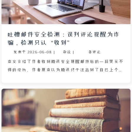
吐槽邮件安全检测：误判评论提醒为诈
骗，检测只认“收到”
发表于
2026-06-08
|
杂谈
|
条评论
本文介绍了作者收到腾讯安全提醒邮件后的一段哭笑不
得的经历。作者原本以为腾讯终于注意到了自己上个月
被垃圾邮件狂轰滥炸的遭遇，结果点开详情却发现被程
序挂起的竟是来自自己网站的评论提醒邮件。这种误判
让作者感到既好气又好笑，就像报警后反而被当成嫌疑
人。作者试图联系腾讯客服却遭遇系统邮件无法回复的
尴尬，进而推测该诈骗检测功能大概率由临时工编写，
其判断逻辑极为简单粗暴——只检测邮件标题中是否包
含“收到”二字。作者指出，自己的网站域名早已列入