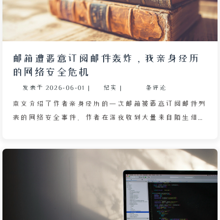
能，导致防线失守，并警告有一伙人正大规模从搜索引
擎结果中扫描公开邮箱发动垃圾轰炸。虽然攻击者仍可
能是熟人，但邮箱公开使得线索指向两个方向：社交圈
内敌意或无差别自动化攻击。作者最终将问题交给黑名
邮箱遭恶意订阅邮件轰炸，我亲身经历
单机制处理，等待真相。
的网络安全危机
发表于
2026-06-01
|
纪实
|
条评论
本文介绍了作者亲身经历的一次邮箱被恶意订阅邮件列
表的网络安全事件。作者在深夜收到大量来自陌生组织
（如瑞典科技大学 GNU 社团）的订阅确认邮件，IP 地
址分散于不同地区，表明攻击者使用了代理池或僵尸网
络。作者发现自己的主用邮箱被精准知晓，但经过泄露
数据检查并未发现信息外泄，因此怀疑是熟人或通过邮
箱规律猜测所致，甚至联想到一位近期访问其 QQ 空间
的“儒雅”朋友。轰炸持续到午夜，作者通过拒收和举
报功能应对，利用邮件服务商的黑名单机制有效拦截后