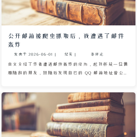
QQ 邮箱的白名单，按照正常逻辑系统应先检查白名单
并放行，但该功能却忽略了这一步骤。这种“小学生水
平”的关键词过滤系统不仅误判了正常邮件，更可能造
成严重后果，例如将律师函误判为诈骗邮件导致收件人
公开邮箱被爬虫抓取后，我遭遇了邮件
删除，进而影响法律程序。文章通过这一乌龙事件，讽
轰炸
刺了某些自动化安全检测机制的粗糙与不负责任。
发表于
2026-06-01
|
纪实
|
条评论
本文介绍了作者遭遇邮件轰炸的经历，起初怀疑一位儒
雅随和的朋友，但随后发现自己的 QQ 邮箱地址曾公开
写在网站的关于页面中，可能被搜索引擎爬虫抓取并汇
入垃圾邮件发送者数据库，导致攻击者可能是陌生人。
作者于 26 号修改了网站设置，彻底删除 QQ 邮箱显
示，替换为专用的域名邮箱，并决定日常不再使用已暴
露的 Q 邮。文章提醒独立博客作者检查公开邮箱，建
议将邮箱隐藏在卡片或联系表单后，防止爬虫抓取明文
地址。作者反思之前关闭了 Cloudflare 的邮箱保护功