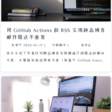
自 2024 年起各大邮件服务商已大幅收紧收信规则。作
者在 Cloudflare 上为域名添加了 1 条名为 _dmarc 的
TXT 记录，并填写了包含 v=DMARC1; p=none; 等参
数的值，同时将 rua 地址替换为自己的邮箱以接收报
用 GitHub Actions 和 RSS 实现静态博客
告。文章还提醒 DNS 记录修改后需要等待传播生效，
邮件推送不重复
且 Resend 会自动重试失败的邮件发送，无需过度焦
发表于
2026-05-17
|
代码展示
|
条评论
虑。最终通过此配置解决了邮件提醒问题。
本文介绍了作者针对静态博客实现邮箱订阅推送的解决
方案。文章首先指出现有方案（如基于 GitHub Issues
的推送）存在重复推送、依赖读者 GitHub 账号等问
题，随后提出利用 GitHub Actions 的 Cache 系统记录
已推送文章链接，从而避免重复。作者详细说明了整体
流程：通过定时触发 Actions，运行 Python 脚本抓取
博客 RSS 地址中的最新文章，解析标题、摘要和链
接，并与缓存文件比对，若为新文章则生成 HTML 邮
件，并通过 SMTP 协议密送订阅者。所有敏感配置（如