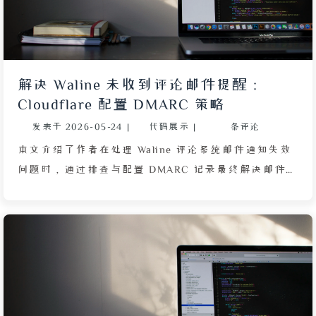
续骚扰。最终，这场攻击并未造成持续伤害，反而导致
那些被误判的正当邮件列表运营者受到牵连，无法正常
接收新用户订阅。事件反映了个人邮箱安全的脆弱性，
以及垃圾邮件防御机制对无辜服务方的反噬效应。
解决 Waline 未收到评论邮件提醒：
Cloudflare 配置 DMARC 策略
发表于
2026-05-24
|
代码展示
|
条评论
本文介绍了作者在处理 Waline 评论系统邮件通知失效
问题时，通过排查与配置 DMARC 记录最终解决邮件被
拒收或误判为垃圾邮件的过程。作者在周六晚上发现未
收到访客留言的邮件提醒，起初怀疑是 Q 邮箱容量超
限，但清理收件箱后问题依旧。随后查阅 Resend 后台
建议，注意到“未配置 DMARC 策略”是导致邮件被主
流服务商拒收的关键原因。通过咨询 DeepSeek 了解
到，DMARC 是 1 种用于邮件验证的 TXT 记录子域
名，相当于发件方向邮箱服务商提供的官方授权说明，