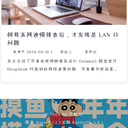
树莓派网速慢排查后，才发现是 LAN 口
问题
发表于
2026-04-10
|
杂谈
|
条评论
本文介绍了作者在使用树莓派运行 Gemma3 模型替代
DeepSeek 时遇到的网络速度问题。作者最初怀疑是移
动网络或网卡驱动导致速度下降，但排查后发现光纤线
弯曲导致光信号折射次数增加，从而引起延迟和速度降
低。然而后续补充说明，实际原因可能是重新连接了另
一个 LAN 口，网速因此恢复正常。文章以幽默的方式
记录了这段排查经历，并科普了光纤弯曲对信号传输的
© 2026 By 梁栋烨
影响。
框架
Hexo 8.1.2
|
主题
Butterfly 5.6.1