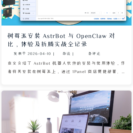
（是否带尾部斜杠）而无法显示评论。最终作者通过修
改 Waline 源文件中的路径重新导入，成功恢复评论。
文章强调 Waline 数据自主可控的优势，提醒开发者注
意平台路径差异带来的兼容性问题。
树莓派安装 AstrBot 与 OpenClaw 对
比，体验及折腾实战全记录
发表于
2026-04-10
|
杂谈
|
条评论
本文介绍了 AstrBot 机器人软件的安装与使用体验，作
者将其安装在树莓派上，通过 1Panel 商店便捷部署。
文章详细描述了接入大语言模型的过程，包括生成 API
Key 、手动开启模型等步骤，并对比了与 OpenClaw
的差异。对话体验流畅、响应快速，但作者尝试让机器
人执行 Shell 命令时失败，后通过插件系统查找权限设
置仍未成功，最终呼吁社区帮助。整体评价：作为聊天
工具初衷良好，延迟低，但作为 OpenClaw 竞品仍有
改进空间。