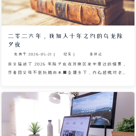
务的端口映射以减少攻击面。文章还详细说明了如何订
阅 B 站 UP 主：通过浏览器开发者工具获取登录后的
Cookie 中的 SESSDATA 键值对，将其配置为环境变
量，并添加对应 UID，即可生成独立的 RSS 订阅链
二零二六年，我加入十年之约的乌龙除
接。最后，针对首次访问正常但后续出现 412 状态码的
夕夜
问题，指出需补充完整 Cookie 而非仅 SESSDATA 来
发表于
2026-05-21
|
纪实
|
条评论
解决。整体而言，本文是一份实用性强的 RSSHub 部
署与 B 站内容订阅指南。
本文描述了 2026 年除夕夜在茂南区家中度过的情景，
作者因父母不愿折腾而未回金塘乡下，内心感慨对老家
的记忆逐渐模糊。文章回顾了创建 EMLOG 博客网站的
过程，短短几天内写了十几篇日常琐事，尽管无人访
问，但这是首个成功部署在树莓派上的站点，比之前的
Hexo 更简单。通过“十年之约”友链认识了 ACEVS
和暖心向阳两位博主，但自己因未仔细阅读规则而误以
为能立即加入，闹了笑话。除夕夜家庭氛围冷清，家人
各自刷手机，电视播放的粤语春晚无人真正观看。年夜