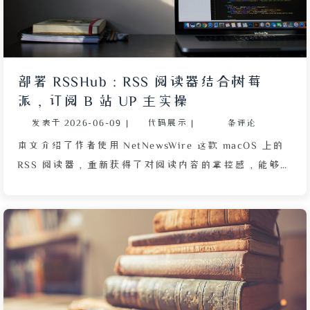
个人论坛面临的核心困境：在微博、小红书、V2EX 等
成熟平台包围下，如何吸引用户注册与活跃。作者探讨
了通过 Cloudflare 防护、邀请码机制降低骚扰，但更
本质的问题是论坛的慢交互节奏无法与微信群、QQ 的
部署 RSSHub：RSS 阅读器结合树莓
即时性竞争，导致朋友缺乏迁移动力。最后，作者反思
派，订阅 B 站 UP 主实操
技术路径的轮回——从树莓派到无服务器架构（按需计
发表于
2026-06-09
|
代码展示
|
条评论
费、触发函数、JSON 对象存储），再到退而求其次的
邮件列表，得出“技术的终点仿佛是回到了起点”的感
本文介绍了作者使用 NetNewsWire 这款 macOS 上的
慨。整篇文章以第一人称视角，呈现了个人站长在成
RSS 阅读器，重新获得了对阅读内容的掌控感，能够自
本、流量、用户留存与社区氛围之间的现实权衡。
由订阅个人博客并针对特定源设置系统通知。文章描述
了 RSS 阅读带来的独特孤独体验，并由此引出著名的
开源项目 RSSHub，它可以将不支持 RSS 的网站转换
为标准订阅源。作者利用闲置的树莓派，通过 Docker
和一份 Docker Compose 配置文件轻松部署了
RSSHub 实例，其中包含无头浏览器、RSSHub 和
Redis 三个服务，并给出了安全建议，如关闭非必要服