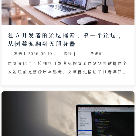
独立开发者的论坛探索：搞一个论坛，
从树莓派翻到无服务器
发表于
2026-06-10
|
杂谈
|
条评论
本文介绍了 1 位独立开发者从树莓派建站到尝试搭建个
人论坛的完整经历与思考。文章首先描述了作者年初用
EMLOG 搭建博客，因付费问题换用 WordPress，后将
站点用作图床导致家庭宽带流量暴涨（月度 200 GB）
的焦虑，以及更换宽带后继续玩树莓派的转折。接着详
细说明了使用 1Panel 面板与 NodeBB 程序构建论坛的
技术方案，并对比了 EMLOG、WordPress 伪装论坛的
可行性。文章深入分析了免费空间的不持续性（带宽、
存储、维护成本）与当前付费 VPS 的隐性支出，指出