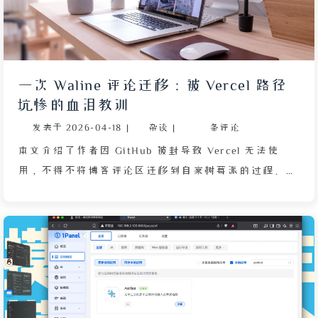
饭是广东传统的白切鸡和肥猪肉，饭后逛了博客和主题
商城，并参与十年之约的弹幕祝福。作者对比去年除夕
折腾 Linux 系统的充实，感到今年索然无味。最后提
及一件无关的事：路边看到一只南方家鼠睡在店门口，
一次 Waline 评论迁移：被 Vercel 路径
联想到童年时老鼠爬上床的阴影，至今心有余悸。
坑惨的血泪教训
发表于
2026-04-18
|
杂谈
|
条评论
本文介绍了作者因 GitHub 被封导致 Vercel 无法使
用，不得不将博客评论区迁移到自家树莓派的过程。文
章详细描述了使用 Waline 导出评论后，在迁移至
Cloudflare Pages 时发现评论大量丢失的乌龙事件。经
过与 DeepSeek 彻夜排查，最终发现罪魁祸首是
Vercel 的路径问题：Vercel 将文章时间错误改为 10
号，导致路径为 2026/04/10，而本地正确路径为
2026/04/11，因此本地浏览时评论显示异常。此外，友
链页面也因 Vercel 与 Cloudflare Pages 路径规范差异