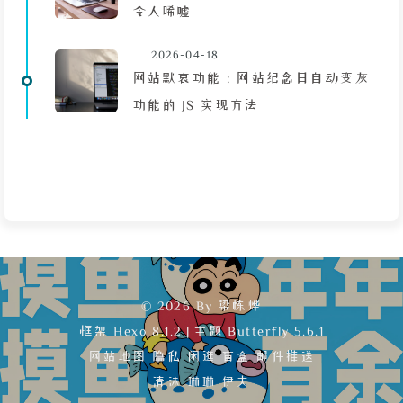
令人唏嘘
2026-04-18
网站默哀功能：网站纪念日自动变灰
功能的 JS 实现方法
© 2026 By 梁栋烨
框架
Hexo 8.1.2
|
主题
Butterfly 5.6.1
网站地图
隐私
闲逛
盲盒
邮件推送
清沫
琳琳
伊夫