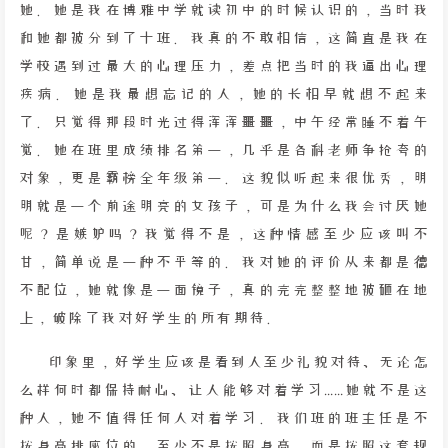
她。她是我在博雅中学就读初中的时候认识的，当时我
和她都被分到了十班。我真的不敢相信，这简直是我在
学校遇到过最大的心理压力，差点把当时的我逼出心理
疾病。她是我最想忘记的人，她的长相早就想不起来
了。只觉得那段时光过得浑浑噩噩，中午经常睡不着午
觉。她在班里成绩排名第一，几乎是各科老师争抢夸的
对象，更是霸榜全年级第一。这貌似听起来很优秀，明
明就是一个前途明亮的女孩子，可是为什么我会讨厌她
呢？是嫉妒吗？我觉得不是，这种情感至少应该叫不
甘，简单说是一种不平等的。我对她的评价从来都是德
不配位，她就像是一面镜子，真的完完整整地被砸在地
上，破除了我对好学生的所有期待。
印象里，好学生应该是看到人至少礼貌对待、无论怎
么样何时都保持耐心、让人能够对着学习……她就不是这
种人，她不值得任何人对着学习。我们班的班主任是不
按身高排座位的，至少不是按照身高，而是按照这套规