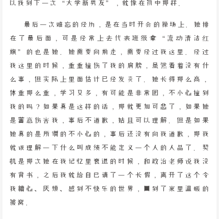
以找到下一次“大学新男友”，就像在初中那样。
最后一次难忘的经历，是在当时开会的操场上。她排
在了最后面，可是经常上去代表班级拿“流动清洁红
旗”的也是她。她需要向前走，需要经过我这里。经过
我这里的时候，重重撞伤了我的肩膀，虽然看着没有什
么事，但实际上里面估计已经发炎了。她长得那么高，
体重那么重，学习又多，有可能是非常困，不小心撞到
我的吗？如果真是这样的话，那就更加可悲了，如果她
是蓄意伤害我，事后不道歉，姑且可以理解。但是如果
她真的是所谓的不小心的，事后还没有向我道歉，那我
就该理解一下什么叫成绩不能定义一个人的人品了。契
机是那次她在我记忆里衰退的时候，和政治老师说我没
有背书，之后我就给自己请了一个长假，离开了这个令
我糟心、厌烦、感到不快乐的世界，回到了家里温暖的
被窝。