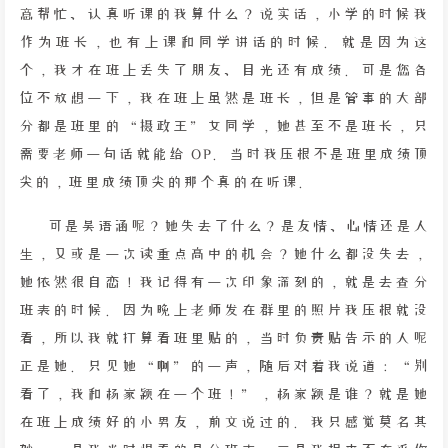
意帮忙、认真听课的我算什么？说实话，小学的时候我
作为班长，也有上课和同学讲话的时候。就是因为这
个，我才在班上丢失了朋友、目光还有成绩。可是您各
位不放想一下，我在班上虽然是班长，但是管事的大部
分都是班里的“摄政王”女同学，她甚至不是班长，只
需要老师一句话就能给 OP。当时我压根不是班里成绩顶
尖的，班里成绩顶尖的那个真的在听课。
可是吴语涵呢？她失去了什么？是友情、心情还是人
生，又或是一次读重点高中的机会？她什么都没失去，
她依然很自恋！我记得有一次印象深刻的，就是去查分
班表的时候。因为晚上老师发在群里的照片我压根就没
看，所以我就打算看班里贴的，当时负责贴告示的人呢
正是她。只见她“啊”的一声，随后对着我说道：“别
看了，我和杨家颖在一个班！”，杨家颖是谁？就是她
在班上成绩好的小男友，前文说过的。我只感觉莫名其