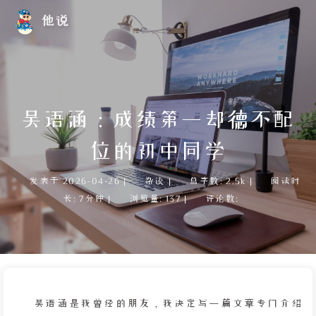
他说
吴语涵：成绩第一却德不配
位的初中同学
发表于
2026-04-26
|
杂谈
|
总字数:
2.5k
|
阅读时
长:
7分钟
|
浏览量:
137
|
评论数:
吴语涵是我曾经的朋友，我决定写一篇文章专门介绍