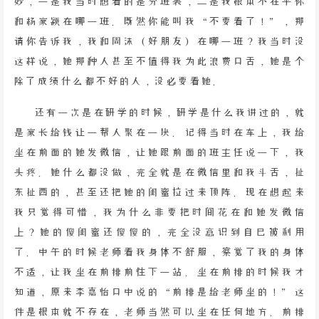
妙，一是我当时想看的是分班表，二是我根本不在乎你
和杨家颖在哪一班。既然你能叫我“不要看了！”，那
请你告诉我，我和周沫（好朋友）在哪一班？我当时没
这样说，她那种人甚至不值得我为此浪费口舌，她是个
除了成绩什么都不好的人，没必要看她。
还有一次是在研学的时候，研学是什么我讲过的，就
是家长给钱让一帮人聚在一块。记得当时在车上，我给
坐在前面的她发微信，让她跟前面的班主任说一下，我
头疼。她什么都没做，完全就是在微信里和我斗舌，扯
东扯西的，甚至还把她的闺蜜拉过来顶阵。现在想起来
我只觉得可惜，我为什么非要把时间花在和她发微信
上？她的傻闺蜜还傻傻的，完全没意识到自己被利用
了。中午的时候老师看我身体不舒服，察觉了我的身体
不适，让我坐在前排前往下一站。坐在前排的时候我才
知道，原来李嘉怡口中说的“前排是给老师坐的！”这
件是根本就不存在，老师当然可以坐在任何地方。前排