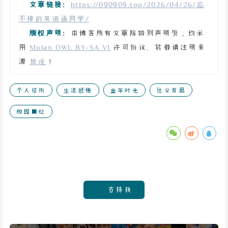
文章链接:
https://090909.top/2026/04/26/忘
不掉的吴语涵同学/
版权声明:
本博客所有文章除特别声明外，均采
用
Mulan OWL BY-SA V1
许可协议。转载请注明来
源
他说
！
个人经历
生活感悟
童年时光
社交反思
校园回忆
支持我