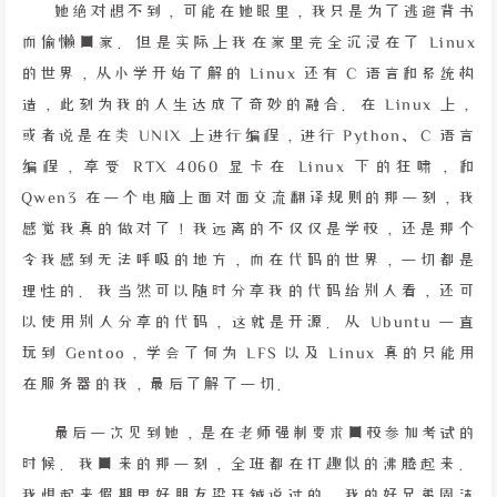
她绝对想不到，可能在她眼里，我只是为了逃避背书
而偷懒回家。但是实际上我在家里完全沉浸在了 Linux
的世界，从小学开始了解的 Linux 还有 C 语言和系统构
造，此刻为我的人生达成了奇妙的融合。在 Linux 上，
或者说是在类 UNIX 上进行编程，进行 Python、C 语言
编程，享受 RTX 4060 显卡在 Linux 下的狂啸，和
Qwen3 在一个电脑上面对面交流翻译规则的那一刻，我
感觉我真的做对了！我远离的不仅仅是学校，还是那个
令我感到无法呼吸的地方，而在代码的世界，一切都是
理性的。我当然可以随时分享我的代码给别人看，还可
以使用别人分享的代码，这就是开源。从 Ubuntu 一直
玩到 Gentoo，学会了何为 LFS 以及 Linux 真的只能用
在服务器的我，最后了解了一切。
最后一次见到她，是在老师强制要求回校参加考试的
时候。我回来的那一刻，全班都在打趣似的沸腾起来。
我想起来假期里好朋友梁珏铖说过的，我的好兄弟周沫