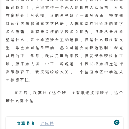
造谣我死了，突然觉得一个死人出现在大众面前，大众
在惊呼也十分合理。我的余光瞥了一眼吴语涵，她在朝
我这个方向和闺蜜窃窃私语，大概率是在讨论我的休学
多么愚蠢，她将来要读的学校多么优秀，但我从来没希
望是什么，甚至希望她会主动道歉，但是什么都没有发
生。毕竟她可是吴语涵，怎么可能会向我道歉啊！考完
试后的下一学期，我决定回到学校，但发现学校没有了
她，原来她去读一中了，听说是一中校长把她招走进行
高级教育了。我突然哈哈大笑，一个垃圾市区中学连人
才都留不住。
在之后，我离开了这个班。没有纸老虎撑腰子，这个
班什么都不是！
文章作者:
梁栋烨