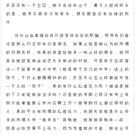
甚至还有一个空位，她没告诉我这个。最令人感到好笑
的是，她其实根本没有晕车，朋友圈里还有后排的照
片。
经历这些事情后我只感觉到深深的欺骗，明明我们曾
经是那么约定好我们是朋友。如果这就是她认为的所谓
的对朋友好，我真的希望给她来一吨这样的朋友，特别
是在她感觉前途迷茫无法前进的时候。可是我又怎样保
证一个能被市重点中学（就是那个贪污的中学）选上的
孩子，干什么都顺顺利利的，甚至无论怎么样都能无视
一个人的“孩子”，真的有什么心理压力呢？难道是她
的下次家庭旅游泡汤吗？还是她的考研之路没有考上导
致只能拿着硕士学历应聘工作？她那种什么都过得好的
人，真的不会有所谓的心理压力，我想无非就是什么将
来的所谓大学“新男友”背叛她，就像她背叛我一样。
但是这依然算不上压力，因为凭着她的才能，她完全可