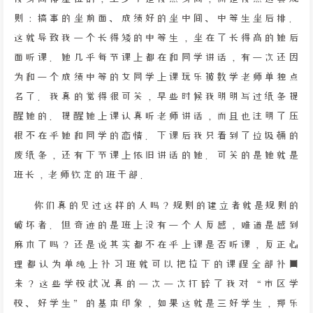
则：搞事的坐前面、成绩好的坐中间、中等生坐后排。
这就导致我一个长得矮的中等生，坐在了长得高的她后
面听课。她几乎每节课上都在和同学讲话，有一次还因
为和一个成绩中等的女同学上课玩乐被数学老师单独点
名了。我真的觉得很可笑，早些时候我明明写过纸条提
醒她的。提醒她上课认真听老师讲话，而且也注明了压
根不在乎她和同学的恋情。下课后我只看到了垃圾桶的
废纸条，还有下节课上依旧讲话的她。可笑的是她就是
班长，老师钦定的班干部。
你们真的见过这样的人吗？规则的建立者就是规则的
破坏者。但奇迹的是班上没有一个人反感，难道是感到
麻木了吗？还是说其实都不在乎上课是否听课，反正心
理都认为单纯上补习班就可以把拉下的课程全部补回
来？这些学校状况真的一次一次打碎了我对“市区学
校、好学生”的基本印象，如果这就是三好学生，那乐