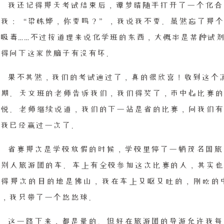
我还记得那天考试结束后，谭梦晴随手打开了一个化合
问我：“梁栋烨，你要吗？”，我说我不要。虽然忘了那个
在吸毒……不过按道理来说化学班的东西，大概率是某种试
的得问下这家伙脑子有没有坏。
果不其然，我们的考试通过了，真的很欣喜！收到这个消息
学期。天文班的老师告诉我们，我们得奖了，市中心比赛的
喜悦。老师继续说道，我们的下一站是省的比赛，问我们有
的我已经赢过一次了。
省赛那次是学校放假的时候，学校里停了一辆茂名国旅
找别人旅游团的车。车上有全校参加这次比赛的人，其实也
记得那次的目的地是佛山，我在车上又呕又吐的，刚吃的
机，我只带了一个悠悠球。
这一路下来，都是晕的。但好在旅游团的导游允许我每