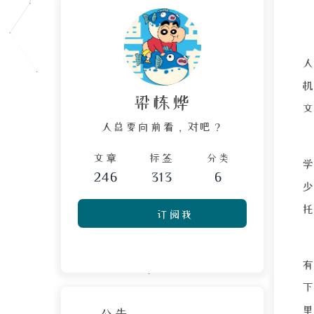
梁栋烨
人总要向前看，对吧？
文章
标签
分类
246
313
6
订阅我
公告