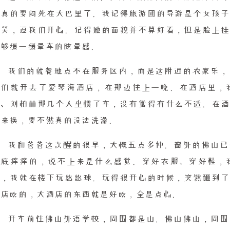
我真的要闷死在大巴里了。我记得旅游团的导游是个女孩子
玩笑，逗我们开心。记得她的面貌并不算好看，但是脸上挂
能够缓一缓晕车的眩晕感。
我们的就餐地点不在服务区内，而是这附近的农家乐，
我们就开去了爱琴海酒店，在那边住上一晚。在酒店里，
琪、刘柏林那几个人坐惯了车，没有觉得有什么不适。在酒
服来换，要不然真的没法洗澡。
我和爸爸这次醒的很早，大概五点多钟。窗外的佛山已
脚底痒痒的，说不上来是什么感觉。穿好衣服、穿好鞋，
床，我就在楼下玩悠悠球。玩得很开心的时候，突然砸到了
酒店吃的，大酒店的东西就是好吃，全是点心。
开车前往佛山外语学校，周围都是山。佛山佛山，周围