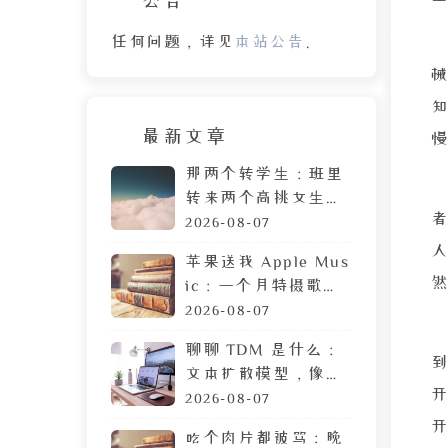
任何问题，详见
本站公告
。
最新文章
那两个转学生：班里
转来两个高挑女生，
拷贝 MP3 居然是喜
2026-08-07
欢我
苹果送我 Apple Mus
ic：一个月特摄歌曲
搜索体验，让我果断
2026-08-07
弃用
聊聊 TDM 是什么：
文本扩散模型，像生
成图片一样生成文章
2026-08-07
吃个肉片都被骂：晚