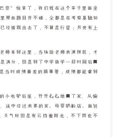
巴佬”惊呆了，我们就在这个亭子里面坐
里那些题目并不难，全都是在考察基础知
已经被踢出去了，不算是行星；月亮有上
老师来到这里，当场给老师表演拼装，才
是满分，但是到了中学休学一段时间后回
怕是当时成绩最差的搞事姜，成绩都能拿到
的小电驴后座，开开心心地回了家。从愉
。途中经过表弟的家、母婴奶粉店、面包
，天气好但是有云挡着阳光，不下雨也不