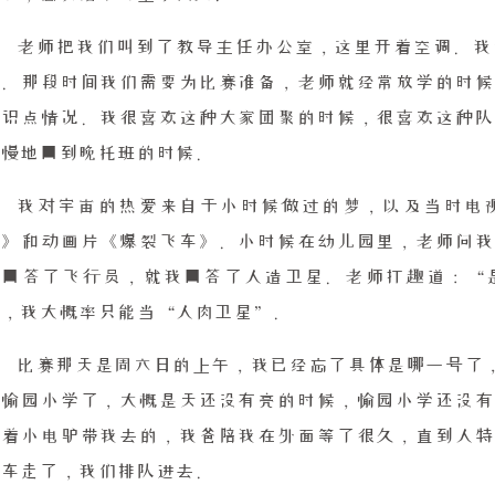
老师把我们叫到了教导主任办公室，这里开着空调。我
械。那段时间我们需要为比赛准备，老师就经常放学的时候
知识点情况。我很喜欢这种大家团聚的时候，很喜欢这种队
慢慢地回到晚托班的时候。
我对宇宙的热爱来自于小时候做过的梦，以及当时电
者》和动画片《爆裂飞车》。小时候在幼儿园里，老师问我
人回答了飞行员，就我回答了人造卫星。老师打趣道：“
然，我大概率只能当“人肉卫星”。
比赛那天是周六日的上午，我已经忘了具体是哪一号了，只
到愉园小学了，大概是天还没有亮的时候，愉园小学还没有
开着小电驴带我去的，我爸陪我在外面等了很久，直到人特
开车走了，我们排队进去。