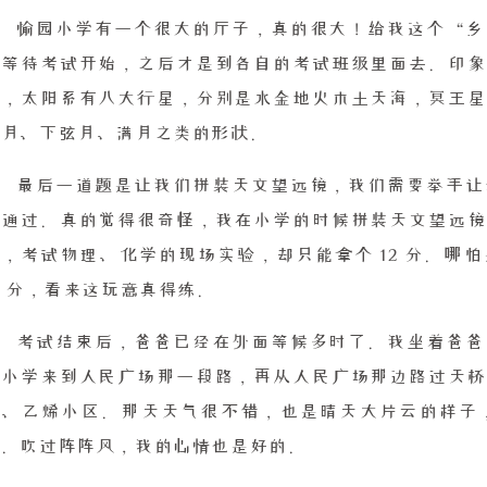
愉园小学有一个很大的厅子，真的很大！给我这个“乡
着等待考试开始，之后才是到各自的考试班级里面去。印象
识，太阳系有八大行星，分别是水金地火木土天海，冥王星
弦月、下弦月、满月之类的形状。
最后一道题是让我们拼装天文望远镜，我们需要举手让
能通过。真的觉得很奇怪，我在小学的时候拼装天文望远镜
校，考试物理、化学的现场实验，却只能拿个 12 分。哪
2 分，看来这玩意真得练。
考试结束后，爸爸已经在外面等候多时了。我坐着爸爸
园小学来到人民广场那一段路，再从人民广场那边路过天桥
坊、乙烯小区。那天天气很不错，也是晴天大片云的样子
热。吹过阵阵风，我的心情也是好的。