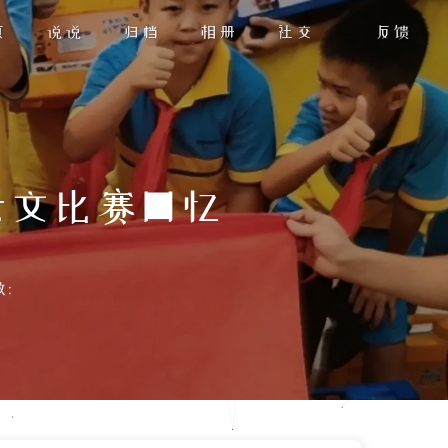
页
说说
归档
相册
社交
反馈
天文比赛回忆
: