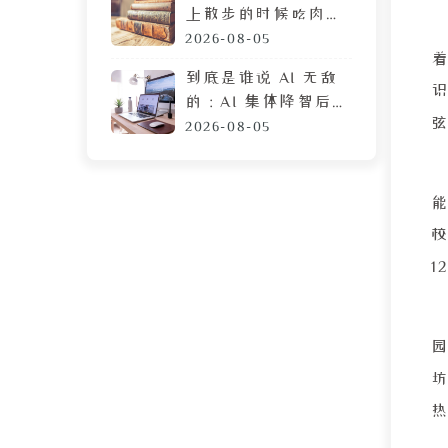
上散步的时候吃肉
脯，遭陌生人鄙视的
2026-08-05
目光
到底是谁说 AI 无敌
的：AI 集体降智后，
DeepSeek 让我彻底
2026-08-05
摆烂
1