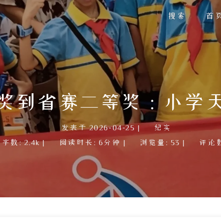
搜索
首
奖到省赛二等奖：小学
发表于
2026-04-25
|
纪实
总字数:
2.4k
|
阅读时长:
6分钟
|
浏览量:
53
|
评论数