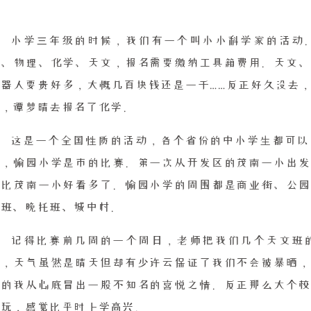
小学三年级的时候，我们有一个叫小小科学家的活动
人、物理、化学、天文，报名需要缴纳工具箱费用。天文、
机器人要贵好多，大概几百块钱还是一千……反正好久没去
文，谭梦晴去报名了化学。
这是一个全国性质的活动，各个省份的中小学生都可以
学，愉园小学是市的比赛。第一次从开发区的茂南一小出发
少比茂南一小好看多了。愉园小学的周围都是商业街、公园
托班、晚托班、城中村。
记得比赛前几周的一个周日，老师把我们几个天文班
有，天气虽然是晴天但却有少许云保证了我们不会被暴晒，
下的我从心底冒出一股不知名的喜悦之情。反正那么大个校
里玩，感觉比平时上学高兴。