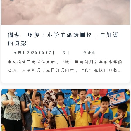
以前，一位勇士杀死了作恶的魔王，勇士的信念与魔王
的怨念交织，诞生了这些幻想生物，它们世代生存在后
山上。文章通过童年视角，将现实与奇幻传说交织，表
达了对未知的恐惧与好奇。
偶然一场梦：小学的温暖回忆，与外婆
的身影
发表于
2026-06-07
|
梦
|
条评论
本文描述了考试结束后，“我”回到阔别多年的小学的
经历。天空阴沉，夏日的沉闷中，“我”在校门口心生
忐忑，保安大爷认出身着校服的“我”，放行进入。校
园里每个角落都勾起回忆：操场大槐树下曾被篮球砸伤
嘴唇，教学楼台阶上目睹同学摔伤。后花园虽已改名，
但“我”仍只愿称它“后花园”，怀念旧亭子和石凳上
的闲聊。上课铃响起，“我”本能想走却意识到已非学
生，突降大雨中随着小学生们冲进教学楼，却找不到自
己的教室。下楼时偶遇老同学张雪峰，他捂住“我”的