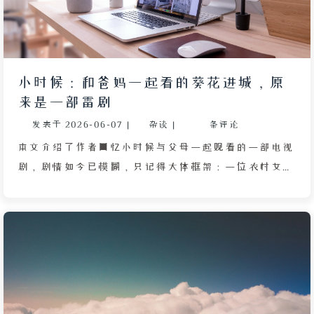
理。
小时候：和爸妈一起看的葵花进城，原
来是一部雷剧
发表于
2026-06-07
|
杂谈
|
条评论
本文介绍了作者回忆小时候与父母一起观看的一部电视
剧，剧情如今已模糊，只记得大体框架：一位农村女生
陪男友去城市读大学，自己打工赚钱供他上学。作者通
过 DeepSeek 了解后得知，该剧网络评价很低，被吐槽
“雷”，女主角设定违反现实逻辑，越傻越天真反而获
得众人帮助。演员阵容陌生，男主角拍完处女作后赚了
一笔便退出演艺圈。作者认为这部剧缺乏动人之处，但
当时全家喜欢看是因为剧中实拍了 10 年代的老建筑、
旧街角和老式公交车，这些画面像时间胶囊一样唤起了