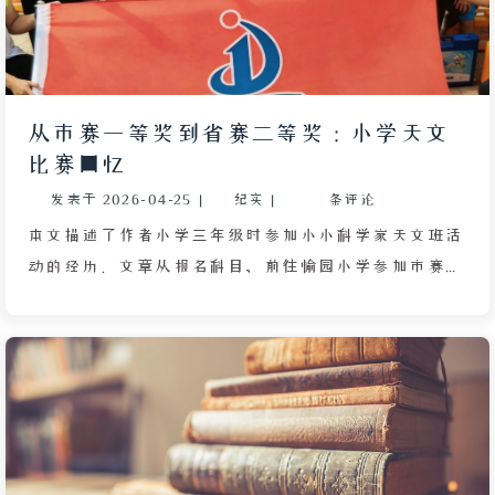
眼睛嬉闹，“我”气愤地将他丢开。出校门时又遇见另
一位老同学刘柏林，他提醒今天是高年级回校日。
“我”解释自己已读高二，但内心却隐瞒了其实只上过
技校并退学、再未入学的真相，并用“妈妈要上班”的
从市赛一等奖到省赛二等奖：小学天文
蹩脚借口搪塞。他未追问便离去。“我”回家后睡着，
比赛回忆
醒来发现一切都是梦，可心里却充满温热明亮的感觉，
发表于
2026-04-25
|
纪实
|
条评论
脑中浮现外婆在世时的慈祥模样，眼眶发热却嘴角带
笑。
本文描述了作者小学三年级时参加小小科学家天文班活
动的经历。文章从报名科目、前往愉园小学参加市赛写
起，回忆了赛前在学校背诵知识点、操作器械的温馨时
光，以及比赛当天拼装天文望远镜的细节。通过市赛获
得一等奖后，作者随校车赴佛山参加省赛，途中晕车不
适，得到导游照顾，并在佛山外语学校完成比赛，最终
获得二等奖。文章还穿插了对宇宙的热爱源于童年梦
想、分班后兴趣减退的思考，以及选择在辉煌时结束比
赛的感悟，展现了成长中的喜悦、坚持与取舍。