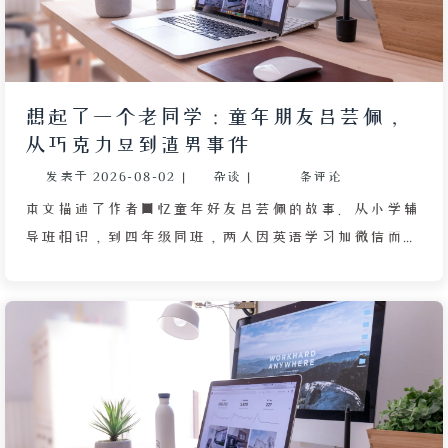
想起了一个老同学：童年朋友吕芸佩，
从巧克力豆到渣男事件
发表于
2026-08-02
|
杂谈
|
条评论
本文描述了作者回忆童年好友吕芸佩的故事。从小学辅
导班相识，到四年级同班，两人因英语学习加微信而关
系亲密，共同经历抖音、快手等社交平台的兴衰。疫情
时期，作者接触编程并逐渐成长，而好友却因网络环境
影响发生变化。一次误会导致两人关系破裂，最终失
联。多年后，作者重拾抖音，发现好友已停止更新，而
自己通过持续努力在编程、博客和养龟等领域获得了稳
定成长。文章通过这段童年友谊的碎片，反思了互联网
对青少年成长的复杂影响，以及人生赛道多元化的道