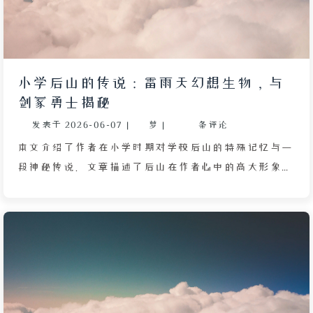
妈妈和作者对往事的怀念。最后作者提到自己学习
Linux 后，曾将剧名“葵花进城”误打成“葵花进
程”，从此经常搞混，成为一个小笑话。
小学后山的传说：雷雨天幻想生物，与
剑冢勇士揭秘
发表于
2026-06-07
|
梦
|
条评论
本文介绍了作者在小学时期对学校后山的特殊记忆与一
段神秘传说。文章描述了后山在作者心中的高大形象，
以及穿过竹林后俯瞰校园的景色，同时提到老师常告诫
学生不要在雷雨天去后山，那里存在传说中的“原住
民”。在一次雷雨天，老师通过课件讲述了一个故事：
后山在雷雨天会出现反常现象——只有那一块地方不下
雨，空中漂浮着紫色闪电，小熊猫和浣熊等幻想生物会
出来活动，更深处还有一座长满青苔的剑冢。科学家无
法解释这些现象，但当地老奶奶给出了一个传说：很久