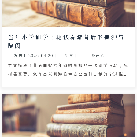
当年小学研学：花钱春游背后的孤独与
隔阂
发表于
2026-04-20
|
纪实
|
条评论
本文描述了作者回忆六年级时参加的一次研学活动，从
报名交费、乘车出发到游览生态公园和古镇的全过程。
作者在研学中体验到集体的热闹与个人的孤独，与同学
短暂交友后又失去联系，感受到人际隔阂和成长中的疏
离感。文章通过对细节的真实记录，展现了研学活动背
后的无奈与思考。