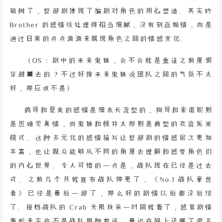
敏树了，整部剧体现了编剧对角色的用心塑造。其实咚
Brother 的感情线处理得相当细腻，没有刻意煽情，而是
通过日常的点点滴滴来展现角色之间的情感变化。
（OS：剧中的未来鬼妹，会不会就是重逢之前度假
穿越回去的？不过好像未来鬼妹说团队之间的气氛不太
好，那应该不是）
鸡哥和夏美的感情是细水长流型的，狗哥和索诺妮则
是患难见真情，而鬼妹和桃井太郎则是典型的欢喜冤家
模式。这种多元化的感情描写让整部剧的情感层次更加
丰富，也让观众能够从不同的角度去理解和感受角色们
的内心世界。令人可惜的一点是，战队现在已经是过去
式。之前几个月就宣布战队停更了，《No.1 战队豪兽
者》已经是最后一部了，那么好的剧情以后都没后续
了。接档战队的 Crab 无限我第一时间就看了，感觉剧情
看起来实在不是战队那种着迷，最近在网上还爆了很多