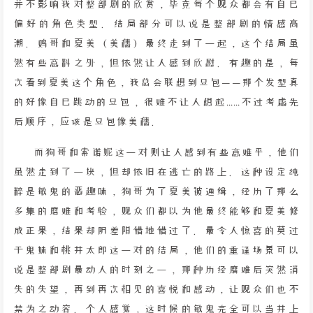
并不影响我对整部剧的欣赏，毕竟每个观众都会有自己
偏好的角色类型。结局部分可以说是整部剧的情感高
潮。鸡哥和夏美（美穗）最终走到了一起，这个结局虽
然有些意料之外，但依然让人感到欣慰。有趣的是，每
次看到夏美这个角色，我总会联想到豆包——那个发型真
的好像自己跳动的豆包，很难不让人想起……不过考虑先
后顺序，应该是豆包像美穗。
而狗哥和索诺妮这一对则让人感到有些意难平，他们
虽然走到了一块，但却依旧在逃亡的路上。这种设定纯
粹是敏鬼的恶趣味，狗哥为了夏美被通缉，经历了那么
多集的磨难和考验，观众们都以为他最终能够和夏美修
成正果，结果却阴差阳错地错过了。最令人惊喜的莫过
于鬼妹和桃井太郎这一对的结局，他们的重逢场景可以
说是整部剧最动人的时刻之一，那种历经磨难后突然消
失的失望，再到再次相见的喜悦和感动，让观众们也不
禁为之动容。个人感觉，这时候的敏鬼完全可以当井上