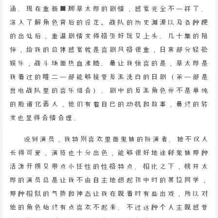
涵。现在重新回顾暴太郎的剧情，感觉完全不一样了。
深入了解角色背后的设定、战队的历史渊源以及各种梗
的出处后，重温剧情变得格外好玩又上头。几十集的陪
伴，给我的总体感觉就是喜剧风格很重，日常部分轻松
娱乐，战斗场面热血沸腾。最让我惊喜的是，暴太郎是
我看过的唯二一部能够接受反派洗白的日剧（第一部是
兽电战队里的喜乐组合）。剧中的反派角色并不是单纯
的脸谱化恶人，他们有着自己的动机和故事，最终的转
变也显得合情合理。
说到演员，我特别喜欢里面鬼妹的扮演者。她不仅人
长得可爱，演技也十分出色，能够很好地诠释鬼妹那种
活泼开朗又带点小任性的性格特点。相比之下，桃井太
郎的演员总是让我不由自主地想起初中时的某位同学，
那种相似的气质和神态让我在观看时有些出戏，所以对
他的角色始终有点喜欢不起来。不过这种个人主观感受