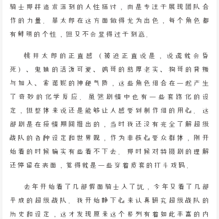
骑士那样追求深刻的人性探讨，而是专注于展现团队合
作的力量。暴太郎在这方面做得尤为出色，每个角色都
有鲜明的个性，但又不会显得过于刻意。
桃井太郎的正直感（被迫正直说是，说谎就会昏
死）、鬼妹的活泼可爱、鸡哥的憨厚老实、狗哥的背叛
与加入、索诺妮的神秘气质，这些角色组合在一起产生
了奇妙的化学反应。虽然剧情中也有一些套路化的设
定，但整体来说还是能够让人感受到制作组的用心。这
部剧是在疫情期间推出的，当时我还没有完全了解超级
战队的各种设定和世界观，作为非核心受众群体，刚开
始看的时候确实有些看不下去。那时候对特摄剧的理解
还停留在表面，觉得就是一些穿着皮套的打斗戏码。
去年开始看了几部假面骑士入了坑，今年又看了几部
平成的超级战队。我开始静下心来认真研究超级战队的
历史和设定，这才发现原来这个系列有着如此丰富的内