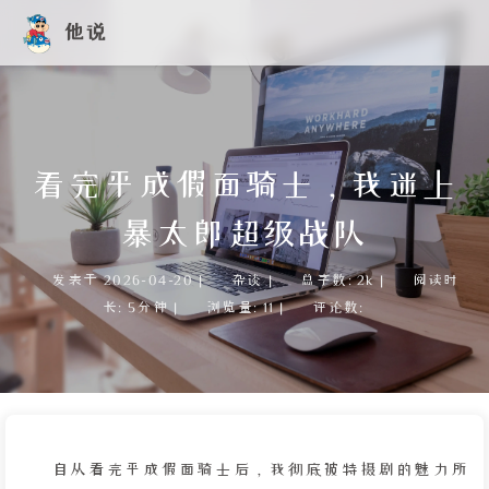
他说
看完平成假面骑士，我迷上
暴太郎超级战队
发表于
2026-04-20
|
杂谈
|
总字数:
2k
|
阅读时
长:
5分钟
|
浏览量:
11
|
评论数:
自从看完平成假面骑士后，我彻底被特摄剧的魅力所