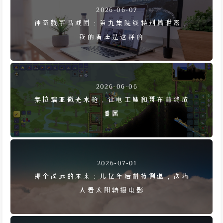
2026-06-07
神奇数字马戏团：第九集院线特别篇泄露，
我的看法是这样的
2026-06-06
泰拉瑞亚微光水枪，让电工妹和哥布林终成
眷属
2026-07-01
那个遥远的未来：几亿年后科技倒退，送药
人看太阳特摄电影