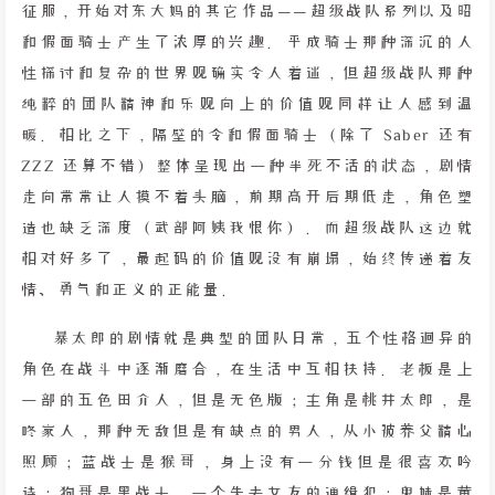
征服，开始对东大妈的其它作品——超级战队系列以及昭
和假面骑士产生了浓厚的兴趣。平成骑士那种深沉的人
性探讨和复杂的世界观确实令人着迷，但超级战队那种
纯粹的团队精神和乐观向上的价值观同样让人感到温
暖。相比之下，隔壁的令和假面骑士（除了 Saber 还有
ZZZ 还算不错）整体呈现出一种半死不活的状态，剧情
走向常常让人摸不着头脑，前期高开后期低走，角色塑
造也缺乏深度（武部阿姨我恨你）。而超级战队这边就
相对好多了，最起码的价值观没有崩塌，始终传递着友
情、勇气和正义的正能量。
暴太郎的剧情就是典型的团队日常，五个性格迥异的
角色在战斗中逐渐磨合，在生活中互相扶持。老板是上
一部的五色田介人，但是无色版；主角是桃井太郎，是
咚家人，那种无敌但是有缺点的男人，从小被养父精心
照顾；蓝战士是猴哥，身上没有一分钱但是很喜欢吟
诗；狗哥是黑战士，一个失去女友的通缉犯；鬼妹是黄