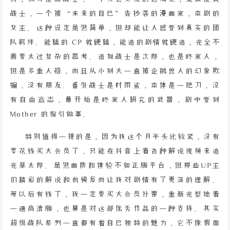
战士，一个被“未来的自己”告抄袭的漫画家，本剧的
女主。这种设定虽然简单，但却能让人感受到真实的团
队羁绊。能磕的 CP 就硬磕，能追的剧情就硬追，完全不
需要太过复杂的思考。追加战士是次郎，也是咚家人，
但是多重人格，而且从小到大一直被企鹅兽人的幻象欺
骗，没有朋友。番外战士是村雨鲨，本体是一把刀，没
有自由意志，最开始是咚家人研究的武器，剧中受到
Mother 的指引做事。
特别值得一提的是，因为我这个月手头比较紧，没有
零花钱买大会员了，只能在抖音上看各种解说视频来追
完暴太郎。虽然画质和体验不如正版平台，但那些UP主
们精彩的解说和剪辑反而让我对剧情有了更深的理解。
等以后有钱了，我一定要买大会员补票，重新完整地看
一遍高清版，也算是对这部优秀作品的一种支持。其实
超级战队系列一直都有着自己独特的魅力，它不像假面