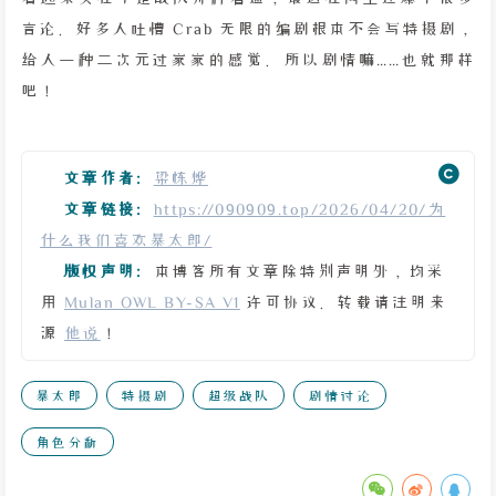
言论。好多人吐槽 Crab 无限的编剧根本不会写特摄剧，
给人一种二次元过家家的感觉。所以剧情嘛……也就那样
吧！
文章作者:
梁栋烨
文章链接:
https://090909.top/2026/04/20/为
什么我们喜欢暴太郎/
版权声明:
本博客所有文章除特别声明外，均采
用
Mulan OWL BY-SA V1
许可协议。转载请注明来
源
他说
！
暴太郎
特摄剧
超级战队
剧情讨论
角色分析