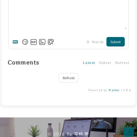
0
Words
Submit
Comments
Latest
Oldest
Hottest
Refresh
Powered by
Waline
v3.8.0
© 2026 By 梁栋烨