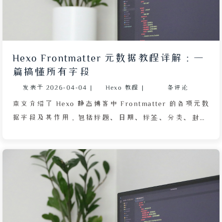
Hexo Frontmatter 元数据教程详解：一
篇搞懂所有字段
发表于
2026-04-04
|
Hexo 教程
|
条评论
本文介绍了 Hexo 静态博客中 Frontmatter 的各项元数
据字段及其作用，包括标题、日期、标签、分类、封
面、更新日期、摘要、关键词、目录、评论和置顶等。
通过 YML 格式的 Frontmatter，用户无需数据库即可
管理文章信息，并控制文章在网站中的显示方式与排
序。文章详细解释了每个字段的配置方法，例如封面使
用 cover 关键字、置顶通过 sticky 设置数值等，旨在
帮助读者快速掌握 Hexo 文章元数据的配置技巧，提升
博客搭建效率。