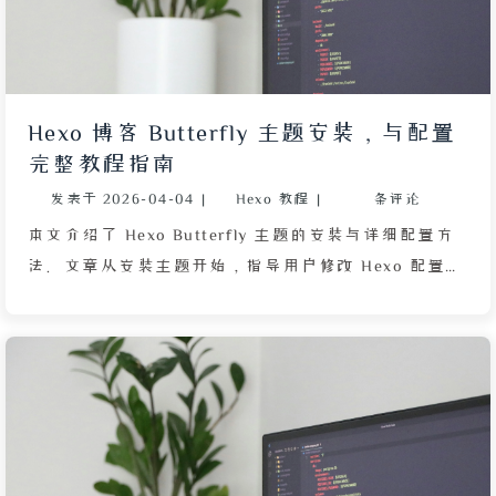
Netlify，最后 GitHub Pages。
Hexo 博客 Butterfly 主题安装，与配置
完整教程指南
发表于
2026-04-04
|
Hexo 教程
|
条评论
本文介绍了 Hexo Butterfly 主题的安装与详细配置方
法。文章从安装主题开始，指导用户修改 Hexo 配置文
件并复制主题配置文件。随后依次讲解了导航栏、菜
单、代码块、社交链接、图片设置、首页字幕、目录、
文章版权、分页、过期提示、页脚、侧边栏（作者卡
片、公告、最新评论、运行时间）、繁简转换、暗黑模
式、滚动百分比、复制设置、字数统计、搜索、分享、
评论系统（推荐 Waline）、主题颜色、字体、加载动
画、特效、图片灯箱、PJAX、懒加载及注入代码等模