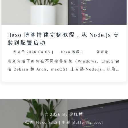
Hexo 博客搭建完整教程，从 Node.js 安
装到配置启动
发表于
2026-04-03
|
Hexo 教程
|
条评论
本文介绍了如何在不同操作系统（Windows、Linux 包
括 Debian 和 Arch、macOS）上安装 Node.js，以及使
用 NPM 安装 Hexo 博客框架。接着描述了初始化网站
项目的步骤，即在一个空文件夹中运行 hexo init 命
令。然后详细说明了修改 config.yml 配置文件的方
法，包括设置网站标题、副标题、描述、关键词、作
者、语言和时区等参数，并给出了示例配置。最后介绍
© 2026 By 梁栋烨
了通过 hexo server 命令启动本地服务器，并在浏览器
框架
Hexo 8.1.2
|
主题
Butterfly 5.6.1
中访问 localhost:4000 查看网站。整个过程覆盖了从