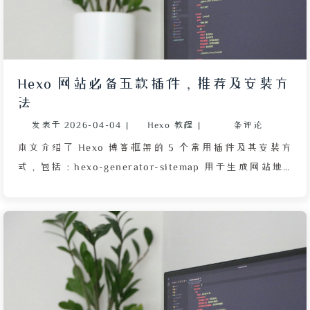
块的配置选项。此外还说明了分类、标签、友链、说说
等页面的创建与数据文件编写方式。最后给出了初始化
Git 仓库和部署建议。本文适合希望个性化搭建 Hexo
博客并使用 Butterfly 主题的开发者参考。
Hexo 网站必备五款插件，推荐及安装方
法
发表于
2026-04-04
|
Hexo 教程
|
条评论
本文介绍了 Hexo 博客框架的 5 个常用插件及其安装方
式，包括：hexo-generator-sitemap 用于生成网站地
图，hexo-generator-feed 用于生成订阅链接，hexo-
generator-search 提供站内搜索功能，hexo-all-
minifier 可压缩网页资源但无法处理字体且不支持
ARM 架构，hexo-helper-live2d 用于添加 Live2D 模
型。每个插件都附有简洁的安装命令，方便用户快速配
置。