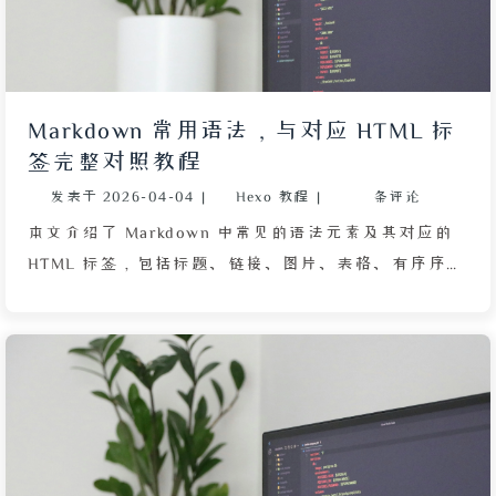
Markdown 常用语法，与对应 HTML 标
签完整对照教程
发表于
2026-04-04
|
Hexo 教程
|
条评论
本文介绍了 Markdown 中常见的语法元素及其对应的
HTML 标签，包括标题、链接、图片、表格、有序序
列、无序序列、删除线、斜体、标粗、引用、分割线、
行内代码、代码块以及任务列表（待办和已办）等。通
过对比 Markdown 简洁的书写方式与相应的 HTML 实
现，帮助读者快速掌握 Markdown 的使用方法，并理
解其作为 HTML 简化版的本质。文章适合初学者参
考，也便于有 HTML 基础的开发者快速切换。