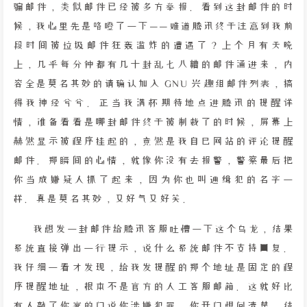
骗邮件，类似邮件已经被多方举报。看到这封邮件的时
候，我心里先是咯噔了一下——难道腾讯终于注意到我前
段时间被垃圾邮件狂轰滥炸的遭遇了？上个月有天晚
上，几乎每分钟都有几十封乱七八糟的邮件涌进来，内
容全是莫名其妙的请确认加入 GNU 兴趣组邮件列表，搞
得我神经兮兮。正当我满怀期待地点进腾讯的提醒详
情，准备看看是哪封邮件终于被制裁了的时候，屏幕上
赫然显示被程序挂起的，竟然是我自己网站的评论提醒
邮件。那瞬间的心情，就像你没有去报警，警察最后把
你当成嫌疑人抓了起来，因为你也叫通缉犯的名字一
样。真是莫名其妙，又好气又好笑。
我想发一封邮件给腾讯客服吐槽一下这个乌龙，结果
系统直接弹出一行提示，说什么系统邮件不支持回复。
我仔细一看才发现，给我发提醒的那个地址是固定的程
序提醒地址，根本不是官方的人工客服邮箱。这就好比
有人敲了你家的门说你涉嫌犯罪，你开门想问清楚，结