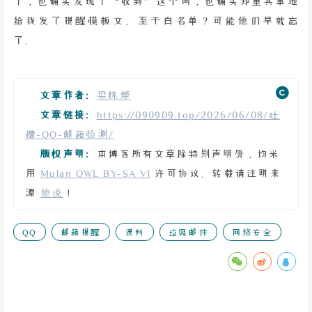
了，也确实发现了“收到”这个词，也确实郑重其事地
给我发了提醒模板文。至于白名单？可能他们早就忘
了。
文章作者:
梁栋烨
文章链接:
https://090909.top/2026/06/08/吐
槽-QQ-邮箱检测/
版权声明:
本博客所有文章除特别声明外，均采
用
Mulan OWL BY-SA V1
许可协议。转载请注明来
源
他说
！
QQ
邮箱提醒
误判
垃圾邮件
网络安全