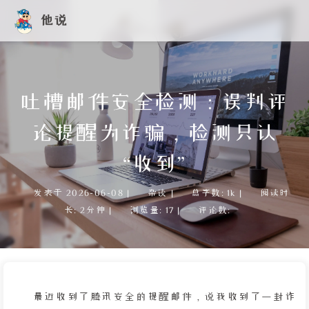
他说
吐槽邮件安全检测：误判评
论提醒为诈骗，检测只认
“收到”
发表于
2026-06-08
|
杂谈
|
总字数:
1k
|
阅读时
长:
2分钟
|
浏览量:
17
|
评论数:
最近收到了腾讯安全的提醒邮件，说我收到了一封诈