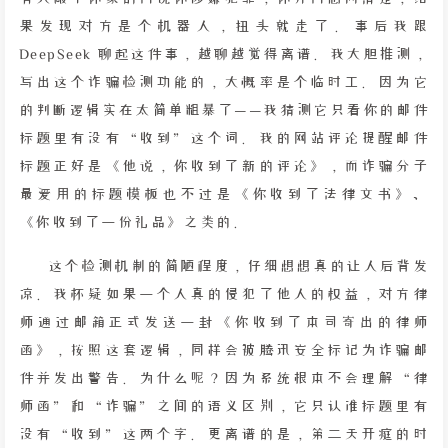
果发现对方是个机器人，扭头就走了。事后我跟
DeepSeek 聊起这件事，越聊越觉得离谱。我大胆推测，
写出这个诈骗检测功能的，大概率是个临时工。因为它
的判断逻辑实在太简单粗暴了——我猜测它只看你的邮件
标题里有没有“收到”这个词。我的网站评论提醒邮件
标题正好是《他说，你收到了新的评论》，而诈骗分子
最爱用的标题模板也不过是《你收到了法律文书》、
《你收到了一份礼品》之类的。
这个检测机制的简陋程度，仔细想想真的让人后背发
凉。我怀疑如果一个人真的侵犯了他人的权益，对方律
师通过邮箱正式发送一封《你收到了本司寄出的律师
函》，按照这套逻辑，同样会被腾讯安全标记为诈骗邮
件并发出警告。为什么呢？因为系统根本不会理解“律
师函”和“诈骗”之间的语义区别，它只认准标题里有
没有“收到”这两个字。更离谱的是，第二天开庭的时