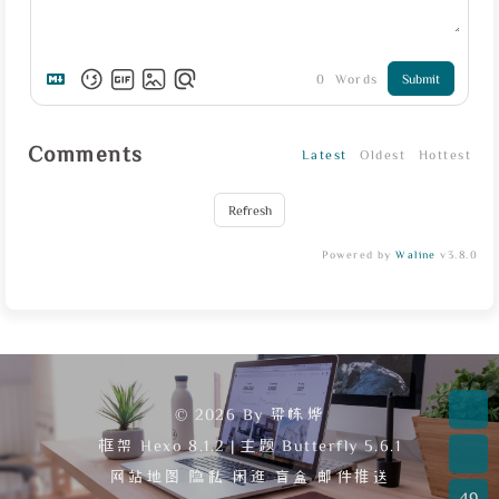
0
Words
Submit
Comments
Latest
Oldest
Hottest
Refresh
Powered by
Waline
v3.8.0
© 2026 By 梁栋烨
框架
Hexo 8.1.2
|
主题
Butterfly 5.6.1
网站地图
隐私
闲逛
盲盒
邮件推送
49