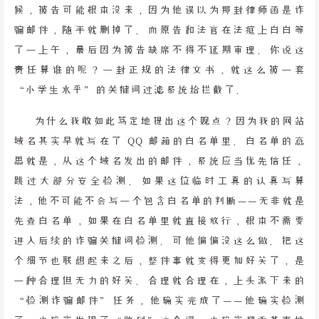
候，被告可能根本没来，因为他误以为那封律师函是诈
骗邮件，随手就删掉了。而原告和法官在法庭上白白等
了一上午，最后因为被告缺席不得不延期审理。你说这
责任算谁的呢？一封正规的法律文书，就这么被一套
“小学生水平”的关键词过滤系统给拦截了。
为什么我敢如此笃定地提出这个观点？因为我的网站
域名其实早就写在了 QQ 邮箱的白名单里。白名单的意
思就是，从这个域名发出的邮件，系统应当优先信任，
跳过大部分安全检测。如果这位临时工真的认真写算
法，他不可能不会写一个包含白名单的判断——无非就是
先查白名单，如果在白名单里就直接放行，根本不需要
进入后续的诈骗关键词检测。可他偏偏没这么做。把这
个细节也联想起来之后，整件事就变得更加好笑了，是
一种合理但无力的好笑。合理就合理在，上头派下来的
“检测诈骗邮件”任务，他确实完成了——他确实检测