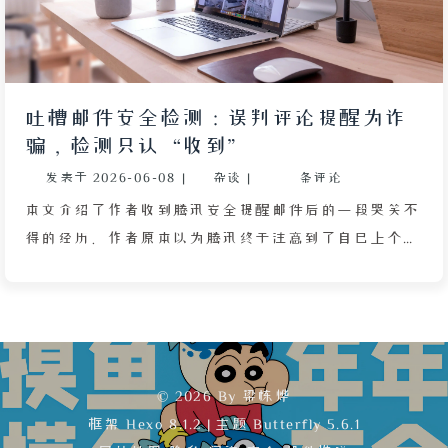
缠，也揭示了人们在面对真相时的怯懦与挣扎，以及幻
想阁楼中既当管理员又当囚徒的荒诞处境。
吐槽邮件安全检测：误判评论提醒为诈
骗，检测只认“收到”
发表于
2026-06-08
|
杂谈
|
条评论
本文介绍了作者收到腾讯安全提醒邮件后的一段哭笑不
得的经历。作者原本以为腾讯终于注意到了自己上个月
被垃圾邮件狂轰滥炸的遭遇，结果点开详情却发现被程
序挂起的竟是来自自己网站的评论提醒邮件。这种误判
让作者感到既好气又好笑，就像报警后反而被当成嫌疑
人。作者试图联系腾讯客服却遭遇系统邮件无法回复的
尴尬，进而推测该诈骗检测功能大概率由临时工编写，
© 2026 By 梁栋烨
其判断逻辑极为简单粗暴——只检测邮件标题中是否包
框架
Hexo 8.1.2
|
主题
Butterfly 5.6.1
含“收到”二字。作者指出，自己的网站域名早已列入