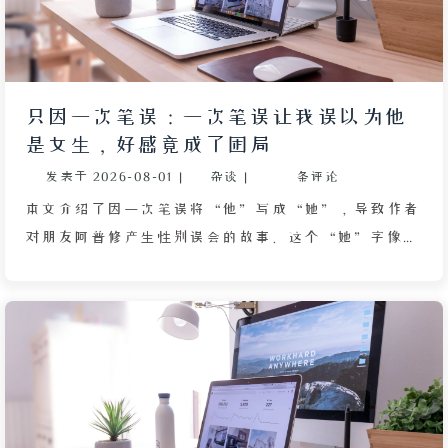
只因一次笔误：一次笔误让我误以为他
是女生，好感竟成了困局
发表于
2026-08-01
|
杂谈
|
条评论
本文介绍了因一次笔误将“他”写成“她”，导致作者
对朋友阿普修产生性别误会的故事。这个“她”字像种
子般在读者心中生长，让作者将对方的马虎解读为率
真，将固执理解为坚定，并在不断付出帮助的过程中，
因认知失调而加深好感。尽管阿普修从未承认自己是女
性，作者也不敢直接戳破，怕摧毁自己构建的幻想。最
终，作者将试探藏在玩笑中，对方仅以狗头表情包回
应，并坦白那确为笔误。文章探讨了误解如何被日常包
裹成“真理”，以及善意、好感与付出之间的心理纠