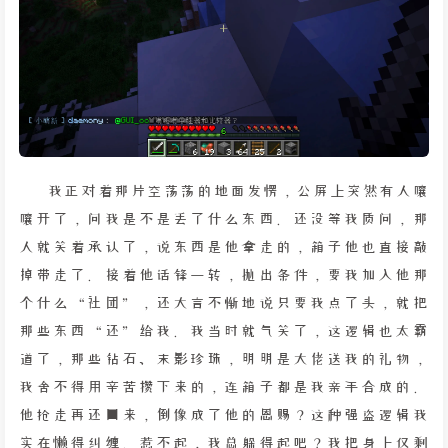
我正对着那片空荡荡的地面发愣，公屏上突然有人嚷
嚷开了，问我是不是丢了什么东西。还没等我质问，那
人就笑着承认了，说东西是他拿走的，箱子他也直接敲
掉带走了。接着他话锋一转，抛出条件，要我加入他那
个什么“社团”，还大言不惭地说只要我点了头，就把
那些东西“还”给我。我当时就气笑了，这逻辑也太霸
道了，那些钻石、末影珍珠，明明是大佬送我的礼物，
我舍不得用辛苦攒下来的，连箱子都是我亲手合成的。
他抢走再还回来，倒像成了他的恩赐？这种强盗逻辑我
实在懒得纠缠。惹不起，我总躲得起吧？我把身上仅剩