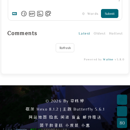
0
Words
Submit
Comments
Latest
Oldest
Hottest
Refresh
Powered by
Waline
v3.8.0
© 2026 By 梁栋烨
框架
Hexo 8.1.2
|
主题
Butterfly 5.6.1
网站地图
隐私
闲逛
盲盒
邮件推送
80
团子和蛋糕
小废鼠
小葱