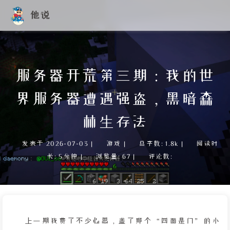
他说
服务器开荒第三期：我的世
界服务器遭遇强盗，黑暗森
林生存法
发表于
2026-07-03
|
游戏
|
总字数:
1.8k
|
阅读时
长:
5分钟
|
浏览量:
67
|
评论数:
上一期我费了不少心思，盖了那个“四面是门”的小