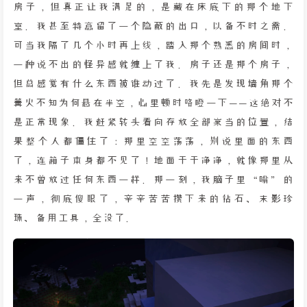
房子，但真正让我满足的，是藏在床底下的那个地下
室。我甚至特意留了一个隐蔽的出口，以备不时之需。
可当我隔了几个小时再上线，踏入那个熟悉的房间时，
一种说不出的怪异感就缠上了我。房子还是那个房子，
但总感觉有什么东西被谁动过了。我先是发现墙角那个
篝火不知为何悬在半空，心里顿时咯噔一下——这绝对不
是正常现象。我赶紧转头看向存放全部家当的位置，结
果整个人都僵住了：那里空空荡荡，别说里面的东西
了，连箱子本身都不见了！地面干干净净，就像那里从
来不曾放过任何东西一样。那一刻，我脑子里“嗡”的
一声，彻底傻眼了，辛辛苦苦攒下来的钻石、末影珍
珠、备用工具，全没了。