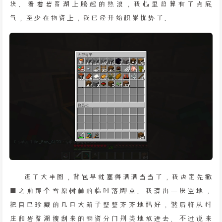
块。看着岩浆湖上腾起的热浪，我心里总算有了点底
气，至少在物资上，我已经开始积累优势了。
逛了大半圈，背包早就塞得满满当当了，我决定先撤
回之前那个雪原树林的临时落脚点。我清出一块空地，
把自己珍藏的几口大箱子整整齐齐地码好，然后将从村
庄和岩浆湖搜刮来的物资分门别类地放进去。不过说来