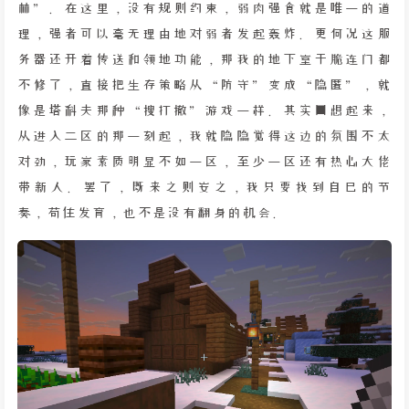
林”。在这里，没有规则约束，弱肉强食就是唯一的道
理，强者可以毫无理由地对弱者发起轰炸。更何况这服
务器还开着传送和领地功能，那我的地下室干脆连门都
不修了，直接把生存策略从“防守”变成“隐匿”，就
像是塔科夫那种“搜打撤”游戏一样。其实回想起来，
从进入二区的那一刻起，我就隐隐觉得这边的氛围不太
对劲，玩家素质明显不如一区，至少一区还有热心大佬
带新人。罢了，既来之则安之，我只要找到自己的节
奏，苟住发育，也不是没有翻身的机会。