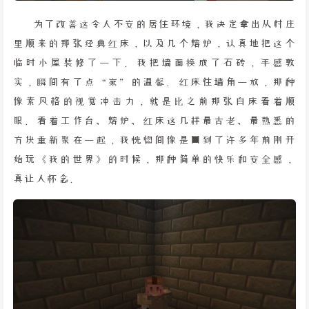
为了改善这令人不安的居住环境，我决定拿出从村庄
里顺来的那张经典红床，以及几个熔炉，认真地把这个
临时小屋装修了一下。我把墙面换成了石砖，手感敦
实，瞬间有了点“家”的温馨。红床往墙角一放，那种
像素风格的视觉冲击力，就是比之前那张白床看着顺
眼。看着工作台、熔炉、红床这几样最古老、最熟悉的
方块重新聚在一起，我恍惚间像是回到了许多年前刚开
始玩《我的世界》的时候，那种简单的快乐和安全感，
真让人怀念。