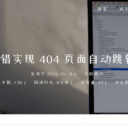
搜索
首
实现 404 页面自动跳转
发表于
2026-05-19
|
代码展示
总字数:
1.9k
|
阅读时长:
8分钟
|
浏览量:
43
|
评论数