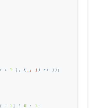
n + 
1
 }, 
(
_, j
) =>
 j);
j - 
1
] ? 
0
 : 
1
;