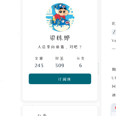
/
梁栋烨
V
人总要向前看，对吧？
一
文章
标签
分类
243
309
6
订阅我
公告