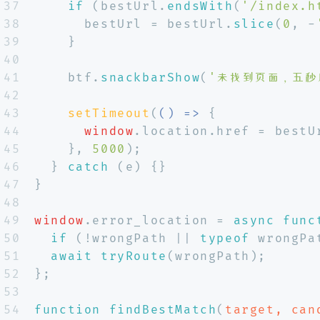
37
if
 (bestUrl.
endsWith
(
'/index.h
38
      bestUrl = bestUrl.
slice
(
0
, -
39
    }
40
41
    btf.
snackbarShow
(
'未找到页面，五秒
42
43
setTimeout
(
() =>
 {
44
window
.
location
.
href
 = bestU
45
    }, 
5000
);
46
  } 
catch
 (e) {}
47
}
48
49
window
.
error_location
 = 
async
func
50
if
 (!wrongPath || 
typeof
 wrongPa
51
await
tryRoute
(wrongPath);
52
};
53
54
function
findBestMatch
(
target, can