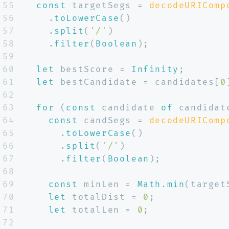
55
const
 targetSegs = 
decodeURIComp
56
    .
toLowerCase
()
57
    .
split
(
'/'
)
58
    .
filter
(
Boolean
);
59
60
let
 bestScore = 
Infinity
;
61
let
 bestCandidate = candidates[
0
62
63
for
 (
const
 candidate 
of
 candidat
64
const
 candSegs = 
decodeURIComp
65
      .
toLowerCase
()
66
      .
split
(
'/'
)
67
      .
filter
(
Boolean
);
68
69
const
 minLen = 
Math
.
min
(target
70
let
 totalDist = 
0
;
71
let
 totalLen = 
0
;
72