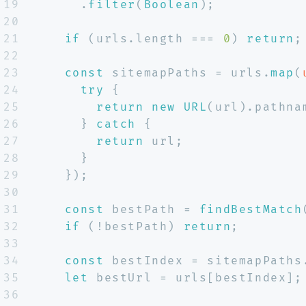
19
      .
filter
(
Boolean
);
20
21
if
 (urls.
length
 === 
0
) 
return
;
22
23
const
 sitemapPaths = urls.
map
(
24
try
 {
25
return
new
URL
(url).
pathna
26
      } 
catch
 {
27
return
 url;
28
      }
29
    });
30
31
const
 bestPath = 
findBestMatch
32
if
 (!bestPath) 
return
;
33
34
const
 bestIndex = sitemapPaths
35
let
 bestUrl = urls[bestIndex];
36