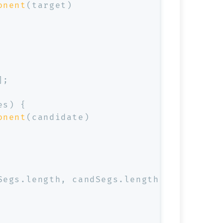
onent
(target)
];
es) {
onent
(candidate)
Segs.
length
, candSegs.
length
);