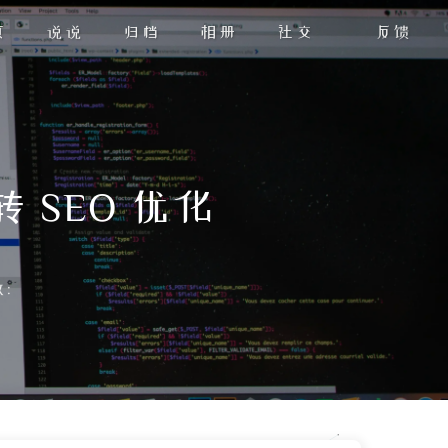
页
说说
归档
相册
社交
反馈
 SEO 优化
: