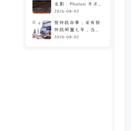
光影：Photon 无法
运行？可能需要这篇
2026-08-02
教程
搅拌机杂事：家有搅
拌机闲置七年，当心
霉菌毒素混进包子馅
2026-08-02