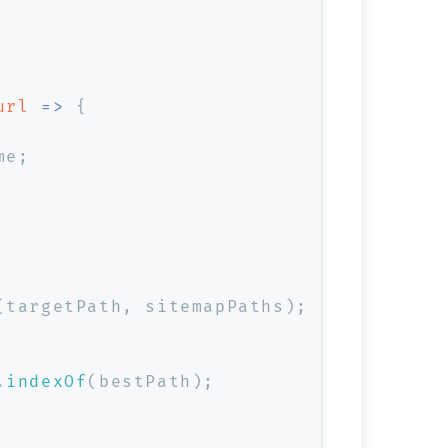
url
 =>
 {
me
;
(targetPath, sitemapPaths);
.
indexOf
(bestPath);