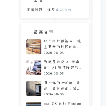
任何问题，详见
本站公告
。
最新文章
吃个肉片都被骂：晚
上散步的时候吃肉
脯，遭陌生人鄙视的
2026-08-05
目光
到底是谁说 AI 无敌
的：AI 集体降智后，
DeepSeek 让我彻底
2026-08-05
摆烂
备份你的 Waline 评
论：备份评论，借助
GitHub 定时执行任
2026-08-05
务
macOS 运行 Photon