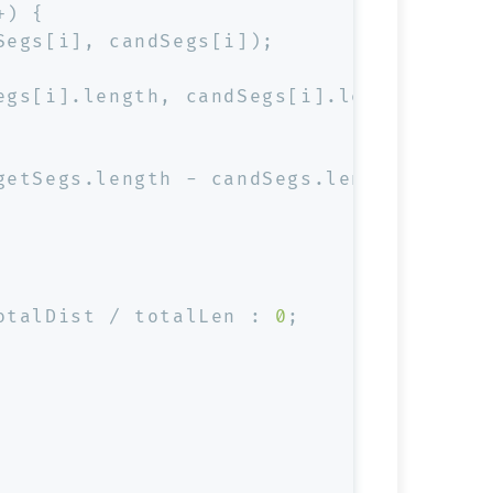
+) {
Segs[i], candSegs[i]);
egs[i].
length
, candSegs[i].
length
);
getSegs.
length
 - candSegs.
length
);
otalDist / totalLen : 
0
;