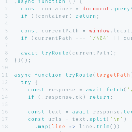
1
(
async
function
 (
) {
2
const
 container = 
document
.
query
3
if
 (!container) 
return
;
4
5
const
 currentPath = 
window
.
locat
6
if
 (currentPath === 
'/404'
 || cu
7
8
await
tryRoute
(currentPath);
9
})();
10
11
async
function
tryRoute
(
targetPath
12
try
 {
13
const
 response = 
await
fetch
(
'
14
if
 (!response.
ok
) 
return
;
15
16
const
 text = 
await
 response.
te
17
const
 urls = text.
split
(
'\n'
)
18
      .
map
(
line
 =>
 line.
trim
())