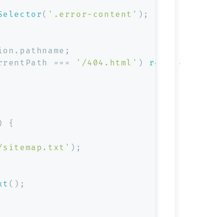
Selector
(
'.error-content'
);
ion
.
pathname
;
rrentPath === 
'/404.html'
) 
return
;
) {
/sitemap.txt'
);
xt
();