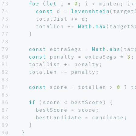
73
for
 (
let
 i = 
0
; i < minLen; i+
74
const
 d = 
levenshtein
(target
75
      totalDist += d;
76
      totalLen += 
Math
.
max
(targetS
77
    }
78
79
const
 extraSegs = 
Math
.
abs
(tar
80
const
 penalty = extraSegs * 
3
;
81
    totalDist += penalty;
82
    totalLen += penalty;
83
84
const
 score = totalLen > 
0
 ? t
85
86
if
 (score < bestScore) {
87
      bestScore = score;
88
      bestCandidate = candidate;
89
    }
90
  }