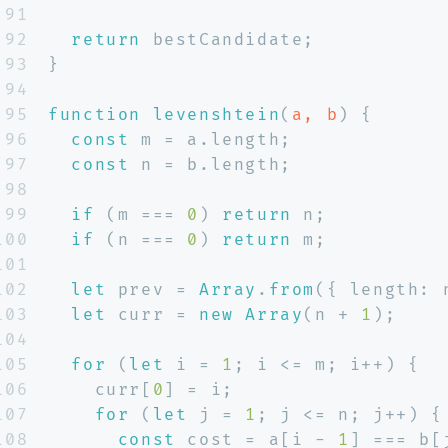
91
92
return
 bestCandidate;
93
}
94
95
function
levenshtein
(
a, b
) {
96
const
 m = a.
length
;
97
const
 n = b.
length
;
98
99
if
 (m === 
0
) 
return
 n;
100
if
 (n === 
0
) 
return
 m;
101
102
let
 prev = 
Array
.
from
({ 
length
: 
103
let
 curr = 
new
Array
(n + 
1
);
104
105
for
 (
let
 i = 
1
; i <= m; i++) {
106
    curr[
0
] = i;
107
for
 (
let
 j = 
1
; j <= n; j++) {
108
const
 cost = a[i - 
1
] === b[