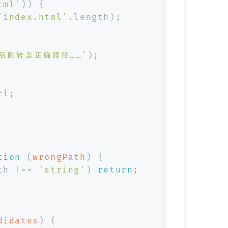
tml'
)) {
'index.html'
.
length
);
后跳转至正确路径……'
);
rl;
tion
 (
wrongPath
) {
th !== 
'string'
) 
return
;
didates
) {