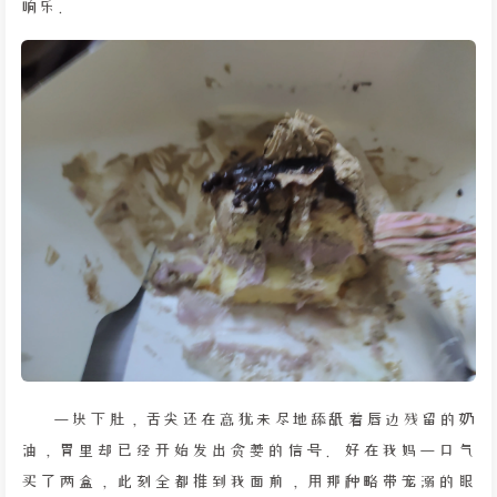
响乐。
一块下肚，舌尖还在意犹未尽地舔舐着唇边残留的奶
油，胃里却已经开始发出贪婪的信号。好在我妈一口气
买了两盒，此刻全都推到我面前，用那种略带宠溺的眼