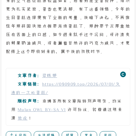
来的空气感让糕体轻盈如絮，后者则是全蛋搅拌，组织
更为扎实紧密，蛋香也更浓郁。有了这番领悟，今年的
生日蛋糕选择便有了全新的考量，我暗下决心，不再像
往年那样固执地点板栗海绵蛋糕了。那种栗子泥厚重地
压在舌面上的口感，如今想来似乎过于沉闷，或许清爽
的鲜果奶油戚风，或者淋着甘纳许的巧克力戚风，才更
配得上这个即将到来的、属于我的初秋时节。
文章作者:
梁栋烨
文章链接:
https://090909.top/2026/07/01/久
违的一次吃蛋糕/
版权声明:
本博客所有文章除特别声明外，均采
用
Mulan OWL BY-SA V1
许可协议。转载请注明来
源
他说
！
个人经历
生活感悟
感冒
零食
蛋糕