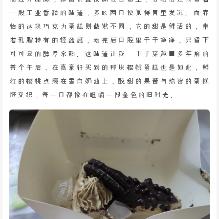
一股工业香精的味道，多吃两口便觉得胃里发沉。而春
怡的这块巧克力蛋糕则截然不同，它的甜是鲜活的，带
着乳脂特有的轻盈感，吃完后口腔里干干净净，只留下
可可豆的醇厚余韵。这味道让我一下子穿越回多年前的
某个午后，在嘉豪轩买到的那块樱桃蛋糕也是如此，鲜
红的樱桃点缀在雪白奶油上，酸甜的果酱与绵密的蛋糕
胚交织，每一口都像在咀嚼一段金色的旧时光。