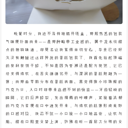
晚餐时分，我迫不及待地揭开纸盒，那股熟悉的包装
气味便扑面而来——是那种略带工业感的、属于流水线甜
点的独特味道，却莫名让我觉得亲切安心，毕竟已经好
久没有触碰过这样传统的蛋糕包装了。我首先拈起顶端
的奥利奥饼干碎，不知是因为受潮还是配方使然，它已
经变得绵软，在舌尖缓缓化开，与湿润的蛋糕胚融为一
体；而那些零散分布在蛋糕表面、黑亮得像小珍珠般的
巧克力豆，入口时却带来意想不到的惊喜——牙齿轻咬的
瞬间，它们应声碎裂，发出细微的咔嚓声，紧接着浓郁
的巧克力浆便在口中迸发开来，与绵软的糕体形成美妙
的口感对位。我忍不住一小口接一小口地品尝，让软与
脆、甜在口腔里交替上演，仿佛在听一首层次分明的交