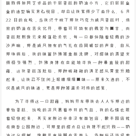
精致得如同艺术品的千层蛋糕和奶油小方，它们层层叠
叠的造型确实赏心悦目，却总让我觉得少了些什么。6 月
22 日的夜晚，当我终于咬下那块巧克力戚风蛋糕时，绵
密的奶油在舌尖化开，带着可可特有的微苦与回甘，而
蛋糕胚则像云朵般蓬松柔软，每一口都伴随着轻微的沙
沙声响，那是戚风独有的气孔在齿间破裂的声音。自从
那场病后，我的味蕾仿佛被重新洗牌，对甜味的渴望变
得格外强烈，仿佛身体在本能地寻找一种最直接的慰
藉。这块蛋糕落肚后，那种暖融融的满足感从胃里升腾
起来，让我忍不住闭上眼睛细细回味——原来久违的，不
仅是戚风的味道，更是那种被温柔对待的感觉。
为了寻得这一口慰藉，妈妈开车带我去人人乐那边的
春怡蛋糕。傍晚的凉风裹着市井的气息，我的心情也跟
着轻快起来。其实家附近并非没有面包店，粮丰园店就
在南香公园附近，可那里的甜点总让我提不起兴致——奶
油过分甜腻，像糖浆直接糊在舌面上，吞咽后还残留着