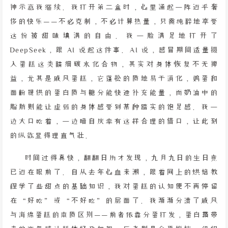
神示意我继续。我打开第二盒时，心里涌起一阵近乎奢
侈的快乐——不必克制，不必计算热量，只需纯粹地享受
这份被甜味填满的自由。我一脸满足地打开了
DeepSeek，跟 AI 说起这件事。AI 说，感冒期间适量摄
入蛋糕这类精细碳水化合物，其实对身体恢复不无裨
益，尤其是戚风蛋糕，它蓬松的质地易于消化，鸡蛋和
面粉提供的蛋白质与糖分能快速补充能量，而奶油中的
脂肪则能让虚弱的身体感受到某种踏实的饱足感。我一
边大口吃着，一边暗自庆幸有这样合理的借口，让此刻
的纵欲显得理直气壮。
时间过得真快，翻翻日历才发现，九月九日的生日竟
已近在眼前了。自从去年心血来潮，跟着网上的烘焙教
程学了些甜点的基础知识，我对蛋糕的认知便不再停留
在“好吃”或“不好吃”的层面了。我渐渐分清了戚风
与海绵蛋糕的本质区别——前者依靠分蛋打发，蛋白霜带