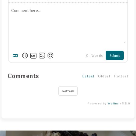
0
Words
Submit
Comments
Latest
Oldest
Hottest
Refresh
Powered by
Waline
v3.8.0