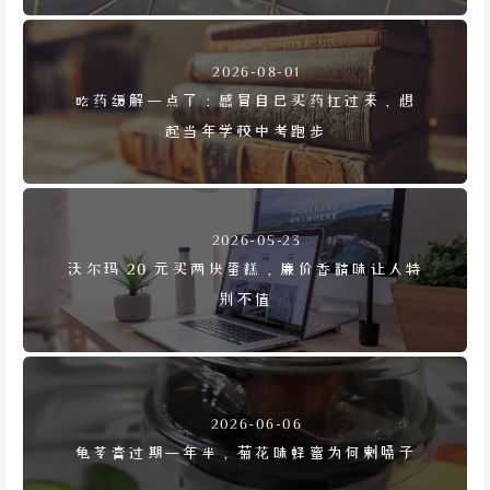
2026-08-01
吃药缓解一点了：感冒自己买药扛过来，想
起当年学校中考跑步
2026-05-23
沃尔玛 20 元买两块蛋糕，廉价香精味让人特
别不值
2026-06-06
龟苓膏过期一年半，菊花味蜂蜜为何剌嗓子