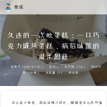
他说
久违的一次吃蛋糕：一口巧
克力戚风蛋糕，病后味蕾的
温柔慰藉
发表于
2026-07-01
|
纪实
|
总字数:
1.3k
|
阅读时
长:
3分钟
|
浏览量:
11
|
评论数:
在这座小城里，甜品店鳞次栉比，橱窗里永远陈列着