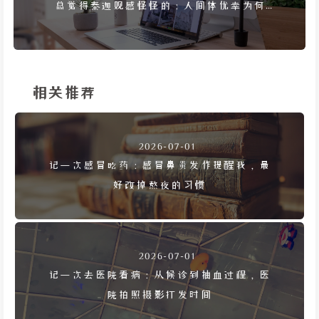
总觉得泰迦观感怪怪的：人间体优幸为何最
惨，三合一设定孤独
相关推荐
2026-07-01
记一次感冒吃药：感冒鼻炎发作提醒我，最
好改掉熬夜的习惯
2026-07-01
记一次去医院看病：从候诊到抽血过程，医
院拍照摄影打发时间