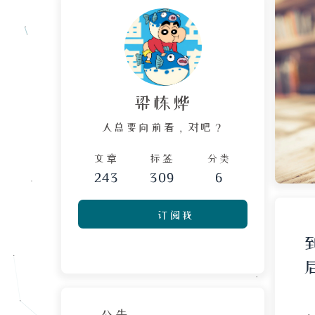
梁栋烨
人总要向前看，对吧？
文章
标签
分类
243
309
6
订阅我
公告