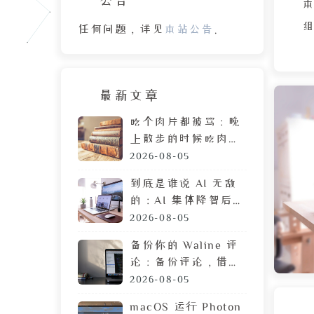
本
组
任何问题，详见
本站公告
。
的
忆
最新文章
吃个肉片都被骂：晚
上散步的时候吃肉
脯，遭陌生人鄙视的
2026-08-05
普
目光
到底是谁说 AI 无敌
变
的：AI 集体降智后，
惰
DeepSeek 让我彻底
2026-08-05
入
摆烂
备份你的 Waline 评
个
论：备份评论，借助
GitHub 定时执行任
2026-08-05
务
macOS 运行 Photon