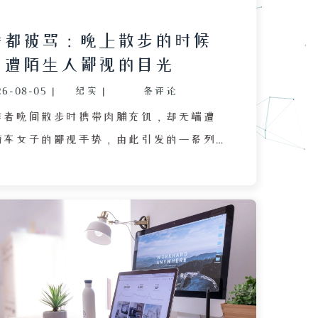
片都被骂：晚上散步的时候
，遭陌生人鄙视的目光
26-08-05
|
纪实
|
条评论
作者晚间散步时携带肉脯充饥，却无端遭
骑车女子的鄙视手势，由此引发的一系列
回忆此事，感到困惑与不满，认为自己在
的情况下被恶意对待，难以理解对方的心
章由此延伸到对社会现象的反思，指出当
复杂多样，既有网络骂战中围绕人性善恶
，也有因社交圈层不同而导致的认知割
为，不同平台、不同群体虽然共享相似的
却会自发形成社会分层，使得人们对同一