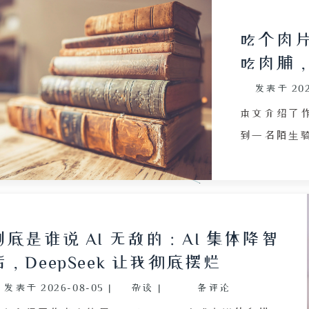
吃个肉
吃肉脯
发表于
20
本文介绍了
到一名陌生
思考。作者
未招惹他人
理动机。文
今社会人群
到底是谁说 AI 无敌的：AI 集体降智
的激烈争论
后，DeepSeek 让我彻底摆烂
裂。作者认
发表于
2026-08-05
|
杂谈
|
条评论
信息内容，