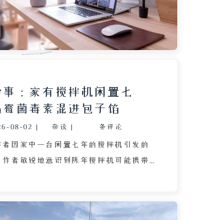
然不同的看法。通过个人经历与社会观察
章表达了对人际关系疏离、网络对立加剧
恶难辨的感慨，并暗示这种无序与误解可
本身的分化。
杂事：家有搅拌机闲置七
心霉菌毒素混进包子馅
26-08-02
|
杂谈
|
条评论
作者因家中一台闲置七年的搅拌机引发的
。作者敏锐地意识到陈年搅拌机可能携带
且零件存在老化风险，坚决反对使用，并
己不愿因误食而成为新闻主角。随后，作
台搅拌机的来历：第一台仅用来打了一杯