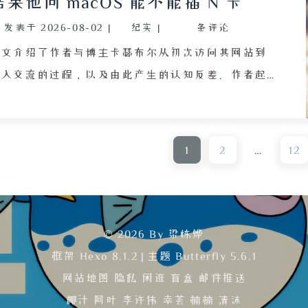
结果他问 macOS 能不能插 N 卡
光为线索，
发表于
2026-08-02
|
纪实
|
条评论
波动。
本文介绍了作者与博主卡瑟布尔从初次访问其网站到
深入交流的过程，以及由此产生的认知反差。作者起
初根据网站风格和二次元形象，推测对方是深度国产
二次元手游玩家，随后却在聊天中发现对方既不玩
《原神》《崩坏：星穹铁道》等热门作品，也不了解
1
2
…
12
《泰拉瑞亚》，甚至对电脑硬件知识十分陌生。当作
展示 macOS 系统时，对方竟问出“macOS 能插 N
卡吗”以及“M 卡没听说过”等令人哭笑不得的问
。作者耐心解释了 ARM 架构、SoC 芯片与统一内
© 2026 By 梁栋烨
存等概念，对方却以“跟手机一样”的理解收尾。文
框架
Hexo 8.1.2
|
主题
Butterfly 5.6.1
章通过一系列充满错位的对话，生动描绘了数字时代
网站地图
隐私
闲逛
盲盒
邮件推送
中不同用户群体在技术认知与游戏文化上的巨大差
椰汁
阿叶
李许伟
幸荟
楠楠
清沫