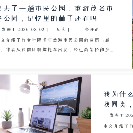
氧化苹果汁
又去了一趟市民公园：重游茂名市
为奶奶购置
民公园，记忆里的林子还在吗
到对长辈的
发表于
2026-08-02
|
纪实
|
条评论
的遗憾，并
戚们的关系渐
本文介绍了作者时隔多年重游市民公园的经历与感
变故的无奈
受。作者从茂南区骑摩托车出发，经过高架桥和乡
常生活细节
路，耗时约一小时才到达这座距离市中心十余公里的
公园。公园位于未完全开发的高新城区，空气清新，
花草树木茂密，连鼻炎都得到缓解。文中描述了形似
蘑菇的灌木、风格怪异的雕像、波光粼粼的湖面以及
我为什
可供游玩的游艇，还提到了附近的崇文学校。作者感
找同类
慨儿时记忆模糊，如今想象力却不如从前，同时对比
发表于
20
了市中心嘈杂的环境与公园的宁静，并对在公园内读
书的生活表达了矛盾看法。文章以一句关于居住于此
本文介绍了