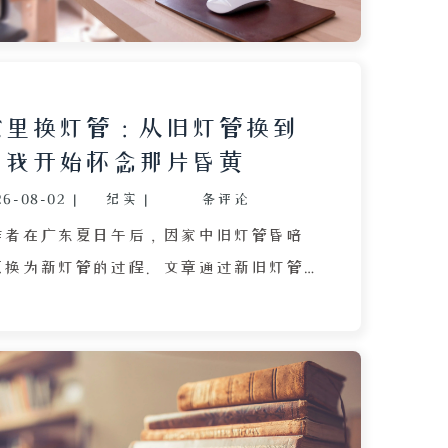
谨慎识别功能按钮，避免因误解造成严重
了技术生活中的经验教训与反思。
家里换灯管：从旧灯管换到
，我开始怀念那片昏黄
26-08-02
|
纪实
|
条评论
作者在广东夏日午后，因家中旧灯管昏暗
更换为新灯管的过程。文章通过新旧灯管
，细致刻画了旧灯温吞昏黄所带来的怀旧
新灯亮白冷冽、纤毫毕现的陌生感，借此
物的微妙惆怅与对变化的复杂心境。作者
引发的恍惚体验中，感悟到时间的流逝与
，最终在自我安慰中接受改变。全文以灯