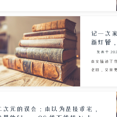
作界面中需
指出，小工厂和老旧小区的保安工作强度大、工资
后果，体现
低，而高端写字楼和机关单位的保安则作息规律、薪
可达八千元。一位中考仅 250 分的网友评论引发争
议，评论区嘲讽与建议并存。作者由此联想到自己初
记一次
时请假在家钻研 Linux 与运维技能的经历，虽中考
新灯管
仅四百多分无缘普高，但认为自学真本事比盲目考学
发表于
20
更重要。文章通过对比，反思了应试教育之外的成长
路径，强调掌握实际能力、坚持学习才是关键，并批
本文描述了
评了缺乏现实判断力的提问方式，最终倡导多元化的
老旧，父亲
职业选择与自我提升。
的光线对比
氛围，以及
抒发了对旧
从灯光骤变
二次元的误会：本以为是技术宅，
人的适应性