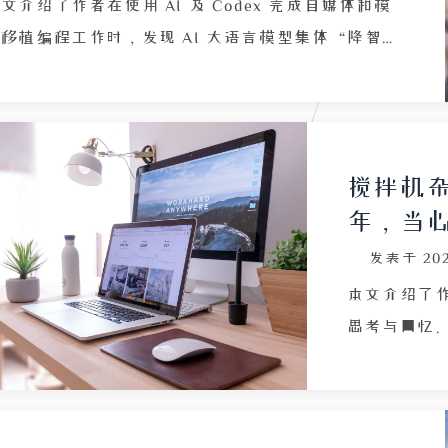
事件产生截
文介绍了作者在使用 AI 及 Codex 完成自媒体和模
的结合，文
移植编程工作时，发现 AI 大语言模型集体“降智”
以及人性善
现象，尤其对 DeepSeek 的表现感到失望。作者回
能源于社会
了以往与 R1 模型交流时虽有幻觉但更具趣味和上下
文意识的体验，对比当下模型输出“不是人话的人
话”，认为新模型虽增加了多模态和编程能力，但可
搅拌机
能只是数据集替换或算法调整后的“专精模型”，对
年，当
通用户并不友好。作者还反思了自己依赖 AI 的心态
发表于
20
化，从把 AI 当作朋友到视其为仆人，承认自身懒
、不愿配置 Skill 或 Codex，认知渠道单一，最终陷
本文介绍了
既不会用 AI 也不会手动实操的摆烂状态。文章通过
思考与回忆
人经历，表达了对 AI 技术进步与用户体验之间落差
霉菌毒素，
的感慨。
以此调侃自
者追溯了两