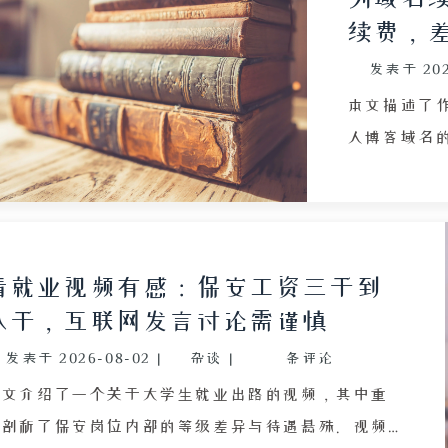
停止更新，而自己通过持续努力在编程、博客和养龟
续费，
等领域获得了稳定成长。文章通过这段童年友谊的碎
发表于
20
片，反思了互联网对青少年成长的复杂影响，以及人
生赛道多元化的道理。
本文描述了
人博客域名
090909.
务器、无数
合法合规的博
进行续费时
看就业视频有感：保安工资三千到
误将售卖域
八千，互联网发言讨论需谨慎
误导致域名丢
发表于
2026-08-02
|
杂谈
|
条评论
才认清 “R
险地避开了
本文介绍了一个关于大学生就业出路的视频，其中重
享了个人运
点剖析了保安岗位内部的等级差异与待遇悬殊。视频