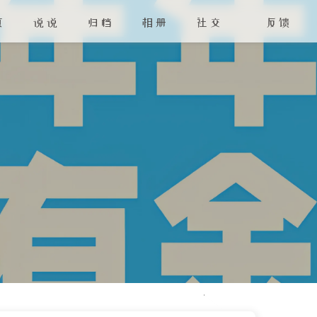
页
说说
归档
相册
社交
反馈