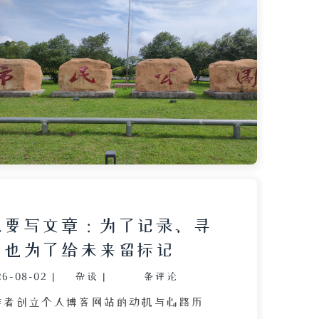
便被搁置，后来给奶奶绞肉；第二台则是
，奶奶去世后便无人问津。文章由此延伸
怀念，对比了牙口良好的外婆因摔跤离世
感慨外婆作为家庭纽带消失后，作者与亲
行渐远。最后，作者流露出对 2023 年多
，以及对过去人事的复杂心绪，展现了日
中蕴含的亲情与时光流逝的感伤。
么要写文章：为了记录、寻
，也为了给未来留标记
26-08-02
|
杂谈
|
条评论
作者创立个人博客网站的动机与心路历