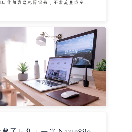
调写作初衷是纯粹记录，不求流量或变
未来的自己留下标记，也让同类读者在茫
得共鸣。同时，写作帮助作者理清思绪，
思而不学则殆”的循环，并希望文章能作
，为遇到困惑的人提供启发。关于网站建
静态博客与 GitHub Pages，成本低
护，并珍视这个不受算法和平台限制的个
认为博客连接的是真诚的熟人关系，评论
过滤了浮躁的过客。展望未来，作者并不
口，而是选择做好当下，把问题交给时
刻写下的文字，只为让未来的自己知道曾
。
费了五年：一次 NameSilo