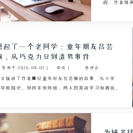
的假设性提问作结，引发对城市发展与生活选择的思
程。作者强
考。
现，只为给
茫网络中寻
避免陷入“
为思考样本
想起了一个老同学：童年朋友吕芸
设，作者选择了
佩，从巧克力豆到渣男事件
廉、无需维
发表于
2026-08-02
|
杂谈
|
条评论
人空间。他
门槛也天然
本文描述了作者回忆童年好友吕芸佩的故事。从小学
试图预测风
辅导班相识，到四年级同班，两人因英语学习加微信
间，就像此
而关系亲密，共同经历抖音、快手等社交平台的兴
经这样想过
衰。疫情时期，作者接触编程并逐渐成长，而好友却
因网络环境影响发生变化。一次误会导致两人关系破
裂，最终失联。多年后，作者重拾抖音，发现好友已
为域名续