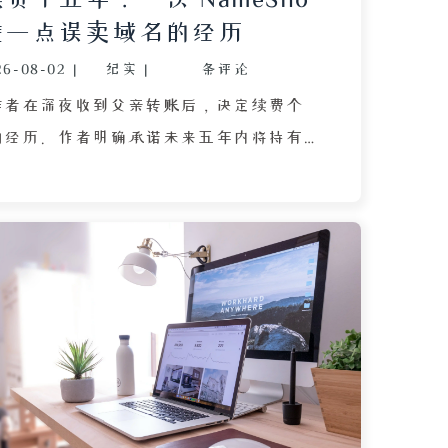
差一点误卖域名的经历
26-08-02
|
纪实
|
条评论
作者在深夜收到父亲转账后，决定续费个
的经历。作者明确承诺未来五年内将持有
top 域名，并介绍了静态博客成本低、无需服
据库安全之忧的优势，同时表示欢迎各类
客交换友链。然而，在 NameSilo 平台
，由于界面为英文且翻译功能受限，作者
名的钱币图标当作续费入口，险些操作失
失。通过截图咨询 DeepSeek 后，作者
enew” 才是正确的续费选项，最终有惊无
这一陷阱。文章以轻松诙谐的语气，既分
维博客的真实细节，也提醒读者在英文操