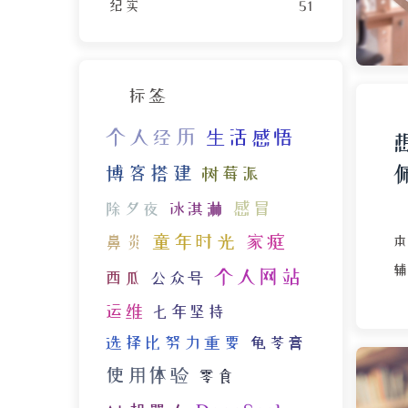
纪实
51
标签
个人经历
生活感悟
博客搭建
树莓派
感冒
除夕夜
冰淇淋
童年时光
家庭
鼻炎
个人网站
西瓜
公众号
运维
七年坚持
选择比努力重要
龟苓膏
使用体验
零食