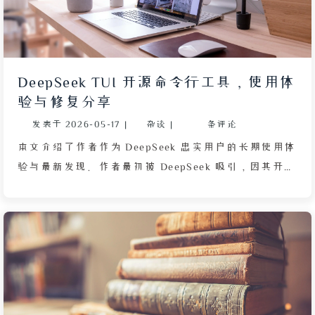
DeepSeek TUI 开源命令行工具，使用体
验与修复分享
发表于
2026-05-17
|
杂谈
|
条评论
本文介绍了作者作为 DeepSeek 忠实用户的长期使用体
验与最新发现。作者最初被 DeepSeek 吸引，因其开源
特性带来代码透明与掌控权，API 按量付费模式对个人
开发者极为经济，相比 Claude Code 等按月订阅方案
更为灵活。近期因 Trae 引入高价排队机制而放弃使
用，转而重新关注 iFlow CLI 但渴望更优的开源替代
品。在社交媒体上发现由非专业出身的开发者 Hunter
Bown 创建的 DeepSeek TUI，这是一款开源社区出品
的命令行 Agent 工具。安装通过 npm 一行命令完成，