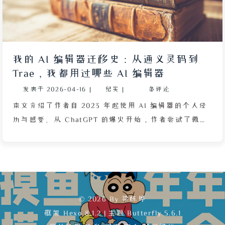
初始化界面支持语言选择与 API Key 输入，默认使用
DeepSeek V4 Pro 并自动根据任务切换至 V4 Flash 以
节省成本。其左侧面板实时展示 AI 当前操作、错误信
息及 Token 预估费用，透明化设计让用户清楚每一步
我的 AI 编辑器迁移史：从通义灵码到
进展。作者利用该工具解决了之前由同一模型在 iFlow
Trae，我都用过哪些 AI 编辑器
CLI 中编写的有问题的 PJAX 友链代码，实现了“自己
发表于
2026-04-16
|
纪实
|
条评论
修复自己 Bug”的效果。最后作者计划用 DeepSeek
TUI 基于 SMTP 和 RSS 为静态网站搭建文章更新邮件
本文介绍了作者自 2023 年起使用 AI 编辑器的个人经
提醒功能，旨在提供更纯粹、不依赖第三方平台的订阅
历与感受。从 ChatGPT 的爆火开始，作者尝试了微软
体验，并充分利用闲置的邮箱地址。全文展现了开源工
Copilot、阿里通义灵码、Aider 等工具，并描述了代
具链的自由度与社区创新的价值。
码补全、自然语言生成代码等功能的演进。2025 年，
作者引入 DeepSeek API 与本地部署的 Ollama 提升编
程体验，同时尝试写博客并最终选择 Trae 作为主力编
辑器。文章还提及了 Trae 的 SOLO 模式、已合并的
© 2026 By 梁栋烨
iFlow CLI 等创新工具，对比了它们的稳定性、免费程
框架
Hexo 8.1.2
|
主题
Butterfly 5.6.1
度与使用体验，分享了配置过程中的困难与个人偏好，