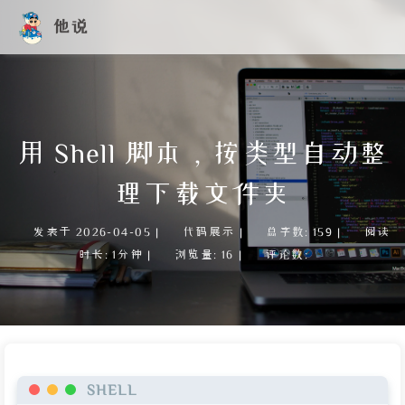
他说
用 Shell 脚本，按类型自动整
理下载文件夹
发表于
2026-04-05
|
代码展示
|
总字数:
159
|
阅读
时长:
1分钟
|
浏览量:
16
|
评论数:
SHELL