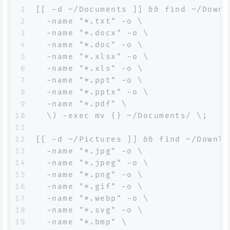
1
[[ -d ~/Documents ]] && find ~/Downl
2
  -name "*.txt" -o \
3
  -name "*.docx" -o \
4
  -name "*.doc" -o \
5
  -name "*.xlsx" -o \
6
  -name "*.xls" -o \
7
  -name "*.ppt" -o \
8
  -name "*.pptx" -o \
9
  -name "*.pdf" \
10
  \) -exec mv {} ~/Documents/ \;
11
12
[[ -d ~/Pictures ]] && find ~/Downlo
13
  -name "*.jpg" -o \
14
  -name "*.jpeg" -o \
15
  -name "*.png" -o \
16
  -name "*.gif" -o \
17
  -name "*.webp" -o \
18
  -name "*.svg" -o \
19
  -name "*.bmp" \