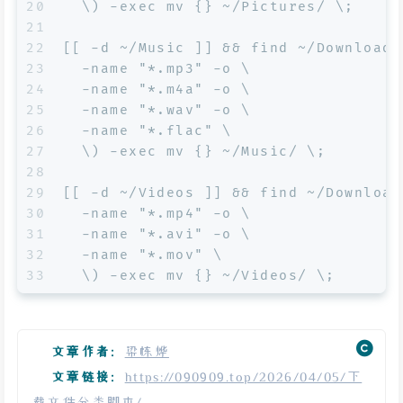
20
  \) -exec mv {} ~/Pictures/ \;
21
22
[[ -d ~/Music ]] && find ~/Download 
23
  -name "*.mp3" -o \
24
  -name "*.m4a" -o \
25
  -name "*.wav" -o \
26
  -name "*.flac" \
27
  \) -exec mv {} ~/Music/ \;
28
29
[[ -d ~/Videos ]] && find ~/Download
30
  -name "*.mp4" -o \
31
  -name "*.avi" -o \
32
  -name "*.mov" \
33
  \) -exec mv {} ~/Videos/ \;
文章作者:
梁栋烨
文章链接:
https://090909.top/2026/04/05/下
载文件分类脚本/