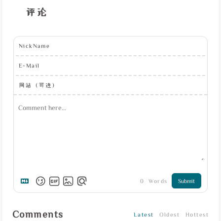
评论
NickName
E-Mail
网站（可选）
0
Words
Submit
Comments
Latest
Oldest
Hottest