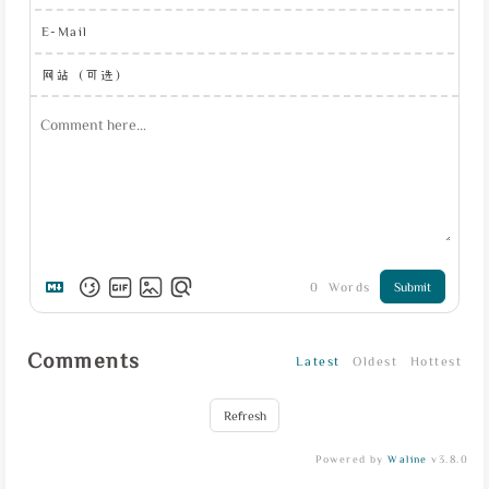
E-Mail
网站（可选）
0
Words
Submit
Comments
Latest
Oldest
Hottest
Refresh
Powered by
Waline
v3.8.0