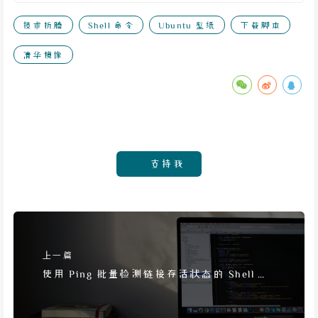
技术折腾
Shell 命令
Ubuntu 壁纸
下载脚本
清华镜像
支持我
上一篇
使用 Ping 批量检测链接存活状态的 Shell 命
令