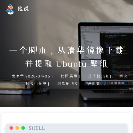
他说
一个脚本，从清华镜像下载
并提取 Ubuntu 壁纸
发表于
2026-04-06
|
代码展示
|
总字数:
80
|
阅读
时长:
1分钟
|
浏览量:
53
|
评论数:
SHELL