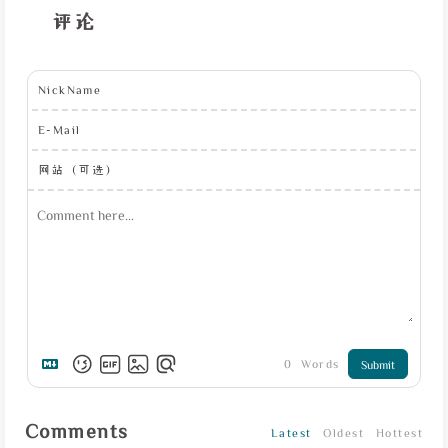
评论
NickName
E-Mail
网站（可选）
0
Words
Submit
Comments
Latest
Oldest
Hottest