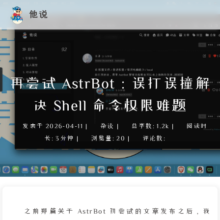
他说
再尝试 AstrBot：误打误撞解
决 Shell 命令权限难题
发表于
2026-04-11
|
杂谈
|
总字数:
1.2k
|
阅读时
长:
3分钟
|
浏览量:
20
|
评论数:
之前那篇关于 AstrBot 初尝试的文章发布之后，我