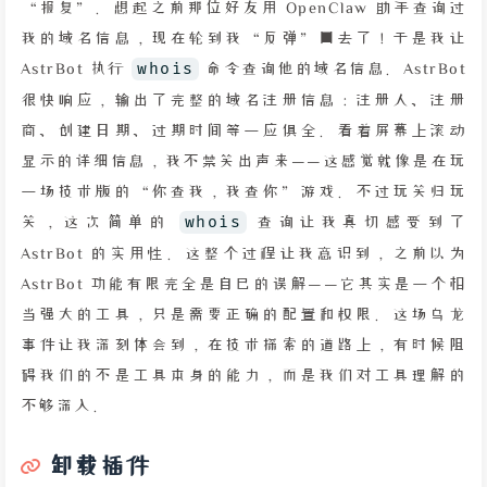
“报复”。想起之前那位好友用 OpenClaw 助手查询过
我的域名信息，现在轮到我“反弹”回去了！于是我让
AstrBot 执行
whois
命令查询他的域名信息。AstrBot
很快响应，输出了完整的域名注册信息：注册人、注册
商、创建日期、过期时间等一应俱全。看着屏幕上滚动
显示的详细信息，我不禁笑出声来——这感觉就像是在玩
一场技术版的“你查我，我查你”游戏。不过玩笑归玩
笑，这次简单的
whois
查询让我真切感受到了
AstrBot 的实用性。这整个过程让我意识到，之前以为
AstrBot 功能有限完全是自己的误解——它其实是一个相
当强大的工具，只是需要正确的配置和权限。这场乌龙
事件让我深刻体会到，在技术探索的道路上，有时候阻
碍我们的不是工具本身的能力，而是我们对工具理解的
不够深入。
卸载插件