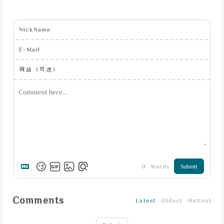
NickName
E-Mail
网站（可选）
0
Words
Submit
Comments
Latest
Oldest
Hottest