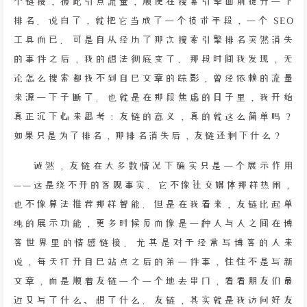
个链接，彼此引点流量，顺便在搜索引擎面前提升一下
排名。说白了，就把它当成了一个技术手段，一个 SEO
工具而已。可是自从经历了那次搜索引擎排名突然消失
的事件之后，我的想法彻底变了。那段时间我发现，无
论怎么搜索都找不到自己文章的踪影，曾经依赖的流量
来源一下子断了。也就是在那段焦虑的日子里，我开始
真正沉下心来思考：友链的意义，真的就这么简单吗？
如果只是为了排名，那排名消失后，友链还剩下什么？
诚然，友链在大多数情况下确实只是一个展示作用
——这是绕不开的客观事实。它不像社交媒体那样热闹，
也不像算法推荐那样智能。但是在我看来，友链比起单
纯的展示功能，更多时候反而像是一种人与人之间在博
客世界里的情感链接。尤其是对于经常写博客的人来
说，每天打开自己站点之后的第一件事，往往不是写新
文章，而是顺着友链一个一个地去串门，看看朋友们最
近又写了什么、想了什么。友链，其实就是我访问好友