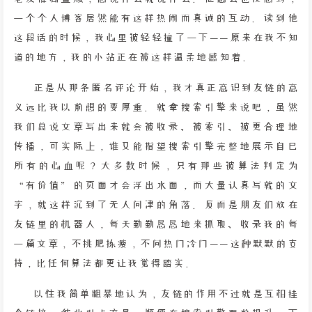
一个个人博客居然能有这样热闹而真诚的互动。读到他
这段话的时候，我心里被轻轻撞了一下——原来在我不知
道的地方，我的小站正在被这样温柔地感知着。
正是从那条匿名评论开始，我才真正意识到友链的意
义远比我以前想的要厚重。就拿搜索引擎来说吧，虽然
我们总说文章写出来就会被收录、被索引、被更合理地
传播，可实际上，谁又能指望搜索引擎完整地展示自己
所有的心血呢？大多数时候，只有那些被算法判定为
“有价值”的页面才会浮出水面，而大量认真写就的文
字，就这样沉到了无人问津的角落。反而是朋友们放在
友链里的机器人，每天勤勤恳恳地来抓取、收录我的每
一篇文章，不挑肥拣瘦，不问热门冷门——这种默默的支
持，比任何算法都更让我觉得踏实。
以往我简单粗暴地认为，友链的作用不过就是互相挂