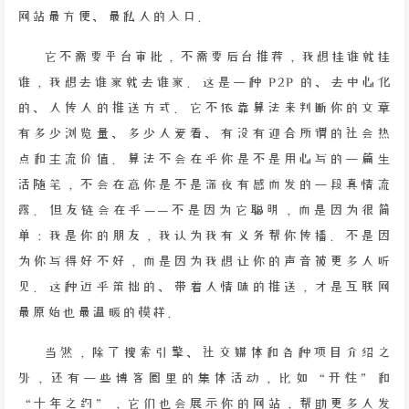
网站最方便、最私人的入口。
它不需要平台审批，不需要后台推荐，我想挂谁就挂
谁，我想去谁家就去谁家。这是一种 P2P 的、去中心化
的、人传人的推送方式。它不依靠算法来判断你的文章
有多少浏览量、多少人爱看、有没有迎合所谓的社会热
点和主流价值。算法不会在乎你是不是用心写的一篇生
活随笔，不会在意你是不是深夜有感而发的一段真情流
露。但友链会在乎——不是因为它聪明，而是因为很简
单：我是你的朋友，我认为我有义务帮你传播。不是因
为你写得好不好，而是因为我想让你的声音被更多人听
见。这种近乎笨拙的、带着人情味的推送，才是互联网
最原始也最温暖的模样。
当然，除了搜索引擎、社交媒体和各种项目介绍之
外，还有一些博客圈里的集体活动，比如“开往”和
“十年之约”，它们也会展示你的网站，帮助更多人发