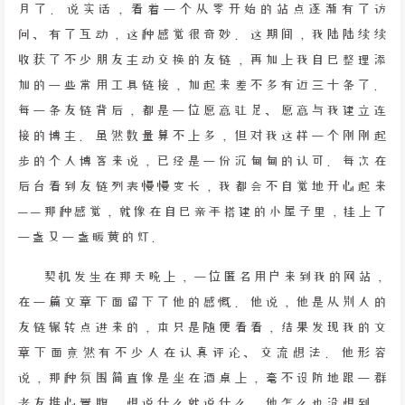
月了。说实话，看着一个从零开始的站点逐渐有了访
问、有了互动，这种感觉很奇妙。这期间，我陆陆续续
收获了不少朋友主动交换的友链，再加上我自己整理添
加的一些常用工具链接，加起来差不多有近三十条了。
每一条友链背后，都是一位愿意驻足、愿意与我建立连
接的博主。虽然数量算不上多，但对我这样一个刚刚起
步的个人博客来说，已经是一份沉甸甸的认可。每次在
后台看到友链列表慢慢变长，我都会不自觉地开心起来
——那种感觉，就像在自己亲手搭建的小屋子里，挂上了
一盏又一盏暖黄的灯。
契机发生在那天晚上，一位匿名用户来到我的网站，
在一篇文章下面留下了他的感慨。他说，他是从别人的
友链辗转点进来的，本只是随便看看，结果发现我的文
章下面竟然有不少人在认真评论、交流想法。他形容
说，那种氛围简直像是坐在酒桌上，毫不设防地跟一群
老友推心置腹，想说什么就说什么。他怎么也没想到，