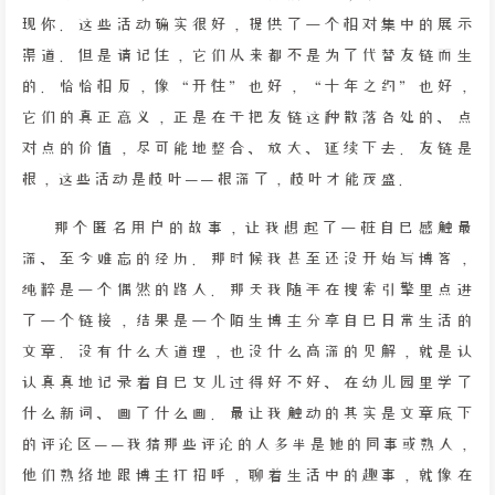
现你。这些活动确实很好，提供了一个相对集中的展示
渠道。但是请记住，它们从来都不是为了代替友链而生
的。恰恰相反，像“开往”也好，“十年之约”也好，
它们的真正意义，正是在于把友链这种散落各处的、点
对点的价值，尽可能地整合、放大、延续下去。友链是
根，这些活动是枝叶——根深了，枝叶才能茂盛。
那个匿名用户的故事，让我想起了一桩自己感触最
深、至今难忘的经历。那时候我甚至还没开始写博客，
纯粹是一个偶然的路人。那天我随手在搜索引擎里点进
了一个链接，结果是一个陌生博主分享自己日常生活的
文章。没有什么大道理，也没什么高深的见解，就是认
认真真地记录着自己女儿过得好不好、在幼儿园里学了
什么新词、画了什么画。最让我触动的其实是文章底下
的评论区——我猜那些评论的人多半是她的同事或熟人，
他们熟络地跟博主打招呼，聊着生活中的趣事，就像在