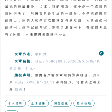
酱做的辣酱薯条。记住，我的朋友，你不是一个退休的
休闲老头子。写博客只是生活的一部分，不是逃避现实
的理由，用的人就是喜欢把博客当朋友圈。大伙该读书
的读书，该考试的考试，别整天泡在网上。等你们真正
有了闲暇，再来慢慢来本站也不迟。
文章作者:
梁栋烨
文章链接:
https://090909.top/2026/06/06/我
最近在干什么/
版权声明:
本博客所有文章除特别声明外，均采
用
Mulan OWL BY-SA V1
许可协议。转载请注明来
源
他说
！
个人经历
生活感悟
博客搭建
技术折腾