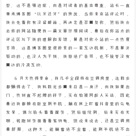
整。这不是强迫症，而是对读者的基本尊重。站长一直
秉承博客圈“以牙还牙”的传统。当你来本站评论时，
我会先看你有没留邮箱，再决定是否回复你。然后我会
去你的网站随便找一篇文章仔细阅读，最后在你站点的
评论区写下我的理解和反馈，算是对你小站的一点热度
支持。这是博客圈里很朴素的一套互访机制，不是算法
驱动的，也没人为干预。我拒绝广告哥，也不接受没有
回访的冷漠互动。
6 月天热得要命，我几乎全程待在空调房里，连散步
都懒得去了。我妈散完步回来总是一身汗，而我如果出
门，热到直不起腰的样子，实在怕被同龄人笑话。因此
最近我都赖在卧室刷手机，躺在床上盯着抖音里的乌龟
发呆，偶尔抬头看看窗外，然后继续刷。后来实在无
聊，就跑到外面看看宠物龟。但说来说去，还是空调房
最舒服。这种天，能躺着绝不坐着，能刷手机绝不出