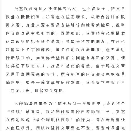
虽然我没有加入任何博客活动，也不混圈子，但文章
数量在慢慢积累，访客也在稳定增长。从后台统计的数
据来看，流量来源主要是友链跳转和搜索关键词，说明
内容本身是有吸引力的。既然如此，我觉得有必要借着
这次说明的机会提个请求：希望来留言的朋友，在评论
时能留下名字和邮箱。匿名评论我没法回复，也无法进
行后续互动。如果你希望我们之间能有真正的交流，请
记得留下联系方式，这是对彼此的尊重。由于现在文章
采用了定期更新的方式，所有新写的内容都会先放在草
稿箱里。如果一篇文章有后续发展，我会等它完整了再
一起发出来，确保有头有尾。
这种做法原本是为了避免写到一半就断更，或者留个
“待续”吊胃口。我特别讨厌那种内容做到一半，突然
在评论区说“放个屁股让我踢”的行为，每次看到都让
人血压飙升。所以我坚持文章要么不发，要发就尽量完