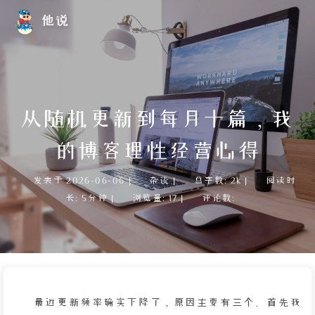
他说
从随机更新到每月十篇，我
的博客理性经营心得
发表于
2026-06-06
|
杂谈
|
总字数:
2k
|
阅读时
长:
5分钟
|
浏览量:
17
|
评论数:
最近更新频率确实下降了，原因主要有三个。首先我