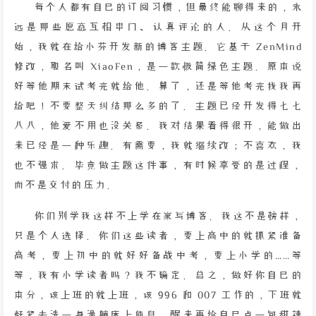
每个人都有自己的订阅习惯，但最终能聊得来的，永
远是那些愿意互相串门、认真评论的人。从这个月开
始，我就在给小芬开发新的博客主题。它基于 ZenMind
修改，取名叫 XiaoFen，是一款极简绿色主题。原本说
好等他期末试考完就给他。算了，还是等他考完找我再
给吧！不要整天纠结那么多的了。主题已经开发得七七
八八，他爱不用也没关系。我对结果看得很开，能做出
来已经是一种乐趣。有需要，我就继续改；不喜欢，我
也不强求。毕竟做主题这件事，有时候享受的是过程，
而不是交付的压力。
你们别学我这样不上学在家写博客。我这不是榜样，
只是个人选择。你们这些读者，要上高中的就抓紧准备
高考，要上初中的就好好备战中考，要上小学的……等
等，我有小学读者吗？我不确定。总之，做好你自己的
本分，该上班的就上班，该 996 和 007 工作的，下班就
赶紧去洗一身澡躺床上休息，醒来再给自己点一包甜辣