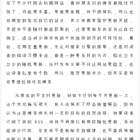
花了不少时间去折腾网站，看到朋友们的博客都陆续升
级了，功能更丰富、界面更美观，我不想掉队，所以也
在调整和优化自己的站点。其次我需要保护更新灵感，
灵感并不是随时都能获取的，过度更新反而容易让自己
掏空，适当减少频率有助于我维持创作的可持续性。最
后，定期定量更新，无论对搜索引擎的抓取，还是对读
者的阅读习惯来说，都是一种更友好的方式。相比忽多
忽少的随机更新，按时发布文章不仅让网站更稳定，也
让读者心里有个数。所以，虽然更新变少，但其实是我
在更理性地经营博客。
从原本的不定时更新，到如今计划每个月更新一次，
这个变化确实很大。有人说频率下降意味着懈怠，但我
认为这是博客成长到一定阶段后的自然选择。如果读者
订阅了我的 RSS，而我不再像以前那样随性更新，反而
能减少打扰。毕竟我不是新闻类自媒体，也不靠高频输
出吸引流量，更不需要顾虑时效性之类的问题，除非哪