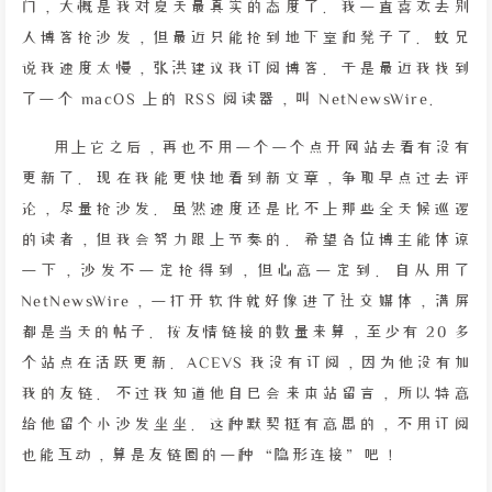
门，大概是我对夏天最真实的态度了。我一直喜欢去别
人博客抢沙发，但最近只能抢到地下室和凳子了。蚊兄
说我速度太慢，张洪建议我订阅博客。于是最近我找到
了一个 macOS 上的 RSS 阅读器，叫 NetNewsWire。
用上它之后，再也不用一个一个点开网站去看有没有
更新了。现在我能更快地看到新文章，争取早点过去评
论，尽量抢沙发。虽然速度还是比不上那些全天候巡逻
的读者，但我会努力跟上节奏的。希望各位博主能体谅
一下，沙发不一定抢得到，但心意一定到。自从用了
NetNewsWire，一打开软件就好像进了社交媒体，满屏
都是当天的帖子。按友情链接的数量来算，至少有 20 多
个站点在活跃更新。ACEVS 我没有订阅，因为他没有加
我的友链。不过我知道他自己会来本站留言，所以特意
给他留个小沙发坐坐。这种默契挺有意思的，不用订阅
也能互动，算是友链圈的一种“隐形连接”吧！