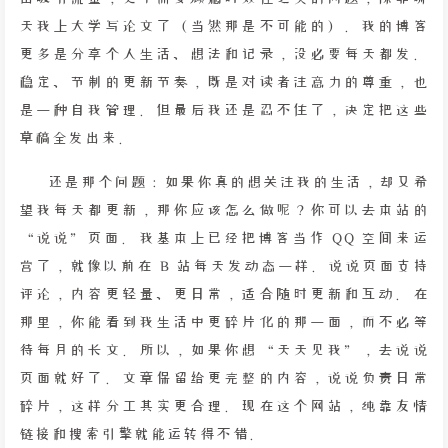
天我上大学写论文了（当然那是不可能的）。我的博客
更多是分享个人生活、想法和记录，没必要每天都发。
稳定、节制的更新节奏，既是对读者注意力的尊重，也
是一种自我管理。但最后我还是忍不住了，决定把这些
草稿全发出来。
还是那个问题：如果你真的想关注我的生活，却又希
望我每天都更新，那你应该怎么做呢？你可以去本站的
“说说”页面。我基本上已经把博客当作 QQ 空间来运
营了，就像以前在 B 站每天发动态一样。说说页面支持
评论，内容更轻量、更日常，适合随时更新和互动。在
那里，你能看到我生活中更碎片化的那一面，而不必等
待每月的长文。所以，如果你想“天天见我”，去说说
页面就好了。文章保留给更完整的内容，说说负责日常
碎片，这样分工其实更合理。现在这个网站，纯靠友情
链接和搜索引擎就能运转得不错。