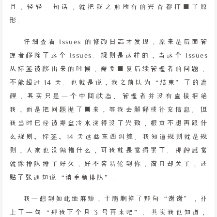
月，轻轻一句话，就把我之前所有的兴奋都打回了原
形。
仔细查看 Issues 的修改日志才发现，原来是后面管
理者移除了这个 Issues。规则是这样的，当这个 Issues
从标签被移出来的时候，需要回复后续管理者的问题，
不能超过 14 天。也就是说，我之前以为“结束”了的流
程，其实只是一个中间状态。管理者并没有直接拒绝
我，而是把问题抛了回来，等我去解释或补充信息。但
我当时已经被那盆冷水浇得没了兴致，根本不想再跟什
么规则、标签、14 天这些东西纠缠。我知道规则就是规
则，人家也没做错什么，可我就是觉得累了。那种感觉
就像排队排了好久，好不容易轮到你，窗口却关了，还
贴了张通知说“请重新排队”。
我一想到如此地麻烦，干脆删掉了那句“谢谢”，补
上了一句“那我下个月 3 号再来吧”。其实我也知道，