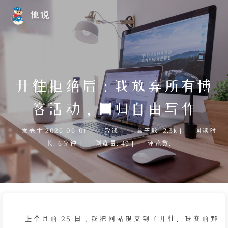
他说
开往拒绝后：我放弃所有博
客活动，回归自由写作
发表于
2026-06-01
|
杂谈
|
总字数:
2.3k
|
阅读时
长:
6分钟
|
浏览量:
49
|
评论数:
上个月的 25 日，我把网站提交到了开往。提交的那