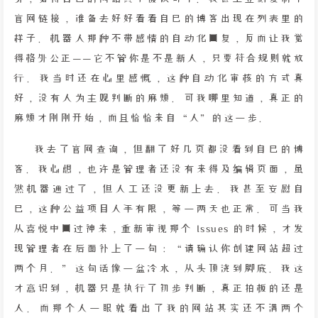
官网链接，准备去好好看看自己的博客出现在列表里的
样子。机器人那种不带感情的自动化回复，反而让我觉
得格外公正——它不管你是不是新人，只要符合规则就放
行。我当时还在心里感慨，这种自动化审核的方式真
好，没有人为主观判断的麻烦。可我哪里知道，真正的
麻烦才刚刚开始，而且恰恰来自“人”的这一步。
我去了官网查询，但翻了好几页都没看到自己的博
客。我心想，也许是管理者还没有来得及编辑页面，虽
然机器通过了，但人工还没更新上去。我甚至安慰自
己，这种公益项目人手有限，等一两天也正常。可当我
从喜悦中回过神来，重新审视那个 Issues 的时候，才发
现管理者在后面补上了一句：“请确认你创建网站超过
两个月。”这句话像一盆冷水，从头顶浇到脚底。我这
才意识到，机器只是执行了初步判断，真正拍板的还是
人。而那个人一眼就看出了我的网站其实还不满两个