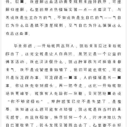
待、驳回。我理解这些活动需要规则来维持秩序，可理
解归理解，心里的那点热情确实被一点一点磨没了。与
其说我是生主办方的气，不如说我是生自己的气——气自
己为什么总是搞不清楚规则，又气自己为什么偏偏这么
在意这些事。
毕竟你想，一开始就同意别人，但后来反应过来后就
移出了，这完全就是让人白高兴。虽然它是一个公益的
博客活动，我也没法怪什么，但这种审核方式换谁来都
来气。我不是说管理者做错了，他们可能也很忙，可能
只是按流程办事。可流程是一回事，人的情绪是另一回
事。你让我先尝到甜头，再一把夺走，这比一开始就拒
绝我更难受。就像有人先给你一块糖，又突然抢回去说
“你不够资格吃”，那种感觉已经不是失望了，是羞
辱。我知道这么想可能有点矫情，但这就是我当时的真
实感受。而且我相信，换作任何一个人，兴冲冲地以为
自己被收录了，转头发现又被踢出去了，心里都不会好