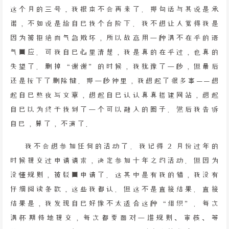
这个月的三号，我根本不会再来了。那句话与其说是承
诺，不如说是给自己找个台阶下。我不想让人觉得我是
因为被拒绝而气急败坏，所以故意用一种满不在乎的语
气回应。可我自己心里清楚，我是真的在乎过，也真的
失望了。删掉“谢谢”的时候，我犹豫了一秒，但最后
还是按下了删除键。那一秒钟里，我想起了很多事——想
起自己熬夜写文章，想起自己认认真真搭建网站，想起
自己以为终于找到了一个可以融入的圈子。然后我告诉
自己，算了，不演了。
我不会想参加任何的活动了。我记得 2 月份过年的
时候提交过申请请求，决定参加十年之约活动。但因为
没懂规则，被驳回申请了。这其中是有我的错，我没有
仔细阅读条款，这些我都认。但这不是直接结果。直接
结果是，我发现自己好像不太适合这种“组织”。每次
满怀期待地提交，每次都要面对一堆规则、审核、等