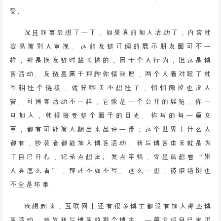
受。
况且我事后想了一下，如果真的加入活动了，内容就
容易被别人审视。这和友链订阅的展示朋友圈可不一
样，那是换友链时站长搞的，属于个人行为，但这是博
客活动。友链是属于那种你情我愿，两个人看对眼了就
互相挂个链接，就算哪天不想挂了，悄悄撤掉也没人
管。可博客活动不一样，它像是一个公开的展览，你一
旦加入，就得接受整个圈子的目光。你写的每一篇文
章，都有可能被人翻出来品评一番；这个世界上什么人
都有，抄袭者都能加入博客活动。我写博客本来就是为
了自己开心，记录点想法、发点牢骚，要是总想着“别
人会怎么看”，那还不如不写。这么一想，被拒绝倒也
不全是坏事。
我想起来，互联网上还有很多博主都没有加入那些博
客活动。启发我写博客的那个博主，一篇介绍自己宝贝