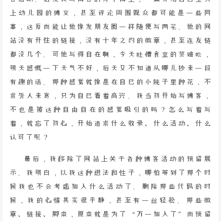
上幼儿园的博文，甚至评论周围观众都可能是一些同
事，这反而能让他像发朋友圈一样随便写两笔。他的网
站没有开往的链接，没有十年之约的徽章，甚至连友链
都没几个。可他写得自在啊，今天吐槽食堂的菜难吃，
明天感慨一下天气不好，后天又不知道从哪儿抄来一段
有趣的话。那种感觉就像是在自己的小院子里种花，不
求外人来赏，只为自己看着高兴。我当初开始写博客，
不也是被这种自由自在的感觉吸引的吗？怎么写着写
着，就忘了初心，开始追求什么收录、什么活动、什么
认可了呢？
最后，我移除了网站上关于各种博客活动的预留展
示。我明白，以我这种想法和性子，哪怕等到了那个时
候我也不会考虑加入什么活动了。删除那些代码的时
候，我的心情其实很平静，甚至有一丝轻松。那些徽
章、链接、脚本，原本就是为了“万一加入了”而预留