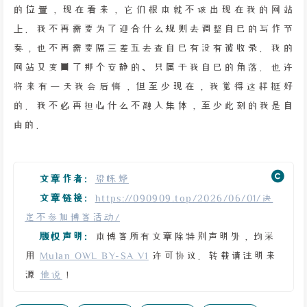
的位置，现在看来，它们根本就不该出现在我的网站
上。我不再需要为了迎合什么规则去调整自己的写作节
奏，也不再需要隔三差五去查自己有没有被收录。我的
网站又变回了那个安静的、只属于我自己的角落。也许
将来有一天我会后悔，但至少现在，我觉得这样挺好
的。我不必再担心什么不融入集体，至少此刻的我是自
由的。
文章作者:
梁栋烨
文章链接:
https://090909.top/2026/06/01/决
定不参加博客活动/
版权声明:
本博客所有文章除特别声明外，均采
用
Mulan OWL BY-SA V1
许可协议。转载请注明来
源
他说
！