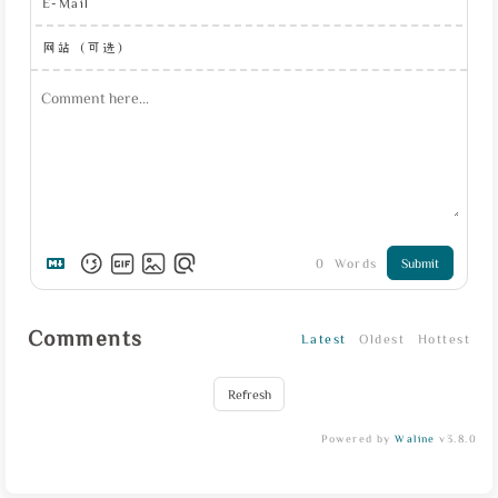
E-Mail
网站（可选）
0
Words
Submit
Comments
Latest
Oldest
Hottest
Refresh
Powered by
Waline
v3.8.0