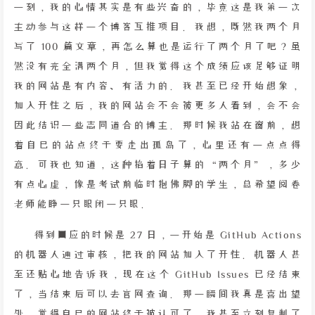
一刻，我的心情其实是有些兴奋的，毕竟这是我第一次
主动参与这样一个博客互推项目。我想，既然我两个月
写了 100 篇文章，再怎么算也是运行了两个月了吧？虽
然没有完全满两个月，但我觉得这个成绩应该足够证明
我的网站是有内容、有活力的。我甚至已经开始想象，
加入开往之后，我的网站会不会被更多人看到，会不会
因此结识一些志同道合的博主。那时候我站在窗前，想
着自己的站点终于要走出孤岛了，心里还有一点点得
意。可我也知道，这种掐着日子算的“两个月”，多少
有点心虚，像是考试前临时抱佛脚的学生，总希望阅卷
老师能睁一只眼闭一只眼。
得到回应的时候是 27 日，一开始是 GitHub Actions
的机器人通过审核，把我的网站加入了开往。机器人甚
至还贴心地告诉我，现在这个 GitHub Issues 已经结束
了，当结束后可以去官网查询。那一瞬间我真是喜出望
外，觉得自己的网站终于被认可了。我甚至立刻复制了