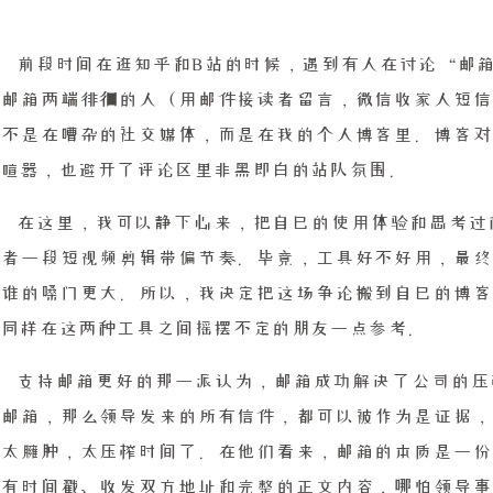
前段时间在逛知乎和B站的时候，遇到有人在讨论“邮
和邮箱两端徘徊的人（用邮件接读者留言，微信收家人短信
过不是在嘈杂的社交媒体，而是在我的个人博客里。博客对
的喧嚣，也避开了评论区里非黑即白的站队氛围。
在这里，我可以静下心来，把自己的使用体验和思考过程
或者一段短视频剪辑带偏节奏。毕竟，工具好不好用，最终
是谁的嗓门更大。所以，我决定把这场争论搬到自己的博客
给同样在这两种工具之间摇摆不定的朋友一点参考。
支持邮箱更好的那一派认为，邮箱成功解决了公司的压
用邮箱，那么领导发来的所有信件，都可以被作为是证据，
信太臃肿，太压榨时间了。在他们看来，邮箱的本质是一份
都有时间戳、收发双方地址和完整的正文内容，哪怕领导事