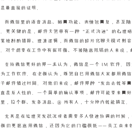
就是最直接的证明。
而微信里的语音消息、撤回功能、表情包回复，甚至随
链。更关键的是，邮件天然带有一种“正式沟通”的心理暗
自觉地斟酌措辞、理清逻辑，而微信的碎片化聊天模式则容
达。对于想要在工作中有据可循、不被随意甩锅的人来说，
支持微信更好的那一派认为，微信是一个 IM 软件。
作为工作软件。在老板认为，既然自己用微信大家都用微信
电子邮件错过时间。对他们来说，邮件那种“发出去就等回
简直是反人性的。一个简单的确认事项，邮件可能要来回好
信里，拉个群、发条消息、@ 所有人，十分钟内就能搞定。
尤其是在处理突发状况或者需要多人快速协调的时候，
老板们更愿意用微信，还因为它的门槛极低——员工本来