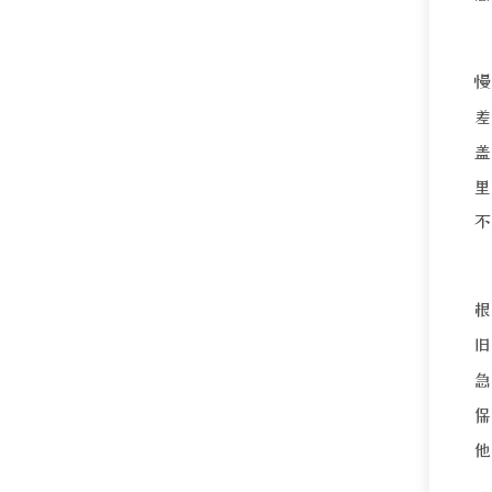
慢
里
他