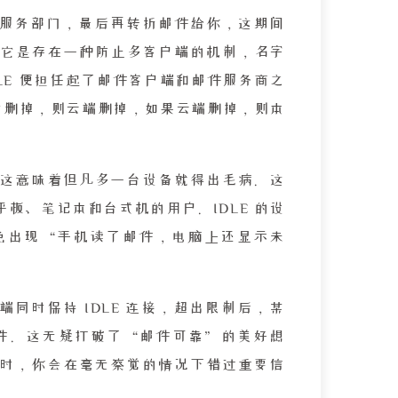
服务部门，最后再转折邮件给你，这期间
它是存在一种防止多客户端的机制，名字
，IDLE 便担任起了邮件客户端和邮件服务商之
果它删掉，则云端删掉，如果云端删掉，则本
 个，这意味着但凡多一台设备就得出毛病。这
板、笔记本和台式机的用户。IDLE 的设
免出现“手机读了邮件，电脑上还显示未
同时保持 IDLE 连接，超出限制后，某
件。这无疑打破了“邮件可靠”的美好想
通道时，你会在毫无察觉的情况下错过重要信