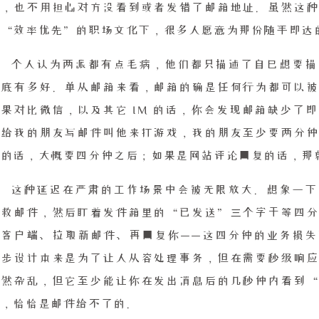
仪，也不用担心对方没看到或者发错了邮箱地址。虽然这种
在“效率优先”的职场文化下，很多人愿意为那份随手即达
个人认为两派都有点毛病，他们都只描述了自己想要描
到底有多好。单从邮箱来看，邮箱的确是任何行为都可以被
如果对比微信，以及其它 IM 的话，你会发现邮箱缺少了
想给我的朋友写邮件叫他来打游戏，我的朋友至少要两分钟
商的话，大概要四分钟之后；如果是网站评论回复的话，那
这种延迟在严肃的工作场景中会被无限放大。想象一下
求救邮件，然后盯着发件箱里的“已发送”三个字干等四分
录客户端、拉取新邮件、再回复你——这四分钟的业务损失
异步设计本来是为了让人从容处理事务，但在需要秒级响应
虽然杂乱，但它至少能让你在发出消息后的几秒钟内看到“
感，恰恰是邮件给不了的。