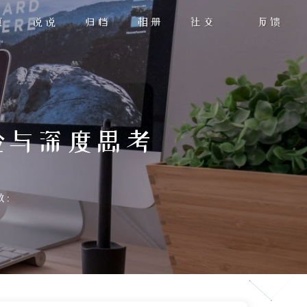
页
说说
归档
相册
社交
反馈
验与深度思考
数: