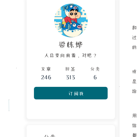
梁栋烨
人总要向前看，对吧？
文章
标签
分类
246
313
6
订阅我
公告