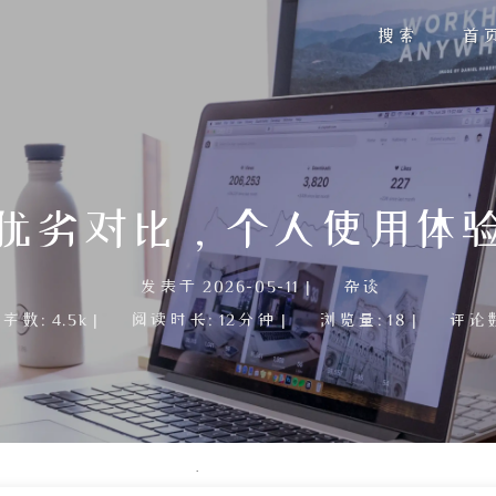
搜索
首
优劣对比，个人使用体
发表于
2026-05-11
|
杂谈
字数:
4.5k
|
阅读时长:
12分钟
|
浏览量:
18
|
评论