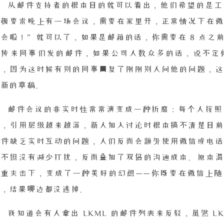
从邮件支持者的根本目的就可以看出，他们希望的是工
老板要求晚上有一场会议，需要在家里开，正常情况下在微
开会啦！”就可以了，如果是邮箱的话，你需要在 8 点之
续传来同事们发的邮件，如果公司人数众多的话，说不定
了，因为这时候有别的同事回复了刚刚别人问他的问题，这
个新的草稿。
邮件会议的非实时性常常演变成一种折磨：每个人按照
去，引用层级越来越深，新人加入讨论时根本搞不清楚目前
邮件缺乏实时互动的问题，人们反而会额外使用微信或电话
具不但没有减少打扰，反而叠加了双倍的沟通成本。原本渴
双重夹击下，变成了一种美好的幻想——你既要在微信上随
知，结果哪边都没逃掉。
我知道会有人拿出 LKML 的邮件列表来反驳，虽然 