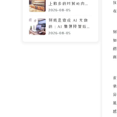
上散步的时候吃肉
脯，遭陌生人鄙视的
2026-08-05
目光
到底是谁说 AI 无敌
的：AI 集体降智后，
DeepSeek 让我彻底
2026-08-05
摆烂