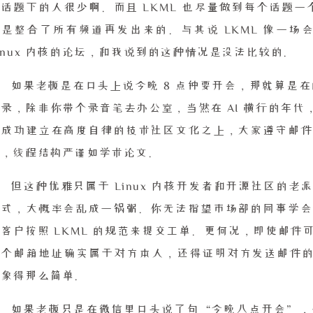
话题下的人很少啊。而且 LKML 也尽量做到每个话题一
是整合了所有频道再发出来的。与其说 LKML 像一场会
inux 内核的论坛，和我说到的这种情况是没法比较的。
如果老板是在口头上说今晚 8 点钟要开会，那就算是在
录，除非你带个录音笔去办公室，当然在 AI 横行的年代
的成功建立在高度自律的技术社区文化之上，大家遵守邮件
用，线程结构严谨如学术论文。
但这种优雅只属于 Linux 内核开发者和开源社区的
模式，大概率会乱成一锅粥。你无法指望市场部的同事学会
客户按照 LKML 的规范来提交工单。更何况，即使邮
那个邮箱地址确实属于对方本人，还得证明对方发送邮件的
想象得那么简单。
如果老板只是在微信里口头说了句“今晚八点开会”，