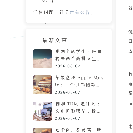
任何问题，详见
本站公告
。
最新文章
那两个转学生：班里
转来两个高挑女生，
拷贝 MP3 居然是喜
2026-08-07
欢我
苹果送我 Apple Mus
ic：一个月特摄歌曲
搜索体验，让我果断
2026-08-07
弃用
聊聊 TDM 是什么：
文本扩散模型，像生
成图片一样生成文章
2026-08-07
吃个肉片都被骂：晚