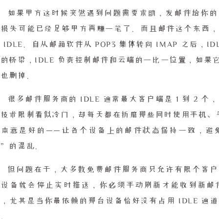
如果甲方这时候突然遇到问题需要求助，发邮件给你的
的损失可能已经足够甲方再赚一笔了。而且邮件这个东西，
 IDLE。自从邮箱软件从 POP3 集体转向 IMAP 之后
的桥梁，IDLE 负责控制邮件和云端的一比一位置，如
地也删掉。
很多邮件服务商的 IDLE 通常最大客户端是 1 到 2
技术限制看似冷门，却每天都在折磨那些同时使用手机、平
计本意是好的——让各个设备上的邮件状态保持一致，避
读”的混乱。
但问题在于，大多数免费邮件服务商只允许有限个客户端
些设备就会停止实时推送，你必须手动刷新才能收到新邮
，尤其是当你最依赖的那台设备恰好没有占用 IDLE 
息。