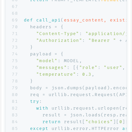
67
68
69
def
call_api
(
essay_content, existin
70
  headers = {
71
"Content-Type"
: 
"application/js
72
"Authorization"
: 
"Bearer "
 + AP
73
  }
74
  payload = {
75
"model"
: MODEL,
76
"messages"
: [{
"role"
: 
"user"
, 
"
77
"temperature"
: 
0.3
,
78
  }
79
  body = json.dumps(payload).encode
80
  req = urllib.request.Request(API_
81
try
:
82
with
 urllib.request.urlopen(req
83
      result = json.loads(resp.read
84
return
 result[
"choices"
][
0
][
"
85
except
 urllib.error.HTTPError 
as
 