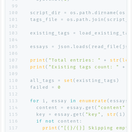
99
100
  script_dir = os.path.dirname(os.p
101
  tags_file = os.path.join(script_d
102
103
  existing_tags = load_existing_tag
104
105
  essays = json.loads(read_file(jso
106
107
print
(
"Total entries: "
 + 
str
(
len
108
print
(
"Existing tags count: "
 + 
s
109
110
  all_tags = 
set
(existing_tags)
111
  failed = 
0
112
113
for
 i, essay 
in
enumerate
(essays)
114
    content = essay.get(
"content"
, 
115
    key = essay.get(
"key"
, 
str
(i))
116
if
not
 content:
117
print
(
"[{}/{}] Skipping empty