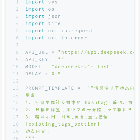
1
import
 sys
2
import
 os
3
import
 json
4
import
 time
5
import
 urllib.request
6
import
 urllib.error
7
8
API_URL = 
"https://api.deepseek.com
9
API_KEY = 
""
10
MODEL = 
"deepseek-v4-flash"
11
DELAY = 
0.5
12
13
PROMPT_TEMPLATE = 
"""请阅读以下动态内
14
要求：
15
1. 标签要像社交媒体的 hashtag，简洁、有
16
2. 只输出标签，用中文逗号分隔，不要输出其他
17
3. 格式示例：日常,美食,生活感悟
18
{existing_tags_section}
19
动态内容：
20
"""