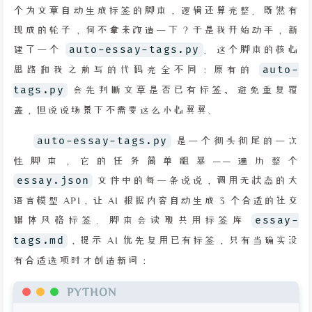
个为文章自动生成标签的脚本，逻辑还算完整。既然有
现成的轮子，何不拿来改造一下？于是我开始动手，新
建了一个
auto-essay-tags.py
。这个脚本的核心
思路和我之前写的代码完全不同：原有的
auto-
tags.py
会先判断文章是否已有标签、避免重复覆
盖，但说说场景下不需要这么小心翼翼。
auto-essay-tags.py
是一个彻头彻尾的一次
性脚本，它的任务简单粗暴——遍历整个
essay.json
文件中的每一条说说，调用无状态的大
语言模型 API，让 AI 根据内容自动生成 3 个合适的社交
媒体风格标签。脚本会读取共用标签库
essay-
tags.md
，提示 AI 优先复用已有标签，只有当确实没
有合适选项时才创造新词：
PYTHON