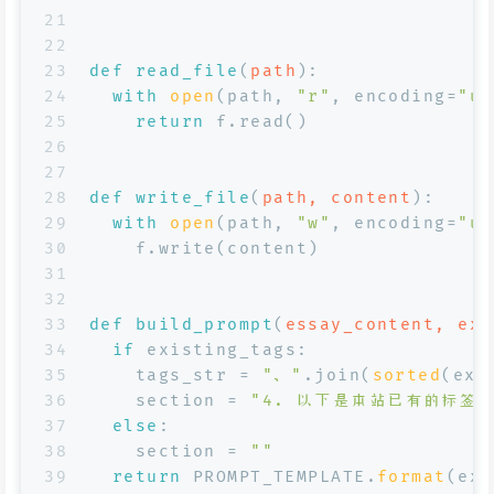
21
22
23
def
read_file
(
path
):
24
with
open
(path, 
"r"
, encoding=
"ut
25
return
 f.read()
26
27
28
def
write_file
(
path, content
):
29
with
open
(path, 
"w"
, encoding=
"ut
30
    f.write(content)
31
32
33
def
build_prompt
(
essay_content, exi
34
if
 existing_tags:
35
    tags_str = 
"、"
.join(
sorted
(exi
36
    section = 
"4. 以下是本站已有的标签
37
else
:
38
    section = 
""
39
return
 PROMPT_TEMPLATE.
format
(exi