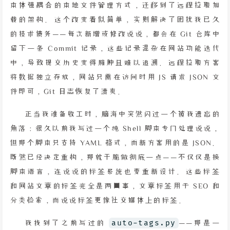
本体强耦合的本地文件管理方式，迁移到了远程拉取加
载的架构。这个改变看似简单，实则解决了困扰我已久
的技术债务——每次新增或修改说说，都会在 Git 仓库中
留下一条 Commit 记录，这些记录混杂在网站功能迭代
中，导致提交历史变得臃肿且难以追溯。远程拉取方案
将数据独立存放，网站只需在访问时用 JS 请求 JSON 文
件即可，Git 日志恢复了清爽。
正当我准备收工时，脑海中突然闪过一个被我遗忘的
角落：很久以前我写过一个纯 Shell 脚本专门处理说说，
但那个脚本只支持 YAML 格式，而新方案用的是 JSON。
既然已经决定重构，那就干脆做彻底一点——不仅仅是换
脚本语言，连说说的标签系统也要重新设计。这些标签
和网站文章的标签完全是两回事，文章标签用于 SEO 和
分类检索，而说说标签更像社交媒体上的标签。
我找到了之前写过的
auto-tags.py
——那是一