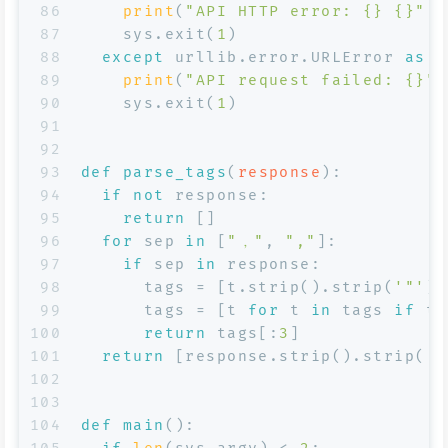
86
print
(
"API HTTP error: {} {}"
.
f
87
    sys.exit(
1
)
88
except
 urllib.error.URLError 
as
 e
89
print
(
"API request failed: {}"
.
90
    sys.exit(
1
)
91
92
93
def
parse_tags
(
response
):
94
if
not
 response:
95
return
 []
96
for
 sep 
in
 [
"，"
, 
","
]:
97
if
 sep 
in
 response:
98
      tags = [t.strip().strip(
'"'
).
99
      tags = [t 
for
 t 
in
 tags 
if
 t]
100
return
 tags[:
3
]
101
return
 [response.strip().strip(
'"
102
103
104
def
main
():