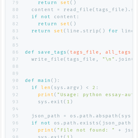
79
return
set
()
80
  content = read_file(tags_file).st
81
if
not
 content:
82
return
set
()
83
return
set
(line.strip() 
for
 line 
84
85
86
def
save_tags
(
tags_file, all_tags
):
87
  write_file(tags_file, 
"\n"
.join(
s
88
89
90
def
main
():
91
if
len
(sys.argv) < 
2
:
92
print
(
"Usage: python essay-auto
93
    sys.exit(
1
)
94
95
  json_path = os.path.abspath(sys.a
96
if
not
 os.path.exists(json_path):
97
print
(
"File not found: "
 + json
98
    sys.exit(
1
)