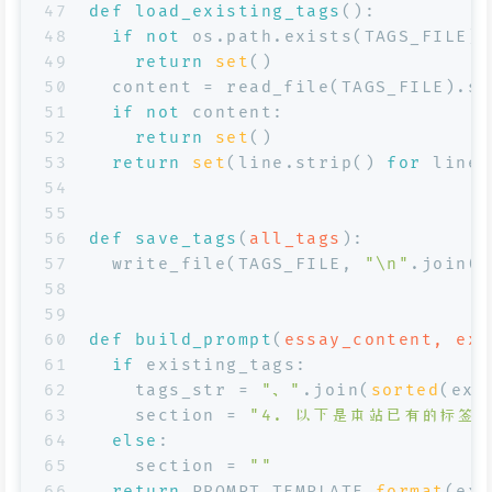
47
def
load_existing_tags
():
48
if
not
 os.path.exists(TAGS_FILE):
49
return
set
()
50
  content = read_file(TAGS_FILE).st
51
if
not
 content:
52
return
set
()
53
return
set
(line.strip() 
for
 line 
54
55
56
def
save_tags
(
all_tags
):
57
  write_file(TAGS_FILE, 
"\n"
.join(
s
58
59
60
def
build_prompt
(
essay_content, exi
61
if
 existing_tags:
62
    tags_str = 
"、"
.join(
sorted
(exi
63
    section = 
"4. 以下是本站已有的标签
64
else
:
65
    section = 
""
66
return
 PROMPT_TEMPLATE.
format
(exi