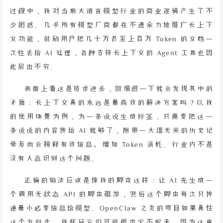
过程中，我对当前大语言模型行业的商业逻辑产生了不
少困惑。几乎所有模型厂商都在不遗余力地推广长上下
文功能，鼓励用户把几十万甚至上百万 Token 的文档一
次性丢给 AI 处理，各种支持长上下文的 Agent 工具也因
此层出不穷。
表面上看这是技术进步，但细想一下就会发现其中的
矛盾：长上下文真的永远是最高效的解决方案吗？以我
的使用场景为例，为一条说说生成标签，只需要把这一
条说说的内容传给 AI 就够了，附带一大堆无关的历史记
录反而会稀释有效信息、增加 Token 消耗。行业内不是
没有人意识到这个问题。
正确的做法应该是像我的脚本这样：让 AI 先生成一
个调用无状态 API 的脚本框架，然后这个脚本每次只传
递最小必要信息给模型。OpenClaw 之类的项目如果真往
这个方向走，我怀疑它们可能根本火不起来，因为这直