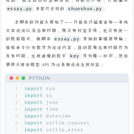
控的。搞定自动标签脚本后，我趁热打铁，开始编写
essay.py
来替代老旧的
shuoshuo.py
。
老脚本的功能太原始了——只能在终端里追加一条纯
文本说说以及当前时间，既没有标签支持，也没有统一
的数据格式。新脚本
essay.py
要做的事情很明确：
接收命令行参数作为说说内容，自动获取当前时间作为
发布时间，生成递增的数字
key
作为唯一标识，然后
调用大语言模型 API 为这条新说说生成标签：
PYTHON
1
import
 sys
2
import
 os
3
import
 json
4
import
 time
5
import
 datetime
6
import
 urllib.request
7
import
 urllib.error