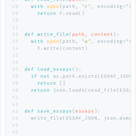
28
with
open
(path, 
"r"
, encoding=
"ut
29
return
 f.read()
30
31
32
def
write_file
(
path, content
):
33
with
open
(path, 
"w"
, encoding=
"ut
34
    f.write(content)
35
36
37
def
load_essays
():
38
if
not
 os.path.exists(ESSAY_JSON)
39
return
 []
40
return
 json.loads(read_file(ESSAY
41
42
43
def
save_essays
(
essays
):
44
  write_file(ESSAY_JSON, json.dumps
45
46