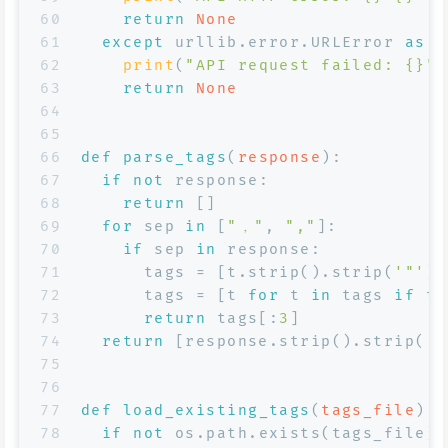
60
return
None
61
except
 urllib.error.URLError 
as
 e
62
print
(
"API request failed: {}"
.
63
return
None
64
65
66
def
parse_tags
(
response
):
67
if
not
 response:
68
return
 []
69
for
 sep 
in
 [
"，"
, 
","
]:
70
if
 sep 
in
 response:
71
      tags = [t.strip().strip(
'"'
).
72
      tags = [t 
for
 t 
in
 tags 
if
 t]
73
return
 tags[:
3
]
74
return
 [response.strip().strip(
'"
75
76
77
def
load_existing_tags
(
tags_file
):
78
if
not
 os.path.exists(tags_file):