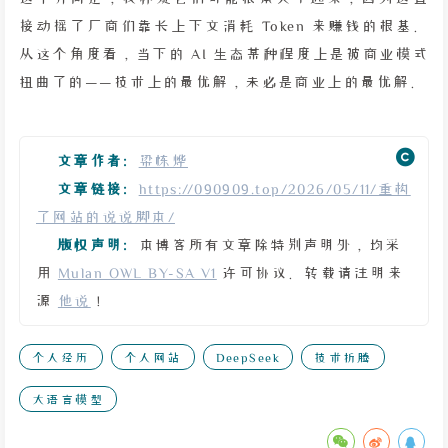
接动摇了厂商们靠长上下文消耗 Token 来赚钱的根基。
从这个角度看，当下的 AI 生态某种程度上是被商业模式
扭曲了的——技术上的最优解，未必是商业上的最优解。
文章作者:
梁栋烨
文章链接:
https://090909.top/2026/05/11/重构
了网站的说说脚本/
版权声明:
本博客所有文章除特别声明外，均采
用
Mulan OWL BY-SA V1
许可协议。转载请注明来
源
他说
！
个人经历
个人网站
DeepSeek
技术折腾
大语言模型