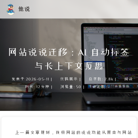
他说
网站说说迁移：AI 自动标签
与长上下文反思
发表于
2026-05-11
|
代码展示
|
总字数:
2.8k
|
阅读
时长:
12分钟
|
浏览量:
50
|
评论数:
上一篇文章提到，我将网站的说说功能从原本与网站