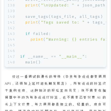
138
print
(
"\nUpdated: "
 + json_path)
139
140
  save_tags(tags_file, all_tags)
141
print
(
"Tags saved to: "
 + tags_fi
142
143
if
 failed:
144
print
(
"Warning: {} entries fail
145
146
147
if
 __name__ == 
"__main__"
:
148
  main()
经过一番调试和漫长的等待（毕竟每条说说都要调用
API，还得加上延时避免触发限流），所有说说的标签终
于重构完成。这种做法的好处显而易见：我不需要在编
辑器中手动为每条说说打标签，也不需要忍受付费 AI 的
长上下文计费，每次调用都是独立的、轻量的、成本可