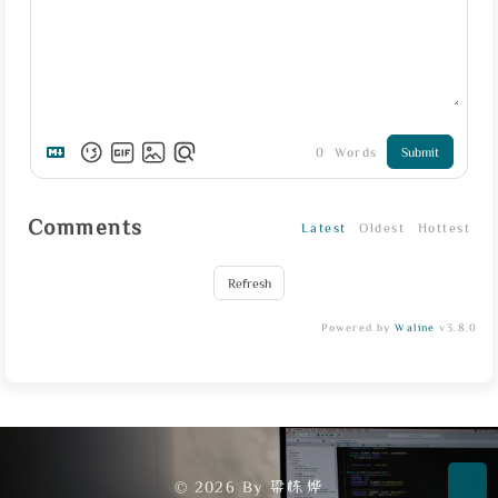
0
Words
Submit
Comments
Latest
Oldest
Hottest
Refresh
Powered by
Waline
v3.8.0
© 2026 By 梁栋烨