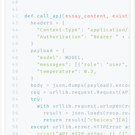
40
41
42
def
call_api
(
essay_content, existin
43
  headers = {
44
"Content-Type"
: 
"application/js
45
"Authorization"
: 
"Bearer "
 + AP
46
  }
47
  payload = {
48
"model"
: MODEL,
49
"messages"
: [{
"role"
: 
"user"
, 
"
50
"temperature"
: 
0.3
,
51
  }
52
  body = json.dumps(payload).encode
53
  req = urllib.request.Request(API_
54
try
:
55
with
 urllib.request.urlopen(req
56
      result = json.loads(resp.read
57
return
 result[
"choices"
][
0
][
"
58
except
 urllib.error.HTTPError 
as
 
59
print
(
"API HTTP error: {} {}"
.
f