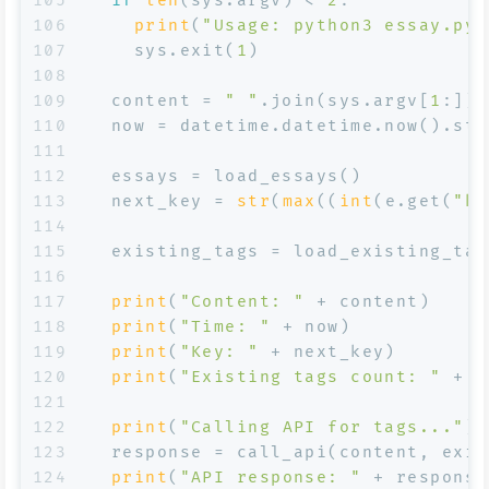
105
if
len
(sys.argv) < 
2
:
106
print
(
"Usage: python3 essay.p
107
    sys.exit(
1
)
108
109
  content = 
" "
.join(sys.argv[
1
:])
110
  now = datetime.datetime.now().str
111
112
  essays = load_essays()
113
  next_key = 
str
(
max
((
int
(e.get(
"ke
114
115
  existing_tags = load_existing_tag
116
117
print
(
"Content: "
 + content)
118
print
(
"Time: "
 + now)
119
print
(
"Key: "
 + next_key)
120
print
(
"Existing tags count: "
 + 
s
121
122
print
(
"Calling API for tags..."
)
123
  response = call_api(content, exis
124
print
(
"API response: "
 + response