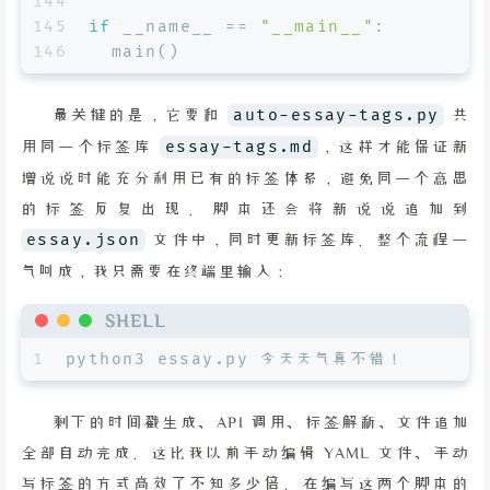
144
145
if
 __name__ == 
"__main__"
:
146
  main()
最关键的是，它要和
auto-essay-tags.py
共
用同一个标签库
essay-tags.md
，这样才能保证新
增说说时能充分利用已有的标签体系，避免同一个意思
的标签反复出现。脚本还会将新说说追加到
essay.json
文件中，同时更新标签库。整个流程一
气呵成，我只需要在终端里输入：
SHELL
1
python3 essay.py 今天天气真不错！
剩下的时间戳生成、API 调用、标签解析、文件追加
全部自动完成。这比我以前手动编辑 YAML 文件、手动
写标签的方式高效了不知多少倍。在编写这两个脚本的