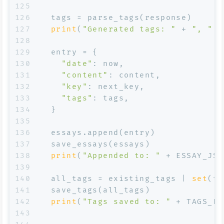
125
126
  tags = parse_tags(response)
127
print
(
"Generated tags: "
 + 
", "
.j
128
129
  entry = {
130
"date"
: now,
131
"content"
: content,
132
"key"
: next_key,
133
"tags"
: tags,
134
  }
135
136
  essays.append(entry)
137
  save_essays(essays)
138
print
(
"Appended to: "
 + ESSAY_JSO
139
140
  all_tags = existing_tags | 
set
(ta
141
  save_tags(all_tags)
142
print
(
"Tags saved to: "
 + TAGS_FI
143