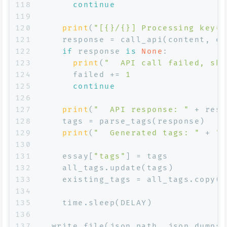
118
continue
119
120
print
(
"[{}/{}] Processing key={
121
    response = call_api(content, ex
122
if
 response 
is
None
:
123
print
(
"  API call failed, ski
124
      failed += 
1
125
continue
126
127
print
(
"  API response: "
 + resp
128
    tags = parse_tags(response)
129
print
(
"  Generated tags: "
 + 
",
130
131
    essay[
"tags"
] = tags
132
    all_tags.update(tags)
133
    existing_tags = all_tags.copy()
134
135
    time.sleep(DELAY)
136
137
  write_file(json_path, json.dumps(