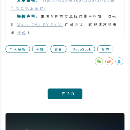
文章链接:
https://090909.top/2026/07/01/去
年给乌龟治感冒/
版权声明:
本博客所有文章除特别声明外，均采
用
Mulan OWL BY-SA V1
许可协议。转载请注明来
源
他说
！
个人经历
家庭
感冒
DeepSeek
宠物
支持我