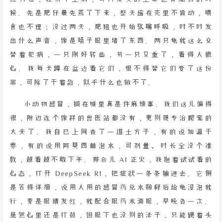
候。先是肥仔最先蔫了下来，整天缩在壳里不肯动，喂
食也不理；没过两天，肥妞也开始张嘴呼吸，时不时发
出什么声音，像是嗓子眼里堵了东西。两只龟就这么交
替着犯病，一只刚好转些，另一只又重了，看得人揪
心。我每天蹲在盆边看它们，恨不得替它们受了这份
罪，可除了干着急，似乎什么也做不了。
小动物感冒，搁在城里真是件麻烦事。我们这儿偏得
很，附近连个像样的兽医站都没有，更别提专治爬宠的
大夫了。我自己上网查了一堆土方子，有的说加温干
养，有的说用阿莫西林泡水，可剂量、时长全没个准
数，越看越不敢下手。那会儿 AI 正火，我抱着试试看的
心态，打开 DeepSeek R1，把症状一条条输进去。它倒
是答得详细，说用人用的感冒药兑水稀释后给龟浸泡就
行，要是眼睛发红，就配合眼药水滴眼，早晚各一次。
虽然心里还是打鼓，但眼下也没别的法子，只能硬着头