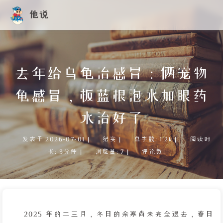
他说
去年给乌龟治感冒：俩宠物
龟感冒，板蓝根泡水加眼药
水治好了
发表于
2026-07-01
|
纪实
|
总字数:
1.2k
|
阅读时
长:
3分钟
|
浏览量:
7
|
评论数:
2025 年的二三月，冬日的余寒尚未完全退去，春日