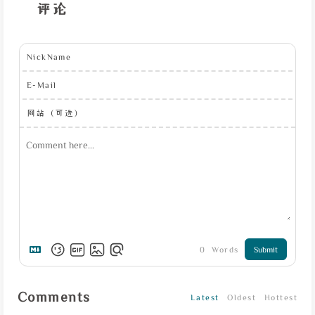
评论
NickName
E-Mail
网站（可选）
0
Words
Submit
Comments
Latest
Oldest
Hottest