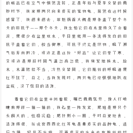
的暖意已在空气中悄然流转，正是年后与夏季交替的微
妙时节。我家那两只向来皮实的宠物龟，居然在这时候
感冒了。我想来想去，罪魁祸首大概是那条盖了整个冬
天的旧毯子——那个冬天，我生怕它们在水里待久了会着
凉，便很少在盆里放水，平日里就用一条洗得发白的旧
毯子盖着它们，权当御寒。可毯子终究是织物，吸了潮
气后反而阴冷，或许正是这份“好意”让它们受了寒。
又或许是那段时间气温忽高忽低，我频繁地换水、给
水，水温把控不当，冷热交替间，它们脆弱的呼吸道便
扛不住了。总之，当我发现时，两只龟已经恹恹地趴在
盆底，没了往日的活泼。
看着它们在盆里半闭着眼，嘴巴微微张开，像人打喷
嚏前那样一抽一抽的，我心里一阵发紧。肥妞是那只个
头稍大的，性格沉稳；肥仔则小一圈，平时总爱抢食，
活泼得很。按说密西西比红耳龟是最皮实的品种龟，适
应力强，轻易不生病，可再皮实的生命也有脆弱的时