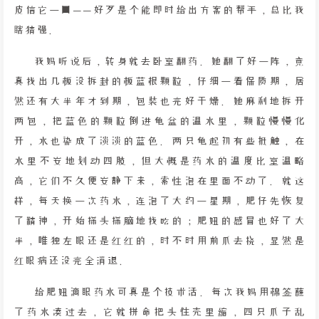
皮信它一回——好歹是个能即时给出方案的帮手，总比我
瞎猜强。
我妈听说后，转身就去卧室翻药。她翻了好一阵，竟
真找出几板没拆封的板蓝根颗粒，仔细一看保质期，居
然还有大半年才到期，包装也完好干燥。她麻利地拆开
两包，把蓝色的颗粒倒进龟盆的温水里，颗粒慢慢化
开，水也染成了淡淡的蓝色。两只龟起初有些抵触，在
水里不安地划动四肢，但大概是药水的温度比室温略
高，它们不久便安静下来，索性泡在里面不动了。就这
样，每天换一次药水，连泡了大约一星期，肥仔先恢复
了精神，开始探头探脑地找吃的；肥妞的感冒也好了大
半，唯独左眼还是红红的，时不时用前爪去挠，显然是
红眼病还没完全消退。
给肥妞滴眼药水可真是个技术活。每次我妈用棉签蘸
了药水凑过去，它就拼命把头往壳里缩，四只爪子乱