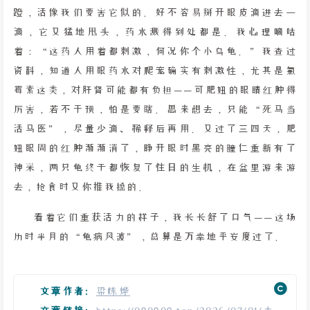
蹬，活像我们要害它似的。好不容易掰开眼皮滴进去一
滴，它又猛地甩头，药水溅得到处都是。我心理嘀咕
着：“这药人用着都刺激，何况你个小乌龟。”我查过
资料，知道人用眼药水对爬宠确实有刺激性，尤其是氯
霉素这类，对肝肾可能都有负担——可肥妞的眼睛红肿得
厉害，若不干预，怕是要瞎。思来想去，只能“死马当
活马医”，尽量少滴、稀释后再用。又过了三四天，肥
妞眼周的红肿渐渐消了，睁开眼时黑亮的瞳仁重新有了
神采，两只龟终于都恢复了往日的生机，在盆里游来游
去，抢食时又你推我搡的。
看着它们重获活力的样子，我长长舒了口气——这场
历时半月的“龟病风波”，总算是万幸地平安度过了。
文章作者:
梁栋烨