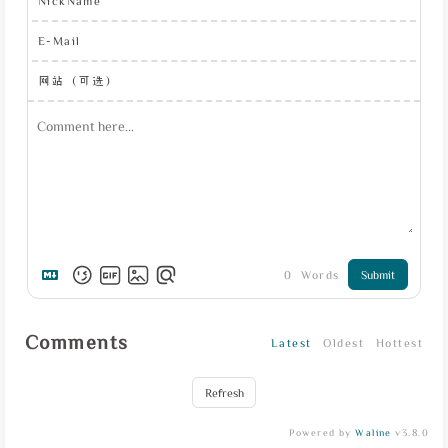
NickName
E-Mail
网站（可选）
0
Words
Submit
Comments
Latest
Oldest
Hottest
Refresh
Powered by
Waline
v3.8.0