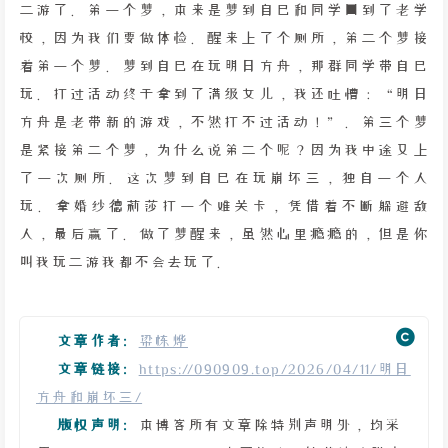
二游了。第一个梦，本来是梦到自己和同学回到了老学
校，因为我们要做体检。醒来上了个厕所，第二个梦接
着第一个梦。梦到自己在玩明日方舟，那群同学带自己
玩。打过活动终于拿到了满级女儿，我还吐槽：“明日
方舟是老带新的游戏，不然打不过活动！”。第三个梦
是紧接第二个梦，为什么说第二个呢？因为我中途又上
了一次厕所。这次梦到自己在玩崩坏三，独自一个人
玩。拿婚纱德莉莎打一个难关卡，凭借着不断躲避敌
人，最后赢了。做了梦醒来，虽然心里瘾瘾的，但是你
叫我玩二游我都不会去玩了。
文章作者:
梁栋烨
文章链接:
https://090909.top/2026/04/11/明日
方舟和崩坏三/
版权声明:
本博客所有文章除特别声明外，均采