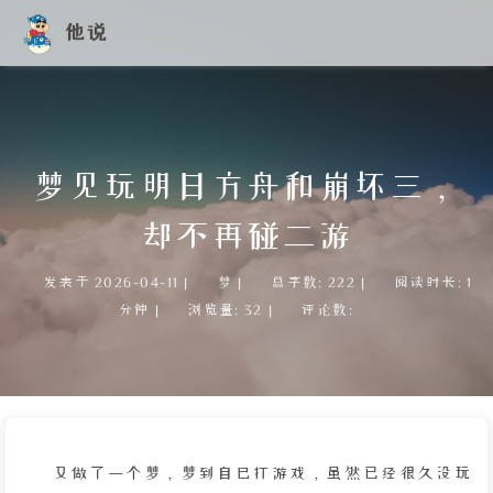
他说
梦见玩明日方舟和崩坏三，
却不再碰二游
发表于
2026-04-11
|
梦
|
总字数:
222
|
阅读时长:
1
分钟
|
浏览量:
32
|
评论数:
又做了一个梦，梦到自己打游戏，虽然已经很久没玩