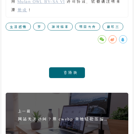
用
Mulan OWL BY-SA V1
许可协议。转载请注明来
源
他说
！
生活感悟
梦
游戏探索
明日方舟
崩坏三
支持我
上一篇
网站无法访问？用 cwebp 本地轻松压缩
WebP 图片