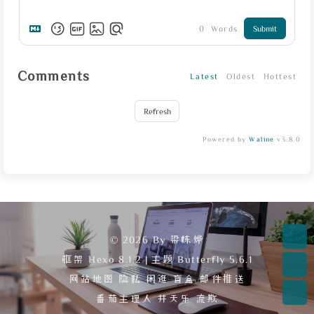
0
Words
Submit
Comments
Latest
Oldest
Hottest
Refresh
Powered by
Waline
v3.8.0
© 2026 By 梁栋烨
框架
Hexo 8.1.2
|
主题
Butterfly 5.6.1
网站地图
隐私
闲逛
盲盒
邮件推送
番茄主理人
井天乐
流欺