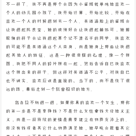
不一样了。我不再是那个会因为小雀斑就单纯地喜欢一
个人的幼儿园小孩了，我开始计算，开始比较，开始在
喜欢一个人的时候想到另一个人。吴语涵脸上的雀斑会
让我想起陈良莹，她的成绩好会让我想起林依可，她戴
眼镜的样子会让我想起某个记不清名字的同学。我喜欢
的可能不是吴语涵这个人本身，而是她身上那些让我想
起其他人的特征。这是一种很奇怪的心理，像一个拼
图，我把不同人的碎片拼在一起，然后告诉自己我喜欢
这个拼出来的样子。但这样对吴语涵不公平，对我自己
也不诚实。喜欢应该是直接的、当下的，而不是绕了很
远的路，最后走到一个似曾相识的地方。
您各位不妨想一想，如果你真的喜欢一个女生，那你
的第一步是不是要挣钱？不是什么女性拿钱天经地义主
义，而是一段持续的爱情是需要建立在物质充沛上的。
你没有钱或者其它什么物质满足她，她早晚会跟着其它