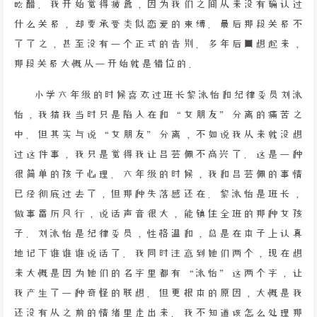
吃醋。我开始觉得疲惫，因为我们之间从来没有确认过
什么关系，却要承受类似恋爱的束缚。最后那段关系不
了了之，甚至没有一个正式的告别。多年后回想起来，
那段关系大概从一开始就是错位的。
小学六年级的时候喜欢过班长黎泳怡和纪律委员刘泳
怡，我猜我当时只是陷入在和“女朋友”分离的痛苦之
中。但其实与说“女朋友”分离，不如说我从来就没想
过这件事，我只是觉得我让吕芸佩不高兴了。这是一种
很简单的孩子心理。六年级的时候，我和吕芸佩的事情
已经彻底过去了，但那种失落感还在。黎泳怡是班长，
做事雷厉风行，说话声音很大，能镇住全班的那种女孩
子。刘泳怡是纪律委员，性格温和，总是在本子上认真
地记下谁谁谁说话了。我同时注意到她们两个，现在想
来大概是因为她们的名字里都有“泳怡”这两个字，让
我产生了一种奇怪的联想。但更根本的原因，大概是我
还没有从之前的情绪里走出来。我不知道该怎么处理那