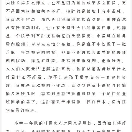
为她长得多么漂亮，也不是因为她的成绩多么优异，更
不是因为我和她关系多好。纯粹就是她脸上有小雀斑，
我喜欢小雀斑，所以我自然而然地就喜欢她。那种喜欢
没有任何功利心，也没有任何社会化的审美标准，纯粹
是一个孩子对某种视觉特征的天然偏爱。小雀斑在她鼻
梁和脸颊上星星点点地分布着，像是谁不小心撒了一把
芝麻。每次她笑的时候，那些小雀斑就会跟着她的表情
微微移动，像是在跳舞。我觉得那很有趣，也很好看。
大人们大概无法理解这种审美，他们总是告诉孩子什么
好看什么不好看，却不知道孩子眼里自有一套评判系
统。我就是喜欢她的小雀斑，喜欢到愿意上课的时候偷
偷多看她几眼，喜欢到愿意把她当成我第一个记住的全
班同学的名字。这种喜欢干净得像一杯白开水，没有任
何杂质的味道。
小学一年级的时候喜欢过同桌易珊如，因为她长得好
看、可爱。我那时候还跟她说，我长大了一定要娶你。