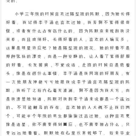
类的。
小学三年级的时候喜欢过隔壁班的陈默，因为她长得
好看。我记得李子涵也喜欢过她，我反倒不觉得很奇
怪，或者有什么占有欲什么的。因为陈默本来就和我没
关系，而且成绩好、长得好看的人，喜欢的人确实多，
这算是明星效应吧？她是隔壁班的班花。她的好看不是
那种张扬的漂亮，而是一种安静的、让人看了觉得舒服
的好看。长发披肩，不爱说话，走路的时候总是低着
头，像是在想什么事情。李子涵是我同班的好朋友，有
一次他朋友神秘兮兮地跟我说李子涵喜欢隔壁班的陈
默，我听了之后内心毫无波澜。倒不是因为我大方，而
是我清楚地知道，陈默对我和李子涵来说都是一个遥远
的、不可能触及的存在。喜欢她的人大概不止我们两
个，可能半个年级的男生都偷偷注意过她。这种喜欢更
像是追星，你不需要得到回应，也不需要独占什么，只
要远远地看着、默默地在心里欣赏就够了。后来毕业