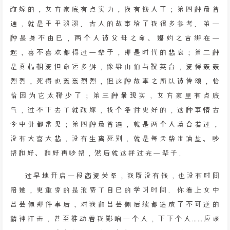
改嫁的，女方家底有点实力，找有钱人了；第四种最普
通，就是平平淡淡。古人的故事给了我很多参考。第一
种是身不由己，两个人被父母之命、媒妁之言绑在一
起，喜不喜欢都得过一辈子，那是时代的悲哀；第二种
是真心相爱但命运多舛，像梁山伯与祝英台，爱得轰轰
烈烈，死得也轰轰烈烈，但这种故事之所以被传颂，恰
恰因为它太稀少了；第三种最现实，女方家里有点底
气，过不下去了就改嫁，找个条件更好的，这种事情古
今中外都常见；第四种最普遍，就是两个人凑合着过，
没有大喜大悲，没有生离死别，就是每天柴米油盐、吵
架和好、和好再吵架，然后就这样过完一辈子。
过早地开启一段恋爱关系，我既没有钱，也没有时间
陪她，更重要的是浪费了自己的学习时间。你看上文中
吕芸佩那件事后，对我和吕芸佩后续都造成了不可逆的
精神打击，甚至推动着我影响一个人，下下个人……应该