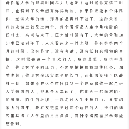
诉你是大学的那段时间尽力去追吧！这时候你充满了时
间，也得到了父母想要你得到的。如果你还能有个伴陪
你一起读大学的话，那真的是再好不过了。这种关系，
我的友链里就见过两个。那个暑假是人生中最纯粹的一
段时光。高考结束了，压力暂时没有了，大学的录取通
知书已经到手了，未来看起来一片光明。你有整整两个
月的时间，没有作业，没有考试，没有任何必须做的事
情。这时候去追一个喜欢的人，成本最低，成功率最
高。你没有学业的压力，不需要偷偷摸摸地传纸条、躲
着老师；你没有被现实磨平的心气，还相信爱情可以战
胜一切。如果能在这个时候找到一个愿意和你一起走进
大学校园的人，那真是太幸运了。你们会一起面对陌生
的城市、陌生的环境，一起走过人生中最自由、最有想
象力的四年。我在友链里见过两个这样的人，他们的博
客里写满了大学里的点点滴滴，那种幸福隔着屏幕都能
感受到。