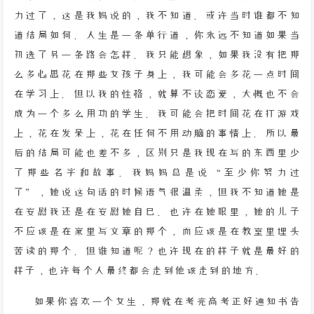
力过了，这是我妈说的，我不知道。或许当时谁都不知
道结局如何。人生是一条单行道，你永远不知道如果当
初选了另一条路会怎样。我只能想象，如果我没有把那
么多心思花在那些女孩子身上，我可能会多花一点时间
在学习上。但以我的性格，就算不谈恋爱，大概也不会
成为一个多么用功的学生。我可能会把时间花在打游戏
上，花在发呆上，花在任何不用动脑的事情上。所以最
后的结局可能也差不多，区别只是我现在写的东西里少
了那些名字和故事。我妈妈总是说“至少你努力过
了”，她说这句话的时候语气很温柔，但我不知道她是
在安慰我还是在安慰她自己。也许在她眼里，她的儿子
不应该是在家里写文章的那个，而应该是在教室里埋头
苦读的那个。但谁知道呢？也许现在的样子就是最好的
样子，也许每个人最终都会走到他该走到的地方。
如果你喜欢一个女生，那就在考完高考正好通知书告