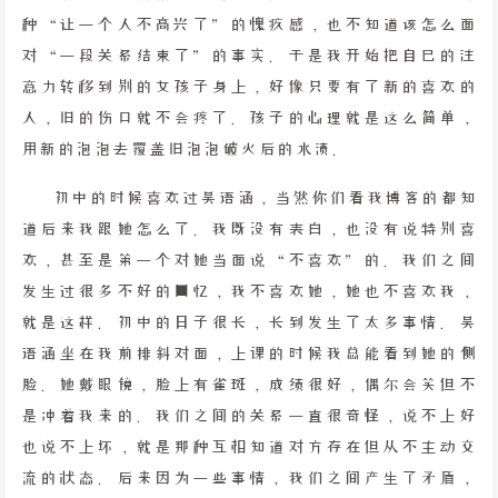
种“让一个人不高兴了”的愧疚感，也不知道该怎么面
对“一段关系结束了”的事实。于是我开始把自己的注
意力转移到别的女孩子身上，好像只要有了新的喜欢的
人，旧的伤口就不会疼了。孩子的心理就是这么简单，
用新的泡泡去覆盖旧泡泡破灭后的水渍。
初中的时候喜欢过吴语涵，当然你们看我博客的都知
道后来我跟她怎么了。我既没有表白，也没有说特别喜
欢，甚至是第一个对她当面说“不喜欢”的。我们之间
发生过很多不好的回忆，我不喜欢她，她也不喜欢我，
就是这样。初中的日子很长，长到发生了太多事情。吴
语涵坐在我前排斜对面，上课的时候我总能看到她的侧
脸。她戴眼镜，脸上有雀斑，成绩很好，偶尔会笑但不
是冲着我来的。我们之间的关系一直很奇怪，说不上好
也说不上坏，就是那种互相知道对方存在但从不主动交
流的状态。后来因为一些事情，我们之间产生了矛盾，