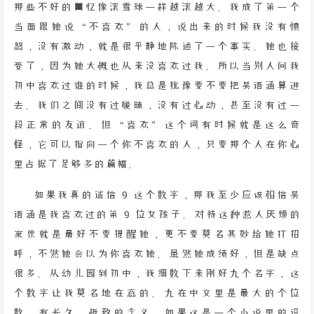
那些不好的回忆像滚雪球一样越滚越大。我成了第一个
当面跟她说“不喜欢”的人，说出来的时候我没有愤
怒，没有激动，就是很平静地陈述了一个事实。她也接
受了，因为她大概也从来没喜欢过我。所以当别人问我
初中喜欢过谁的时候，我总是犹豫要不要把吴语涵算进
去。我们之间没有过暧昧，没有过心动，甚至没有过一
段正常的友谊。但“喜欢”这个词有时候就是这么奇
怪，它可以指向一个你不喜欢的人，只要那个人在你心
里占据了足够多的篇幅。
如果我真的迷信 9 这个数字，那我至少应该相信吴
语涵是我喜欢过的第 9 位女孩子。对待这种惹人厌烦的
家伙就是最好不要提醒她，更不要莫名其妙给她打招
呼，不然她会以为你喜欢她。虽然她成绩好，但是缺点
很多。从幼儿园到初中，我细数下来刚好九个名字，这
个数字让我莫名地在意的。九在中文里是最大的个位
数，有长久、极致的含义。如果这是一个小说里的设