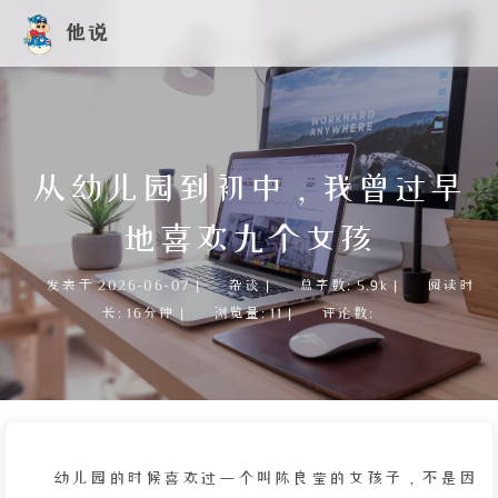
他说
从幼儿园到初中，我曾过早
地喜欢九个女孩
发表于
2026-06-07
|
杂谈
|
总字数:
5.9k
|
阅读时
长:
16分钟
|
浏览量:
11
|
评论数:
幼儿园的时候喜欢过一个叫陈良莹的女孩子，不是因