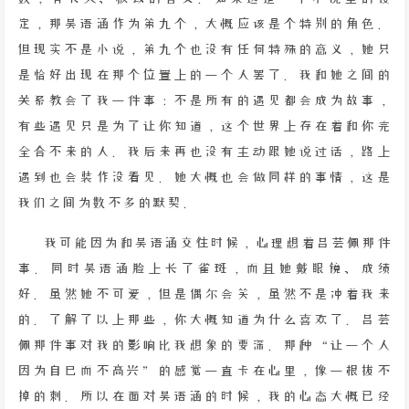
定，那吴语涵作为第九个，大概应该是个特别的角色。
但现实不是小说，第九个也没有任何特殊的意义，她只
是恰好出现在那个位置上的一个人罢了。我和她之间的
关系教会了我一件事：不是所有的遇见都会成为故事，
有些遇见只是为了让你知道，这个世界上存在着和你完
全合不来的人。我后来再也没有主动跟她说过话，路上
遇到也会装作没看见。她大概也会做同样的事情，这是
我们之间为数不多的默契。
我可能因为和吴语涵交往时候，心理想着吕芸佩那件
事。同时吴语涵脸上长了雀斑，而且她戴眼镜、成绩
好。虽然她不可爱，但是偶尔会笑，虽然不是冲着我来
的。了解了以上那些，你大概知道为什么喜欢了。吕芸
佩那件事对我的影响比我想象的要深。那种“让一个人
因为自己而不高兴”的感觉一直卡在心里，像一根拔不
掉的刺。所以在面对吴语涵的时候，我的心态大概已经