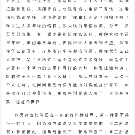
男人走。这不是拜金，这是现实。两个人在一起，吃喝
拉撒都是钱。房租要钱，吃饭要钱，生病了要钱，连看
场电影都要钱。你说你爱她，你拿什么爱？用嘴说吗？
我见过太多年轻的情侣，因为钱的事情吵架、分手、甚
至反目成仇。女生很少是能陪你吃苦的，那种大概率还
很年轻，思想非常单纯，但你得让人家看到希望。如果
你什么都没有，连基本的生存都成问题，那你凭什么让
人家把一辈子交给你？这不是说你要多有钱，而是你至
少要有一个努力的态度和可行的计划。你要让她知道，
跟着你不会一辈子都过苦日子。所以在我看来，喜欢一
个人之前，先问问自己有没有能力对得起这份喜欢。如
果你连自己都养不活，那就先别祸害人家了。这不是冷
漠，这是负责任。
我见过古代穷还在一起的就四种结局，第一种是不得
不一起生活，因为双方都是父母要求结婚的；第二种是
双方都爱彼此，但最后都死了，苦命鸳鸯了；第三种是