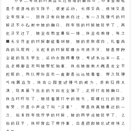
小学二年级的时候喜欢过后排的林依可，印象里她就
是个很清纯的女孩子，很爱运动、长得又高，成绩又是
全年级第一。但我没有向她表白过，有一次玩弹弓的时
候还不小心射中她的胸口。四年级的时候她转学了，再
也没见过了。她坐在教室最后一排，我坐在前排，每次
回头交作业的时候都能看到她。她的皮肤很白，扎着高
高的马尾辫，笑起来的时候眼睛会弯成月牙。她是那种
全能的优秀学生，运动会跑得最快，考试永远第一名，
连老师都喜欢叫她帮忙做事。我在她面前大概是完全不
起眼的，所以那份喜欢一直都是远远地看着。那次玩弹
弓纯属意外，我在公园里试弹弓的威力，皮筋拉得太
满，玩具箭飞出去的方向完全偏了，正好打在她胸口。
我当时吓坏了，她揉着被打中的地方，眼睛红红的但没
有哭，只是小声说了句“没事”。那是我离她最近的一
次。后来四年级开学的时候，她的同学说她转学了。之
后的日子，我好像忘了那件事，总是想和她比试成绩之