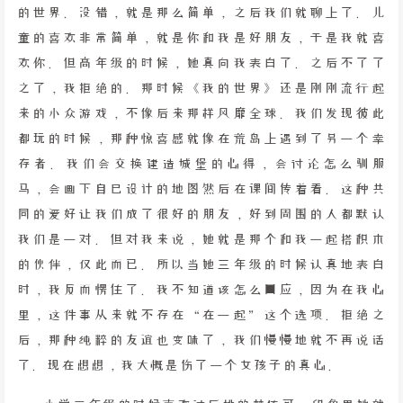
的世界。没错，就是那么简单，之后我们就聊上了。儿
童的喜欢非常简单，就是你和我是好朋友，于是我就喜
欢你。但高年级的时候，她真向我表白了。之后不了了
之了，我拒绝的。那时候《我的世界》还是刚刚流行起
来的小众游戏，不像后来那样风靡全球。我们发现彼此
都玩的时候，那种惊喜感就像在荒岛上遇到了另一个幸
存者。我们会交换建造城堡的心得，会讨论怎么驯服
马，会画下自己设计的地图然后在课间传着看。这种共
同的爱好让我们成了很好的朋友，好到周围的人都默认
我们是一对。但对我来说，她就是那个和我一起搭积木
的伙伴，仅此而已。所以当她三年级的时候认真地表白
时，我反而愣住了。我不知道该怎么回应，因为在我心
里，这件事从来就不存在“在一起”这个选项。拒绝之
后，那种纯粹的友谊也变味了，我们慢慢地就不再说话
了。现在想想，我大概是伤了一个女孩子的真心。