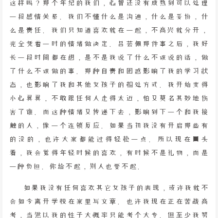
这样吗？那个年纪的我们，心智还没有成熟到可以处理
一段感情关系。我们不懂什么是沟通，什么是妥协，什
么是责任。我们只知道喜欢就在一起，不高兴就分开，
完全凭着一时的情绪做决定。吕芸佩那件事之后，我好
长一段时间都在想，是不是我说了什么不该说的话，做
了什么不该做的事。那种自责和困惑影响了我的学习状
态，也影响了我和其他女孩子的相处方式。我开始变得
小心翼翼，不敢跟任何人走得太近，怕又莫名其妙地伤
害了谁。而这种情绪又传递下去，影响到下一个和我接
触的人，像一个连锁反应。如果当初我没有开启那些有
的没的，也许大家都能过得轻松一点。所以现在回头
看，我会觉得年轻时候的喜欢，有时候不是礼物，而是
一种负担。你给不起，别人也受不起。
如果我没有任何喜欢其它女孩子的表现，或许我就不
会如今离开学校在家里写文章。也许我现在正在苦战高
考，当然以我的性子大概率只能考个大专。但至少我努