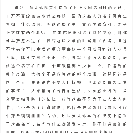
当然，如果你现实中遇到了和上文同名同姓的女孩，
千万不要给她造成什么麻烦。因为这些人的名字简直烂
大街，什么语涵、陈默这些名字，重名率很高的，光是
上文就有两个泳怡……如果你仔细阅读了我的文章，那你
就再清楚不过了。我写这篇文章的时候用了真名，但这
不代表你可以拿着这篇文章去找一个同名同姓的人对号
入座。陈良莹可能不止一个，陈默可能满大街都是，语
涵这个名字在任何一个班级里都至少有一个。你遇到的
那个语涵，大概率不是我写过的那个语涵。就算真的是
同一个人，那也请你不要去打扰她。那些都是很久以前
的事情了，大家都有了各自的生活，没有必要因为一篇
文章去揭开陈旧的记忆。我写这些不是为了让人去人肉
谁，也不是为了让谁难堪，纯粹是在记录自己成长过程
中那些模模糊糊的心动。所以如果你真的在现实中遇到
了这些名字，请当作什么都没发生过。你不知道她们的
现在，我也没有权利让她们的过去被人翻出来围观。