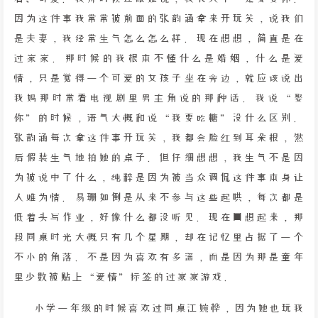
因为这件事我常常被前面的张韵涵拿来开玩笑，说我们
是夫妻，我经常生气怎么怎么样。现在想想，简直是在
过家家。那时候的我根本不懂什么是婚姻，什么是爱
情，只是觉得一个可爱的女孩子坐在旁边，就应该说出
我妈那时常看电视剧里男主角说的那种话。我说“娶
你”的时候，语气大概和说“我要吃糖”没什么区别。
张韵涵每次拿这件事开玩笑，我都会脸红到耳朵根，然
后假装生气地拍她的桌子。但仔细想想，我生气不是因
为被说中了什么，纯粹是因为被当众调侃这件事本身让
人难为情。易珊如倒是从来不参与这些起哄，每次都是
低着头写作业，好像什么都没听见。现在回想起来，那
段同桌时光大概只有几个星期，却在记忆里占据了一个
不小的角落。不是因为喜欢有多深，而是因为那是童年
里少数被贴上“爱情”标签的过家家游戏。
小学一年级的时候喜欢过同桌江婉桦，因为她也玩我