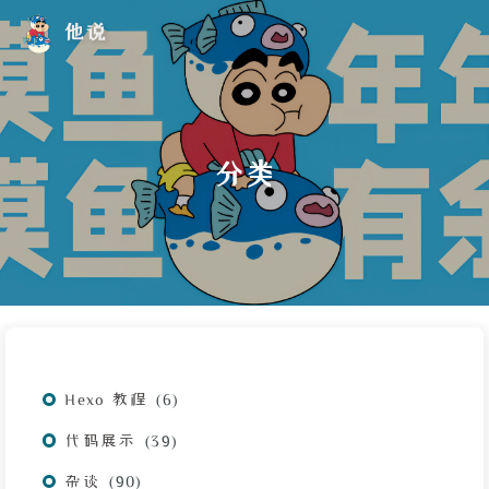
他说
分类
Hexo 教程
6
代码展示
39
杂谈
90