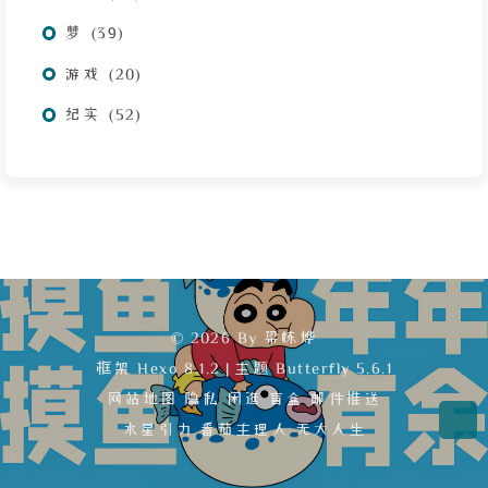
梦
39
游戏
20
纪实
52
© 2026 By 梁栋烨
框架
Hexo 8.1.2
|
主题
Butterfly 5.6.1
网站地图
隐私
闲逛
盲盒
邮件推送
水星引力
番茄主理人
无大人生