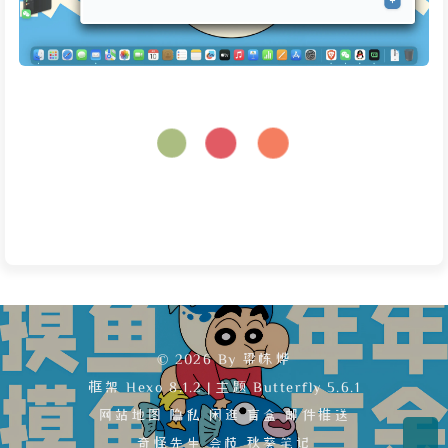
© 2026 By 梁栋烨
框架
Hexo 8.1.2
|
主题
Butterfly 5.6.1
网站地图
隐私
闲逛
盲盒
邮件推送
奇怪先生
会枝
秋葵笔记