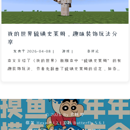
我的世界硫磺史莱姆，趣味装饰玩法分
享
发表于
2026-04-08
|
游戏
|
条评论
本文介绍了《我的世界》新版本中“硫磺史莱姆”的有
趣装饰玩法。作者先科普了硫磺史莱姆的设定，如吞噬
方块后展示该方块、隐身效果不隐藏方块、使用 /tick
freeze 指令暂停游戏刻等。接着分享了三种利用硫磺
史莱姆制作的装饰：气球、灯笼和飞艇，并附上了游戏
截图。最后作者感慨这次更新非常有趣，从未想过
Mojang 会加入这些元素。
© 2026 By 梁栋烨
框架
Hexo 8.1.2
|
主题
Butterfly 5.6.1